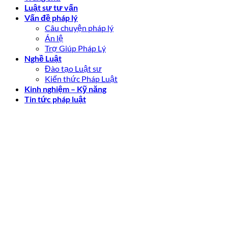
Luật sư tư vấn
Vấn đề pháp lý
Câu chuyện pháp lý
Án lệ
Trợ Giúp Pháp Lý
Nghề Luật
Đào tạo Luật sư
Kiến thức Pháp Luật
Kinh nghiệm – Kỹ năng
Tin tức pháp luật