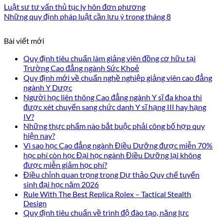
Luật sư tư vấn thủ tục ly hôn đơn phương
Những quy định pháp luật cần lưu ý trong tháng 8
Bài viết mới
Quy định tiêu chuẩn làm giảng viên đồng cơ hữu tại
Trường Cao đẳng ngành Sức Khoẻ
Quy định mới về chuẩn nghề nghiệp giảng viên cao đẳng
ngành Y Dược
Người học liên thông Cao đẳng ngành Y sĩ đa khoa thì
được xét chuyển sang chức danh Y sĩ hạng III hay hạng
IV?
Những thực phẩm nào bắt buộc phải công bố hợp quy
hiện nay?
Vì sao học Cao đẳng ngành Điều Dưỡng được miễn 70%
học phí còn học Đại học ngành Điều Dưỡng lại không
được miễn giảm học phí?
Điều chỉnh quan trọng trong Dự thảo Quy chế tuyển
sinh đại học năm 2026
Rule With The Best Replica Rolex – Tactical Stealth
Design
Quy định tiêu chuẩn về trình độ đào tạo, năng lực