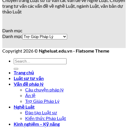
Chuyên trang Luật sư tư vấn các vấn đề về Nghề Luật. Chuyên
trang tư vấn các vấn đề về nghề Luật, ngành Luật, văn bản dự
thảo Luật
Danh mục
Danh mục
Copyright 2026 ©
Ngheluat.edu.vn - Flatsome Theme
Trang chủ
Luật sư tư vấn
Vấn đề pháp lý
Câu chuyện pháp lý
Án lệ
Trợ Giúp Pháp Lý
Nghề Luật
Đào tạo Luật sư
Kiến thức Pháp Luật
Kinh nghiệm – Kỹ năng