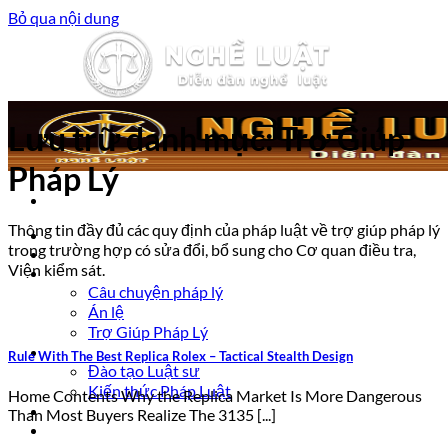
Bỏ qua nội dung
Lưu trữ danh mục:
Trợ Giúp
Pháp Lý
Thông tin đầy đủ các quy định của pháp luật về trợ giúp pháp lý
Trang chủ
trong trường hợp có sửa đổi, bổ sung cho Cơ quan điều tra,
Luật sư tư vấn
Viện kiểm sát.
Vấn đề pháp lý
Câu chuyện pháp lý
Án lệ
Trợ Giúp Pháp Lý
Nghề Luật
Rule With The Best Replica Rolex – Tactical Stealth Design
Đào tạo Luật sư
Kiến thức Pháp Luật
Home Contents Why the Replica Market Is More Dangerous
Kinh nghiệm – Kỹ năng
Than Most Buyers Realize The 3135 [...]
Tin tức pháp luật