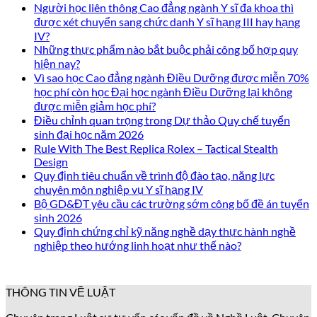
Người học liên thông Cao đẳng ngành Y sĩ đa khoa thì
được xét chuyển sang chức danh Y sĩ hạng III hay hạng
IV?
Những thực phẩm nào bắt buộc phải công bố hợp quy
hiện nay?
Vì sao học Cao đẳng ngành Điều Dưỡng được miễn 70%
học phí còn học Đại học ngành Điều Dưỡng lại không
được miễn giảm học phí?
Điều chỉnh quan trọng trong Dự thảo Quy chế tuyển
sinh đại học năm 2026
Rule With The Best Replica Rolex – Tactical Stealth
Design
Quy định tiêu chuẩn về trình độ đào tạo, năng lực
chuyên môn nghiệp vụ Y sĩ hạng IV
Bộ GD&ĐT yêu cầu các trường sớm công bố đề án tuyển
sinh 2026
Quy định chứng chỉ kỹ năng nghề dạy thực hành nghề
nghiệp theo hướng linh hoạt như thế nào?
THÔNG TIN VỀ LUẬT