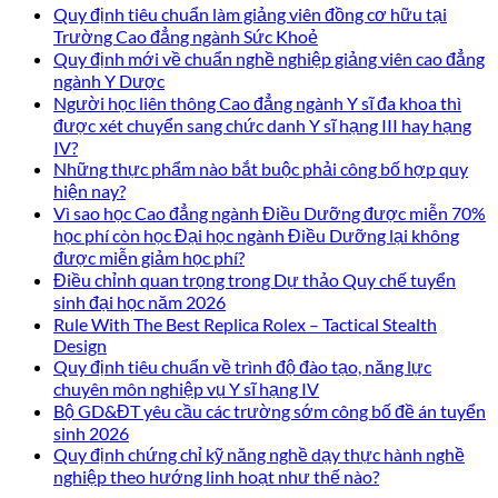
Quy định tiêu chuẩn làm giảng viên đồng cơ hữu tại
Trường Cao đẳng ngành Sức Khoẻ
Quy định mới về chuẩn nghề nghiệp giảng viên cao đẳng
ngành Y Dược
Người học liên thông Cao đẳng ngành Y sĩ đa khoa thì
được xét chuyển sang chức danh Y sĩ hạng III hay hạng
IV?
Những thực phẩm nào bắt buộc phải công bố hợp quy
hiện nay?
Vì sao học Cao đẳng ngành Điều Dưỡng được miễn 70%
học phí còn học Đại học ngành Điều Dưỡng lại không
được miễn giảm học phí?
Điều chỉnh quan trọng trong Dự thảo Quy chế tuyển
sinh đại học năm 2026
Rule With The Best Replica Rolex – Tactical Stealth
Design
Quy định tiêu chuẩn về trình độ đào tạo, năng lực
chuyên môn nghiệp vụ Y sĩ hạng IV
Bộ GD&ĐT yêu cầu các trường sớm công bố đề án tuyển
sinh 2026
Quy định chứng chỉ kỹ năng nghề dạy thực hành nghề
nghiệp theo hướng linh hoạt như thế nào?