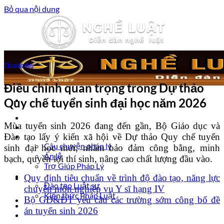
Bỏ qua nội dung
Tin giáo dục
Điều chỉnh quan trọng trong Dự thảo
Quy chế tuyển sinh đại học năm 2026
Trang chủ
Mùa tuyển sinh 2026 đang đến gần, Bộ Giáo dục và
Luật sư tư vấn
Đào tạo lấy ý kiến xã hội về Dự thảo Quy chế tuyển
Vấn đề pháp lý
Câu chuyện pháp lý
sinh đại học mới, nhằm bảo đảm công bằng, minh
Án lệ
bạch, quyền lợi thí sinh, nâng cao chất lượng đầu vào.
Trợ Giúp Pháp Lý
Nghề Luật
Quy định tiêu chuẩn về trình độ đào tạo, năng lực
Đào tạo Luật sư
chuyên môn nghiệp vụ Y sĩ hạng IV
Kiến thức Pháp Luật
Bộ GD&ĐT yêu cầu các trường sớm công bố đề
Kinh nghiệm – Kỹ năng
án tuyển sinh 2026
Tin tức pháp luật