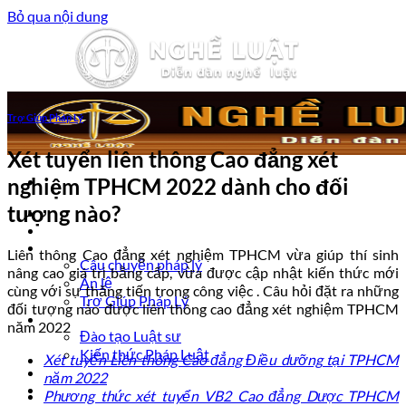
Bỏ qua nội dung
Trợ Giúp Pháp Lý
Xét tuyển liên thông Cao đẳng xét
nghiệm TPHCM 2022 dành cho đối
tượng nào?
Trang chủ
Luật sư tư vấn
Vấn đề pháp lý
Liên thông Cao đẳng xét nghiệm TPHCM vừa giúp thí sinh
Câu chuyện pháp lý
nâng cao giá trị bằng cấp, vừa được cập nhật kiến thức mới
Án lệ
cùng với sự thăng tiến trong công việc . Câu hỏi đặt ra những
Trợ Giúp Pháp Lý
đối tượng nào được liên thông cao đẳng xét nghiệm TPHCM
Nghề Luật
năm 2022
Đào tạo Luật sư
Kiến thức Pháp Luật
Xét tuyển Liên thông Cao đẳng Điều dưỡng tại TPHCM
Kinh nghiệm – Kỹ năng
năm 2022
Tin tức pháp luật
Phương thức xét tuyển VB2 Cao đẳng Dược TPHCM