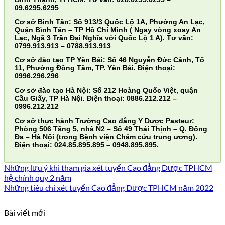
09.6295.6295
Cơ sở Bình Tân: Số 913/3 Quốc Lộ 1A, Phường An Lạc,
Quận Bình Tân – TP Hồ Chí Minh ( Ngay vòng xoay An
Lạc, Ngã 3 Trần Đại Nghĩa với Quốc Lộ 1 A). Tư vấn:
0799.913.913 – 0788.913.913
Cơ sở đào tạo TP Yên Bái: Số 46 Nguyễn Đức Cảnh, Tổ
11, Phường Đồng Tâm, TP. Yên Bái. Điện thoại:
0996.296.296
Cơ sở đào tạo Hà Nội: Số 212 Hoàng Quốc Việt, quận
Cầu Giấy, TP Hà Nội. Điện thoại: 0886.212.212 –
0996.212.212
Cơ sở thực hành Trường Cao đẳng Y Dược Pasteur:
Phòng 506 Tầng 5, nhà N2 – Số 49 Thái Thịnh – Q. Đống
Đa – Hà Nội (trong Bệnh viện Châm cứu trung ương).
Điện thoại: 024.85.895.895 – 0948.895.895.
Những lưu ý khi tham gia xét tuyển Cao đẳng Dược TPHCM
hệ chính quy 2 năm
Những tiêu chí xét tuyển Cao đẳng Dược TPHCM năm 2022
Bài viết mới