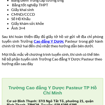
Bảng điểm Trung cấp tương ứng
Bằng tốt nghiệp THPT
Giấy khai sinh
CMND/CCCD
Sổ Hộ Khẩu
Giấy khám sức khỏe
Ảnh 3×4
Sau khi hoàn thiện đầy đủ giấy tờ hồ sơ gửi về địa chỉ phòng
tuyển sinh Trường
Cao đẳng Y Dược
Pasteur trong giờ hành
chính từ thứ hai đến chủ nhật theo hướng dẫn bên dưới.
Mọi thắc mắc về chương trình tuyển sinh, thí sinh có thể liên
hệ bộ phận tuyển sinh Trường Cao đẳng Y Dược Pasteur theo
hướng dẫn sau đây
Trường Cao đẳng Y Dược Pasteur TP Hồ
Chí Minh
Cơ sở Bình Thạnh: 37/3 Ngô Tất Tố, phường 21, quận
Bình Thạnh, TPHCM. Tư vấn: 028.6295.6295 –