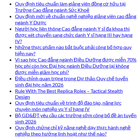
Quy định tiêu chuẩn làm giảng viên đồng cơ hữu tại
Trường Cao đẳng ngành Sức Khoẻ
Quy định mới về chuẩn nghề nghiệp giảng viên cao đẳng
ngành Y Dược
Người học liên thông Cao đẳng ngành Y sĩ đa khoa thì
được xét chuyển sang chức danh Y sĩ hạng III hay hạng
IV?
Những thực phẩm nào bắt buộc phải công bố hợp quy
hiện nay?
Vì sao học Cao đẳng ngành Điều Dưỡng được miễn 70%
học phí còn học Đại học ngành Điều Dưỡng lại không
được miễn giảm học phí?
Điều chỉnh quan trọng trong Dự thảo Quy chế tuyển
sinh đại học năm 2026
Rule With The Best Replica Rolex – Tactical Stealth
Design
Quy định tiêu chuẩn về trình độ đào tạo, năng lực
chuyên môn nghiệp vụ Y sĩ hạng IV
Bộ GD&ĐT yêu cầu các trường sớm công bố đề án tuyển
sinh 2026
Quy định chứng chỉ kỹ năng nghề dạy thực hành nghề
nghiệp theo hướng linh hoạt như thế nào?