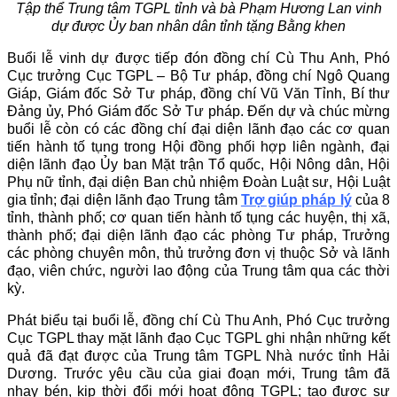
Tập thể Trung tâm TGPL tỉnh và bà Phạm Hương Lan vinh
dự được Ủy ban nhân dân tỉnh tặng Bằng khen
Buổi lễ vinh dự được tiếp đón đồng chí Cù Thu Anh, Phó
Cục trưởng Cục TGPL – Bộ Tư pháp, đồng chí Ngô Quang
Giáp, Giám đốc Sở Tư pháp, đồng chí Vũ Văn Tỉnh, Bí thư
Đảng ủy, Phó Giám đốc Sở Tư pháp. Đến dự và chúc mừng
buổi lễ còn có các đồng chí đại diện lãnh đạo các cơ quan
tiến hành tố tụng trong Hội đồng phối hợp liên ngành, đại
diện lãnh đạo Ủy ban Mặt trận Tổ quốc, Hội Nông dân, Hội
Phụ nữ tỉnh, đại diện Ban chủ nhiệm Đoàn Luật sư, Hội Luật
gia tỉnh; đại diện lãnh đạo Trung tâm
Trợ giúp pháp lý
của 8
tỉnh, thành phố; cơ quan tiến hành tố tụng các huyện, thị xã,
thành phố; đại diện lãnh đạo các phòng Tư pháp, Trưởng
các phòng chuyên môn, thủ trưởng đơn vị thuộc Sở và lãnh
đạo, viên chức, người lao động của Trung tâm qua các thời
kỳ.
Phát biểu tại buổi lễ, đồng chí Cù Thu Anh, Phó Cục trưởng
Cục TGPL thay mặt lãnh đạo Cục TGPL ghi nhận những kết
quả đã đạt được của Trung tâm TGPL Nhà nước tỉnh Hải
Dương. Trước yêu cầu của giai đoạn mới, Trung tâm đã
nhạy bén, kịp thời đổi mới hoạt động TGPL; tạo được sự