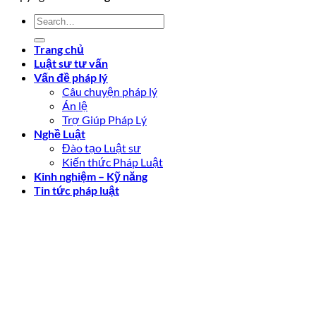
Trang chủ
Luật sư tư vấn
Vấn đề pháp lý
Câu chuyện pháp lý
Án lệ
Trợ Giúp Pháp Lý
Nghề Luật
Đào tạo Luật sư
Kiến thức Pháp Luật
Kinh nghiệm – Kỹ năng
Tin tức pháp luật