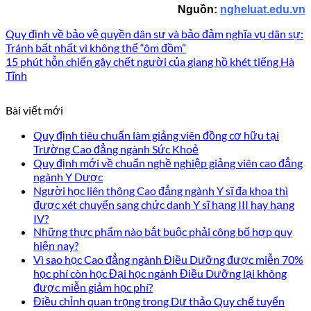
Nguồn:
ngheluat.edu.vn
Quy định về bảo vệ quyền dân sự và bảo đảm nghĩa vụ dân sự:
Tránh bất nhất vì không thể “ôm đồm”
15 phút hỗn chiến gây chết người của giang hồ khét tiếng Hà
Tĩnh
Bài viết mới
Quy định tiêu chuẩn làm giảng viên đồng cơ hữu tại
Trường Cao đẳng ngành Sức Khoẻ
Quy định mới về chuẩn nghề nghiệp giảng viên cao đẳng
ngành Y Dược
Người học liên thông Cao đẳng ngành Y sĩ đa khoa thì
được xét chuyển sang chức danh Y sĩ hạng III hay hạng
IV?
Những thực phẩm nào bắt buộc phải công bố hợp quy
hiện nay?
Vì sao học Cao đẳng ngành Điều Dưỡng được miễn 70%
học phí còn học Đại học ngành Điều Dưỡng lại không
được miễn giảm học phí?
Điều chỉnh quan trọng trong Dự thảo Quy chế tuyển