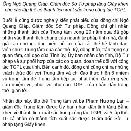
Ông Ngô Quang Giáp, Giám đốc Sở Tư pháp tặng Giấy khen
cho các tập thể có thành tích xuất sắc trong công tác TGPL
Buổi lễ cũng được nghe ý kiến phát biểu của đồng chí Ngô
Quang Giáp, Giám đốc Sở Tư pháp. Đồng chí ghi nhận
những thành tích của Trung tâm trong 20 năm qua đã góp
phần vào thành tích chung của ngành tư pháp tỉnh nhà, đánh
giá cao những cống hiến, nỗ lực của các thế hệ lãnh đạo,
viên chức Trung tâm qua các thời kỳ, đồng thời, trân trọng sự
quan tâm, chỉ đạo của Tỉnh ủy, Ủy ban nhân dân tỉnh, Bộ Tư
pháp và sự phối hợp của các cơ quan, đoàn thể đối với công
tác TGPL của tỉnh. Bên cạnh đó, đồng chí cũng chỉ ra những
thách thức đối với Trung tâm và chỉ đạo thực hiện 6 nhiệm
vụ trọng tâm để Trung tâm tiếp tục phát triển, đáp ứng yêu
cầu nhiệm vụ, phục vụ nhu cầu TGPL của nhân dân trong
thời gian tới.
Nhân dịp này, tập thể Trung tâm và bà Phạm Hương Lan –
giám đốc Trung tâm được Ủy ban nhân dân tỉnh tặng Bằng
khen về thành tích xuất sắc trong công tác TGPL và 5 tập thể,
10 cá nhân có thành tích xuất sắc được Giám đốc Sở Tư
pháp tặng Giấy khen.