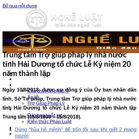
Bỏ qua nội dung
Trợ Giúp Pháp Lý
Trung tâm Trợ giúp pháp lý nhà nước
tỉnh Hải Dương tổ chức Lễ Kỷ niệm 20
năm thành lập
Trang chủ
Luật sư tư vấn
Vấn đề pháp lý
Ngày 10/8/2018, được sự đồng ý của Ủy ban nhân dân
Câu chuyện pháp lý
Án lệ
tỉnh, Sở Tư pháp, Trung tâm Trợ giúp pháp lý nhà nước
Trợ Giúp Pháp Lý
tỉnh Hải Dương tổ chức Lễ Kỷ niệm 20 năm thành lập
Nghề Luật
Đào tạo Luật sư
Trung tâm (15/8/1998 – 15/8/2018).
Kiến thức Pháp Luật
Kinh nghiệm – Kỹ năng
Dùng “bùa hộ mệnh” để trốn tội sau khi giết 2 mạng
Tin tức pháp luật
người