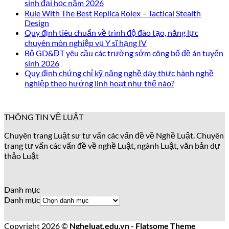
sinh đại học năm 2026
Rule With The Best Replica Rolex – Tactical Stealth
Design
Quy định tiêu chuẩn về trình độ đào tạo, năng lực
chuyên môn nghiệp vụ Y sĩ hạng IV
Bộ GD&ĐT yêu cầu các trường sớm công bố đề án tuyển
sinh 2026
Quy định chứng chỉ kỹ năng nghề dạy thực hành nghề
nghiệp theo hướng linh hoạt như thế nào?
THÔNG TIN VỀ LUẬT
Chuyên trang Luật sư tư vấn các vấn đề về Nghề Luật. Chuyên
trang tư vấn các vấn đề về nghề Luật, ngành Luật, văn bản dự
thảo Luật
Danh mục
Danh mục
Copyright 2026 ©
Ngheluat.edu.vn - Flatsome Theme