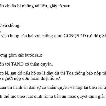
n chuẩn bị những tài liệu, giấy tờ sau:
ợ và chồng;
;
 tài sản chung của hai vợi chồng như: GCNQSDĐ (sổ đỏ); 
hương gồm các bước sau:
 hôn tới TAND có thẩm quyền.
 lệ, sau đó nếu hồ sơ là đầy đủ thì Tòa thông báo nộp ti
p người nộp đơn hoàn thiệt hồ sơ.
uan thi hành án dân sự có thẩm quyền và nộp lại biên lai t
nh thủ tục theo luật định rồi ra bản án hoặc quyết định giải