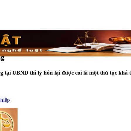
ng
tại UBND thì ly hôn lại được coi là một thủ tục khá tố
ghiệp