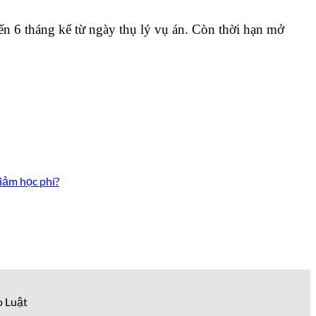
ến 6 tháng kể từ ngày thụ lý vụ án. Còn thời hạn mở
iảm học phí?
o Luật