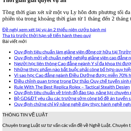
Thời gian giải quyết vụ án
Tồng thời gian xét xử một vụ Ly hôn đơn phương tối đa l
phiên tòa trong khoảng thời gian từ 1 tháng đến 2 tháng 
Đề nghị xem xét lại vụ án 2 thiếu niên cướp bánh mì
Tha tù trước thời hạn sẽ tiến hành theo quý
Bài viết mới
Quy định tiêu chuẩn làm giảng viên đồng cơ hữu tại Trư
Quy định mới về chuẩn nghề nghiệp giảng viên cao đẳng
Người học liên thông Cao đẳng ngành Y sĩ đa khoa thì được
Những thực phẩm nào bắt buộc phải công bố hợp quy hiệ
Vì sao học Cao đẳng ngành Điều Dưỡng được miễn 70% họ
Điều chỉnh quan trọng trong Dự thảo Quy chế tuyển sinh
Rule With The Best Replica Rolex – Tactical Stealth Design
Quy định tiêu chuẩn về trình độ đào tạo, năng lực chuyên 
Bộ GD&ĐT yêu cầu các trường sớm công bố đề án tuyển s
Quy định chứng chỉ kỹ năng nghề dạy thực hành nghề ngh
THÔNG TIN VỀ LUẬT
Chuyên trang Luật sư tư vấn các vấn đề về Nghề Luật. Chuyên t