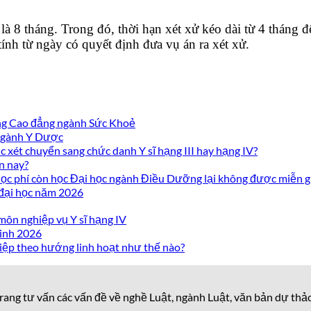
à 8 tháng. Trong đó, thời hạn xét xử kéo dài từ 4 tháng đ
tính từ ngày có quyết định đưa vụ án ra xét xử.
ờng Cao đẳng ngành Sức Khoẻ
 ngành Y Dược
 xét chuyển sang chức danh Y sĩ hạng III hay hạng IV?
n nay?
c phí còn học Đại học ngành Điều Dưỡng lại không được miễn g
 đại học năm 2026
môn nghiệp vụ Y sĩ hạng IV
inh 2026
iệp theo hướng linh hoạt như thế nào?
rang tư vấn các vấn đề về nghề Luật, ngành Luật, văn bản dự thả