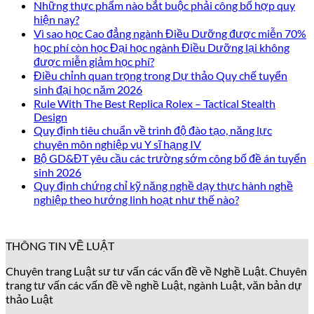
Những thực phẩm nào bắt buộc phải công bố hợp quy
hiện nay?
Vì sao học Cao đẳng ngành Điều Dưỡng được miễn 70%
học phí còn học Đại học ngành Điều Dưỡng lại không
được miễn giảm học phí?
Điều chỉnh quan trọng trong Dự thảo Quy chế tuyển
sinh đại học năm 2026
Rule With The Best Replica Rolex – Tactical Stealth
Design
Quy định tiêu chuẩn về trình độ đào tạo, năng lực
chuyên môn nghiệp vụ Y sĩ hạng IV
Bộ GD&ĐT yêu cầu các trường sớm công bố đề án tuyển
sinh 2026
Quy định chứng chỉ kỹ năng nghề dạy thực hành nghề
nghiệp theo hướng linh hoạt như thế nào?
THÔNG TIN VỀ LUẬT
Chuyên trang Luật sư tư vấn các vấn đề về Nghề Luật. Chuyên
trang tư vấn các vấn đề về nghề Luật, ngành Luật, văn bản dự
thảo Luật