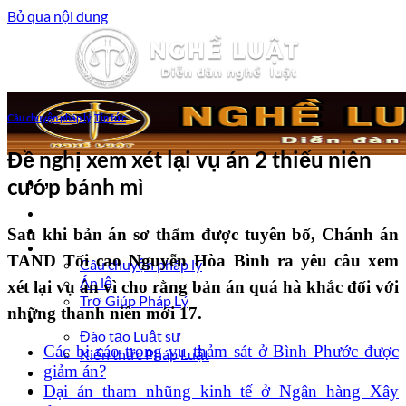
Bỏ qua nội dung
Câu chuyện pháp lý
,
Tin tức
Đề nghị xem xét lại vụ án 2 thiếu niên
cướp bánh mì
Trang chủ
Luật sư tư vấn
Sau khi bản án sơ thẩm được tuyên bố, Chánh án
Vấn đề pháp lý
TAND Tối cao Nguyễn Hòa Bình ra yêu câu xem
Câu chuyện pháp lý
Án lệ
xét lại vụ án vì cho rằng bản án quá hà khắc đối với
Trợ Giúp Pháp Lý
những thanh niên mới 17.
Nghề Luật
Đào tạo Luật sư
Các bị cáo trong vụ thảm sát ở Bình Phước được
Kiến thức Pháp Luật
giảm án?
Kinh nghiệm – Kỹ năng
Tin tức pháp luật
Đại án tham nhũng kinh tế ở Ngân hàng Xây