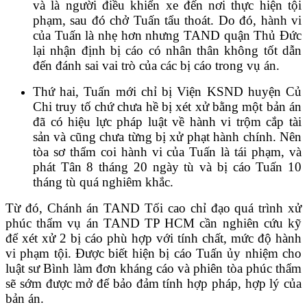
và là người điều khiển xe đến nơi thực hiện tội
phạm, sau đó chở Tuấn tẩu thoát. Do đó, hành vi
của Tuấn là nhẹ hơn nhưng TAND quận Thủ Đức
lại nhận định bị cáo có nhân thân không tốt dẫn
đến đánh sai vai trò của các bị cáo trong vụ án.
Thứ hai, Tuấn mới chỉ bị Viện KSND huyện Củ
Chi truy tố chứ chưa hề bị xét xử bằng một bản án
đã có hiệu lực pháp luật về hành vi trộm cắp tài
sản và cũng chưa từng bị xử phạt hành chính. Nên
tòa sơ thẩm coi hành vi của Tuấn là tái phạm, và
phát Tân 8 tháng 20 ngày tù và bị cáo Tuấn 10
tháng tù quá nghiêm khắc.
Từ đó, Chánh án TAND Tối cao chỉ đạo quá trình xử
phúc thẩm vụ án TAND TP HCM cần nghiên cứu kỹ
để xét xử 2 bị cáo phù hợp với tính chất, mức độ hành
vi phạm tội. Được biết hiện bị cáo Tuấn ủy nhiệm cho
luật sư Bình làm đơn kháng cáo và phiên tòa phúc thẩm
sẽ sớm được mở để bảo đảm tính hợp pháp, hợp lý của
bản án.