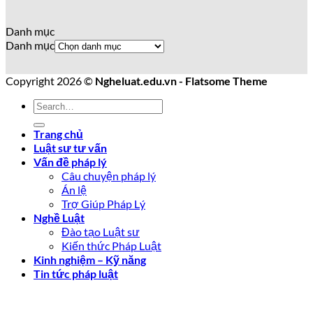
Danh mục
Danh mục
Copyright 2026 ©
Ngheluat.edu.vn - Flatsome Theme
Trang chủ
Luật sư tư vấn
Vấn đề pháp lý
Câu chuyện pháp lý
Án lệ
Trợ Giúp Pháp Lý
Nghề Luật
Đào tạo Luật sư
Kiến thức Pháp Luật
Kinh nghiệm – Kỹ năng
Tin tức pháp luật