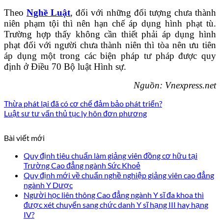
Theo
Nghề Luật
, đối với những đối tượng chưa thành
niên phạm tội thì nên hạn chế áp dụng hình phạt tù.
Trường hợp thấy không cần thiết phải áp dụng hình
phạt đối với người chưa thành niên thì tòa nên ưu tiên
áp dụng một trong các biện pháp tư pháp được quy
định ở Điều 70 Bộ luật Hình sự.
Nguồn: Vnexpress.net
Thừa phát lại đã có cơ chế đảm bảo phát triển?
Luật sư tư vấn thủ tục ly hôn đơn phương
Bài viết mới
Quy định tiêu chuẩn làm giảng viên đồng cơ hữu tại
Trường Cao đẳng ngành Sức Khoẻ
Quy định mới về chuẩn nghề nghiệp giảng viên cao đẳng
ngành Y Dược
Người học liên thông Cao đẳng ngành Y sĩ đa khoa thì
được xét chuyển sang chức danh Y sĩ hạng III hay hạng
IV?