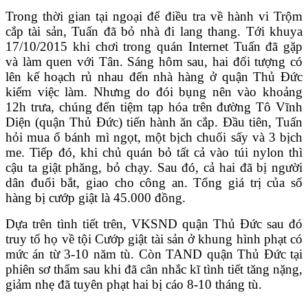
Trong thời gian tại ngoại để điều tra về hành vi Trộm
cắp tài sản, Tuấn đã bỏ nhà đi lang thang. Tới khuya
17/10/2015 khi chơi trong quán Internet Tuấn đã gặp
và làm quen với Tân. Sáng hôm sau, hai đối tượng có
lên kế hoạch rủ nhau đến nhà hàng ở quận Thủ Đức
kiếm việc làm. Nhưng do đói bụng nên vào khoảng
12h trưa, chúng đến tiệm tạp hóa trên đường Tô Vĩnh
Diện (quận Thủ Đức) tiến hành ăn cắp. Đầu tiên, Tuấn
hỏi mua ổ bánh mì ngọt, một bịch chuối sấy và 3 bịch
me. Tiếp đó, khi chủ quán bỏ tất cả vào túi nylon thì
cậu ta giật phăng, bỏ chạy. Sau đó, cả hai đã bị người
dân đuổi bắt, giao cho công an. Tổng giá trị của số
hàng bị cướp giật là 45.000 đồng.
Dựa trên tình tiết trên, VKSND quận Thủ Đức sau đó
truy tố họ về tội Cướp giật tài sản ở khung hình phạt có
mức án từ 3-10 năm tù. Còn TAND quận Thủ Đức tại
phiên sơ thẩm sau khi đã cân nhắc kĩ tình tiết tăng nặng,
giảm nhẹ đã tuyên phạt hai bị cáo 8-10 tháng tù.