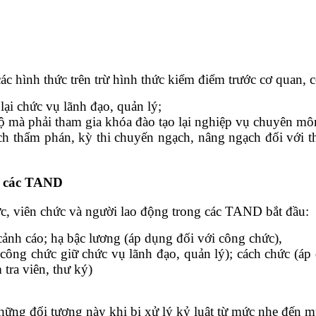
c hình thức trên trừ hình thức kiểm điểm trước cơ quan, 
ại chức vụ lãnh đạo, quản lý;
ộ mà phải tham gia khóa đào tạo lại nghiệp vụ chuyên mô
 thẩm phán, kỳ thi chuyến ngạch, nâng ngạch đối với thư 
ng các TAND
hức, viên chức và người lao động trong các TAND bắt đầu:
cảnh cáo; hạ bậc lương (áp dụng đối với công chức),
ông chức giữ chức vụ lãnh đạo, quản lý); cách chức (áp 
tra viên, thư ký)
g đối tượng này khi bị xử lý kỷ luật từ mức nhẹ đến mứ