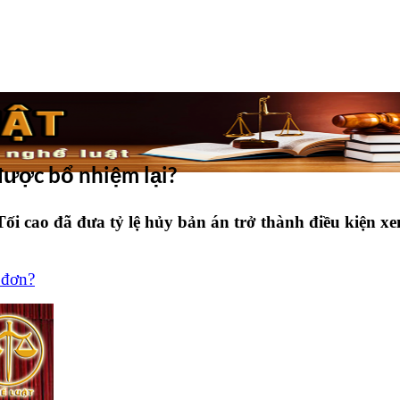
được bổ nhiệm lại?
Tối cao
đã đưa tỷ lệ hủy bản án trở thành điều kiện xe
 đơn?