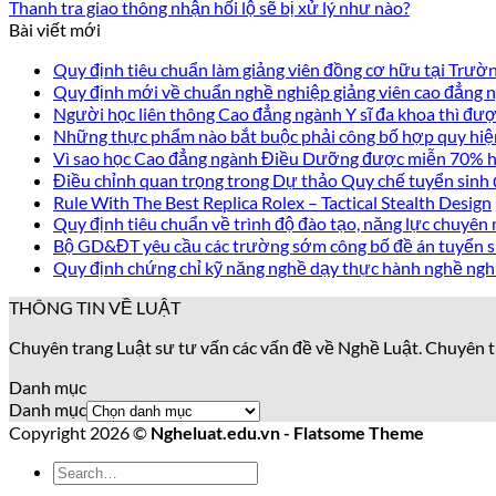
Thanh tra giao thông nhận hối lộ sẽ bị xử lý như nào?
Bài viết mới
Quy định tiêu chuẩn làm giảng viên đồng cơ hữu tại Trư
Quy định mới về chuẩn nghề nghiệp giảng viên cao đẳng
Người học liên thông Cao đẳng ngành Y sĩ đa khoa thì được
Những thực phẩm nào bắt buộc phải công bố hợp quy hiệ
Vì sao học Cao đẳng ngành Điều Dưỡng được miễn 70% họ
Điều chỉnh quan trọng trong Dự thảo Quy chế tuyển sinh
Rule With The Best Replica Rolex – Tactical Stealth Design
Quy định tiêu chuẩn về trình độ đào tạo, năng lực chuyên 
Bộ GD&ĐT yêu cầu các trường sớm công bố đề án tuyển s
Quy định chứng chỉ kỹ năng nghề dạy thực hành nghề ngh
THÔNG TIN VỀ LUẬT
Chuyên trang Luật sư tư vấn các vấn đề về Nghề Luật. Chuyên t
Danh mục
Danh mục
Copyright 2026 ©
Ngheluat.edu.vn - Flatsome Theme