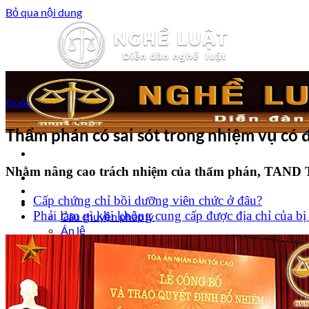
Bỏ qua nội dung
Tin tức
Thẩm phán có sai sót trong nhiệm vụ có 
Nhằm nâng cao trách nhiệm của thấm phán, TAND 
Trang chủ
Luật sư tư vấn
Cấp chứng chỉ bồi dưỡng viên chức ở đâu?
Vấn đề pháp lý
Phải làm gì khi không cung cấp được địa chỉ của bị
Câu chuyện pháp lý
Án lệ
Trợ Giúp Pháp Lý
Nghề Luật
Đào tạo Luật sư
Kiến thức Pháp Luật
Kinh nghiệm – Kỹ năng