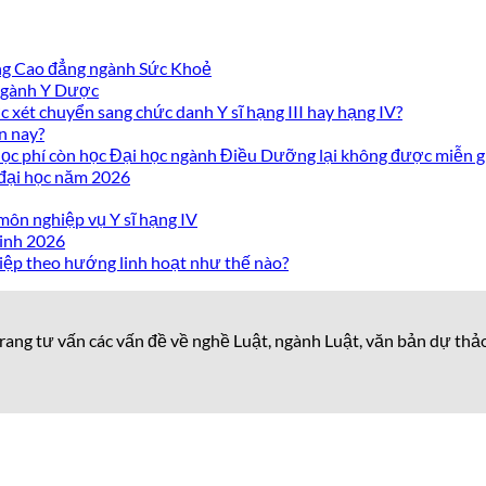
ờng Cao đẳng ngành Sức Khoẻ
 ngành Y Dược
 xét chuyển sang chức danh Y sĩ hạng III hay hạng IV?
n nay?
c phí còn học Đại học ngành Điều Dưỡng lại không được miễn g
 đại học năm 2026
môn nghiệp vụ Y sĩ hạng IV
inh 2026
iệp theo hướng linh hoạt như thế nào?
rang tư vấn các vấn đề về nghề Luật, ngành Luật, văn bản dự thả