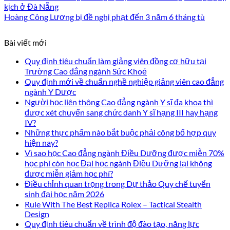
kịch ở Đà Nẵng
Hoàng Công Lương bị đề nghị phạt đến 3 năm 6 tháng tù
Bài viết mới
Quy định tiêu chuẩn làm giảng viên đồng cơ hữu tại
Trường Cao đẳng ngành Sức Khoẻ
Quy định mới về chuẩn nghề nghiệp giảng viên cao đẳng
ngành Y Dược
Người học liên thông Cao đẳng ngành Y sĩ đa khoa thì
được xét chuyển sang chức danh Y sĩ hạng III hay hạng
IV?
Những thực phẩm nào bắt buộc phải công bố hợp quy
hiện nay?
Vì sao học Cao đẳng ngành Điều Dưỡng được miễn 70%
học phí còn học Đại học ngành Điều Dưỡng lại không
được miễn giảm học phí?
Điều chỉnh quan trọng trong Dự thảo Quy chế tuyển
sinh đại học năm 2026
Rule With The Best Replica Rolex – Tactical Stealth
Design
Quy định tiêu chuẩn về trình độ đào tạo, năng lực