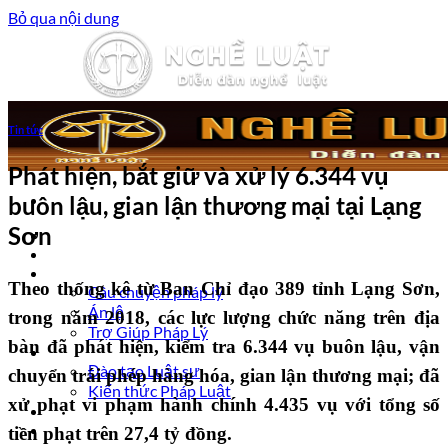
Bỏ qua nội dung
Tin tức
Phát hiện, bắt giữ và xử lý 6.344 vụ
buôn lậu, gian lận thương mại tại Lạng
Sơn
Trang chủ
Luật sư tư vấn
Vấn đề pháp lý
Theo thống kê từ Ban Chỉ đạo 389 tỉnh Lạng Sơn,
Câu chuyện pháp lý
Án lệ
trong năm 2018, các lực lượng chức năng trên địa
Trợ Giúp Pháp Lý
bàn đã phát hiện, kiểm tra 6.344 vụ buôn lậu, vận
Nghề Luật
Đào tạo Luật sư
chuyển trái phép hàng hóa, gian lận thương mại; đã
Kiến thức Pháp Luật
xử phạt vi phạm hành chính 4.435 vụ với tổng số
Kinh nghiệm – Kỹ năng
Tin tức pháp luật
tiền phạt trên 27,4 tỷ đồng.