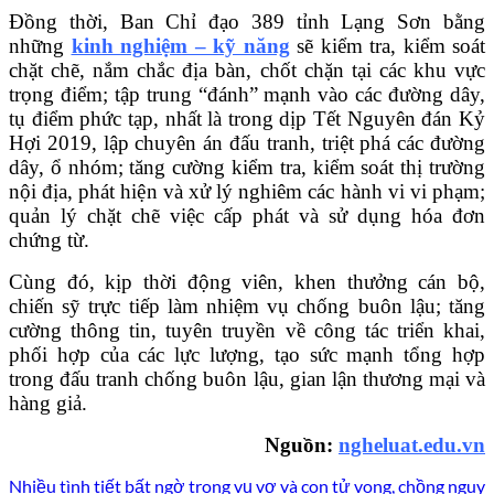
Đồng thời, Ban Chỉ đạo 389 tỉnh Lạng Sơn bằng
những
kinh nghiệm – kỹ năng
sẽ kiểm tra, kiểm soát
chặt chẽ, nắm chắc địa bàn, chốt chặn tại các khu vực
trọng điểm; tập trung “đánh” mạnh vào các đường dây,
tụ điểm phức tạp, nhất là trong dịp Tết Nguyên đán Kỷ
Hợi 2019, lập chuyên án đấu tranh, triệt phá các đường
dây, ổ nhóm; tăng cường kiểm tra, kiểm soát thị trường
nội địa, phát hiện và xử lý nghiêm các hành vi vi phạm;
quản lý chặt chẽ việc cấp phát và sử dụng hóa đơn
chứng từ.
Cùng đó, kịp thời động viên, khen thưởng cán bộ,
chiến sỹ trực tiếp làm nhiệm vụ chống buôn lậu; tăng
cường thông tin, tuyên truyền về công tác triển khai,
phối hợp của các lực lượng, tạo sức mạnh tổng hợp
trong đấu tranh chống buôn lậu, gian lận thương mại và
hàng giả.
Nguồn:
ngheluat.edu.vn
Nhiều tình tiết bất ngờ trong vụ vợ và con tử vong, chồng nguy