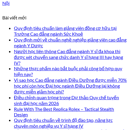
Nội
Bài viết mới
Quy định tiêu chuẩn làm giảng viên đồng cơ hữu tại
Trường Cao đẳng ngành Sức Khoẻ
Quy định mới về chuẩn nghề nghiệp giảng viên cao đẳng
ngành Y Dược
Người học liên thông Cao đẳng ngành Y sĩ đa khoa thì
được xét chuyển sang chức danh Y sĩ hạng III hay hạng
IV?
Những thực phẩm nào bắt buộc phải công bố hợp quy
hiện nay?
Vì sao học Cao đẳng ngành Điều Dưỡng được miễn 70%
học phí còn học Đại học ngành Điều Dưỡng lại không
được miễn giảm học phí?
Điều chỉnh quan trọng trong Dự thảo Quy chế tuyển
sinh đại học năm 2026
Rule With The Best Replica Rolex – Tactical Stealth
Design
Quy định tiêu chuẩn về trình độ đào tạo, năng lực
chuyên môn nghiệp vụ Y sĩ hạng IV