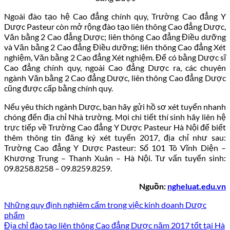
Ngoài đào tạo hệ Cao đẳng chính quy, Trường Cao đẳng Y
Dược Pasteur còn mở rộng đào tạo liên thông Cao đẳng Dược,
Văn bằng 2 Cao đẳng Dược; liên thông Cao đẳng Điều dưỡng
và Văn bằng 2 Cao đẳng Điều dưỡng; liên thông Cao đẳng Xét
nghiệm, Văn bằng 2 Cao đẳng Xét nghiệm. Để có bằng Dược sĩ
Cao đẳng chính quy, ngoài Cao đẳng Dược ra, các chuyên
ngành Văn bằng 2 Cao đẳng Dược, liên thông Cao đẳng Dược
cũng được cấp bằng chính quy.
Nếu yêu thích ngành Dược, bạn hãy gửi hồ sơ xét tuyển nhanh
chóng đến địa chỉ Nhà trường. Mọi chi tiết thí sinh hãy liên hệ
trực tiếp về Trường Cao đẳng Y Dược Pasteur Hà Nội để biết
thêm thông tin đăng ký xét tuyển 2017, địa chỉ như sau:
Trường Cao đẳng Y Dược Pasteur: Số 101 Tô Vĩnh Diện –
Khương Trung – Thanh Xuân – Hà Nội. Tư vấn tuyển sinh:
09.8258.8258 – 09.8259.8259.
Nguồn:
ngheluat.edu.vn
Những quy định nghiêm cấm trong việc kinh doanh Dược
phẩm
Địa chỉ đào tạo liên thông Cao đẳng Dược năm 2017 tốt tại Hà