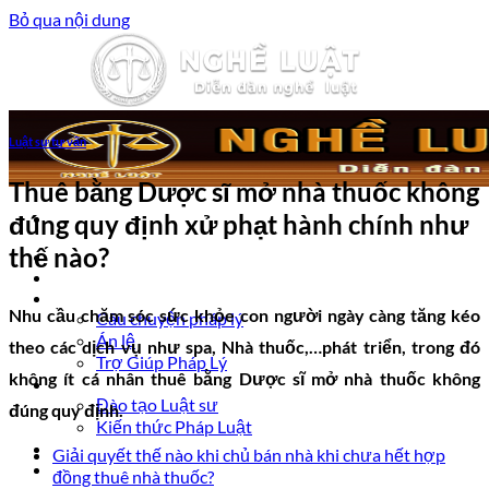
Bỏ qua nội dung
Luật sư tư vấn
Thuê bằng Dược sĩ mở nhà thuốc không
đúng quy định xử phạt hành chính như
thế nào?
Trang chủ
Luật sư tư vấn
Vấn đề pháp lý
Nhu cầu chăm sóc sức khỏe con người ngày càng tăng kéo
Câu chuyện pháp lý
Án lệ
theo các dịch vụ như spa, Nhà thuốc,…phát triển, trong đó
Trợ Giúp Pháp Lý
không ít cá nhân thuê bằng Dược sĩ mở nhà thuốc không
Nghề Luật
Đào tạo Luật sư
đúng quy định.
Kiến thức Pháp Luật
Kinh nghiệm – Kỹ năng
Giải quyết thế nào khi chủ bán nhà khi chưa hết hợp
Tin tức pháp luật
đồng thuê nhà thuốc?