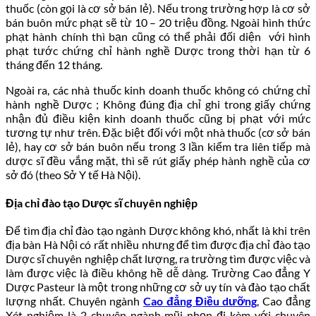
thuốc (còn gọi là cơ sở bán lẻ). Nếu trong trường hợp là cơ sở
bán buôn mức phạt sẽ từ 10 – 20 triệu đồng. Ngoài hình thức
phạt hành chính thì bạn cũng có thể phải đối diện với hình
phạt tước chứng chỉ hành nghề Dược trong thời hạn từ 6
tháng đến 12 tháng.
Ngoài ra, các nhà thuốc kinh doanh thuốc không có chứng chỉ
hành nghề Dược ; Không đúng địa chỉ ghi trong giấy chứng
nhận đủ điều kiện kinh doanh thuốc cũng bị phạt với mức
tương tự như trên. Đặc biệt đối với một nhà thuốc (cơ sở bán
lẻ), hay cơ sở bán buôn nếu trong 3 lần kiểm tra liên tiếp mà
dược sĩ đều vắng mặt, thì sẽ rút giấy phép hành nghề của cơ
sở đó (theo Sở Y tế Hà Nội).
Địa chỉ đào tạo Dược sĩ chuyên nghiệp
Để tìm địa chỉ đào tạo ngành Dược không khó, nhất là khi trên
địa bàn Hà Nội có rất nhiều nhưng để tìm được địa chỉ đào tạo
Dược sĩ chuyên nghiệp chất lượng, ra trường tìm được việc và
làm được việc là điều không hề dễ dàng. Trường Cao đẳng Y
Dược Pasteur là một trong những cơ sở uy tín và đào tạo chất
lượng nhất. Chuyên ngành
Cao đẳng Điều dưỡng
, Cao đẳng
Xét nghiệm là 2 chuyên ngành mũi nhọn đi kèm với chuyên