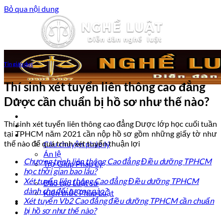
Bỏ qua nội dung
Tin giáo dục
Thí sinh xét tuyển liên thông cao đẳng
Dược cần chuẩn bị hồ sơ như thế nào?
Trang chủ
Thí sinh xét tuyển liên thông cao đẳng Dược lớp học cuối tuần
Luật sư tư vấn
tại TPHCM năm 2021 cần nộp hồ sơ gồm những giấy tờ như
Vấn đề pháp lý
thế nào để quá trình xét tuyển thuận lợi
Câu chuyện pháp lý
Án lệ
Chương trình liên thông Cao đẳng Điều dưỡng TPHCM
Trợ Giúp Pháp Lý
học thời gian bao lâu?
Nghề Luật
Xét tuyển liên thông Cao đẳng Điều dưỡng TPHCM
Đào tạo Luật sư
dành cho đối tượng nào?
Kiến thức Pháp Luật
Xét tuyển Vb2 Cao đẳng điều dưỡng TPHCM cần chuẩn
Kinh nghiệm – Kỹ năng
bị hồ sơ như thế nào?
Tin tức pháp luật