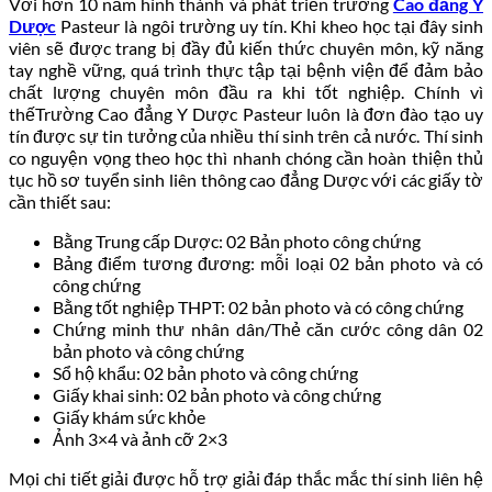
Với hơn 10 năm hình thành và phát triển trường
Cao đẳng Y
Dược
Pasteur là ngôi trường uy tín. Khi kheo học tại đây sinh
viên sẽ được trang bị đầy đủ kiến thức chuyên môn, kỹ năng
tay nghề vững, quá trình thực tập tại bệnh viện để đảm bảo
chất lượng chuyên môn đầu ra khi tốt nghiệp. Chính vì
thếTrường Cao đẳng Y Dược Pasteur luôn là đơn đào tạo uy
tín được sự tin tưởng của nhiều thí sinh trên cả nước. Thí sinh
co nguyện vọng theo học thì nhanh chóng cần hoàn thiện thủ
tục hồ sơ tuyển sinh liên thông cao đẳng Dược với các giấy tờ
cần thiết sau:
Bằng Trung cấp Dược: 02 Bản photo công chứng
Bảng điểm tương đương: mỗi loại 02 bản photo và có
công chứng
Bằng tốt nghiệp THPT: 02 bản photo và có công chứng
Chứng minh thư nhân dân/Thẻ căn cước công dân 02
bản photo và công chứng
Sổ hộ khẩu: 02 bản photo và công chứng
Giấy khai sinh: 02 bản photo và công chứng
Giấy khám sức khỏe
Ảnh 3×4 và ảnh cỡ 2×3
Mọi chi tiết giải được hỗ trợ giải đáp thắc mắc thí sinh liên hệ