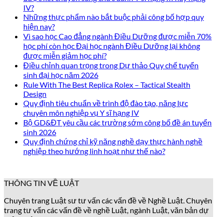
IV?
Những thực phẩm nào bắt buộc phải công bố hợp quy
hiện nay?
Vì sao học Cao đẳng ngành Điều Dưỡng được miễn 70%
học phí còn học Đại học ngành Điều Dưỡng lại không
được miễn giảm học phí?
Điều chỉnh quan trọng trong Dự thảo Quy chế tuyển
sinh đại học năm 2026
Rule With The Best Replica Rolex – Tactical Stealth
Design
Quy định tiêu chuẩn về trình độ đào tạo, năng lực
chuyên môn nghiệp vụ Y sĩ hạng IV
Bộ GD&ĐT yêu cầu các trường sớm công bố đề án tuyển
sinh 2026
Quy định chứng chỉ kỹ năng nghề dạy thực hành nghề
nghiệp theo hướng linh hoạt như thế nào?
THÔNG TIN VỀ LUẬT
Chuyên trang Luật sư tư vấn các vấn đề về Nghề Luật. Chuyên
trang tư vấn các vấn đề về nghề Luật, ngành Luật, văn bản dự