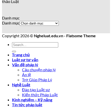
thảo Luật
Danh mục
Danh mục
Copyright 2026 ©
Ngheluat.edu.vn - Flatsome Theme
Trang chủ
Luật sư tư vấn
Vấn đề pháp lý
Câu chuyện pháp lý
Án lệ
Trợ Giúp Pháp Lý
Nghề Luật
Đào tạo Luật sư
Kiến thức Pháp Luật
Kinh nghiệm – Kỹ năng
Tin tức pháp luật