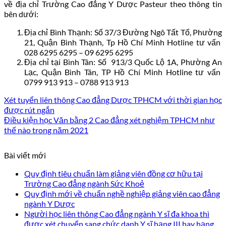
về địa chỉ Trường Cao đẳng Y Dược Pasteur theo thông tin
bên dưới:
Địa chỉ Bình Thạnh: Số 37/3 Đường Ngô Tất Tố, Phường
21, Quận Bình Thạnh, Tp Hồ Chí Minh Hotline tư vấn
028 6295 6295 – 09 6295 6295
Địa chỉ tại Bình Tân: Số 913/3 Quốc Lộ 1A, Phường An
Lạc, Quận Bình Tân, TP Hồ Chí Minh Hotline tư vấn
0799 913 913 – 0788 913 913
Xét tuyển liên thông Cao đẳng Dược TPHCM với thời gian học
được rút ngắn
Điều kiện học Văn bằng 2 Cao đẳng xét nghiệm TPHCM như
thế nào trong năm 2021
Bài viết mới
Quy định tiêu chuẩn làm giảng viên đồng cơ hữu tại
Trường Cao đẳng ngành Sức Khoẻ
Quy định mới về chuẩn nghề nghiệp giảng viên cao đẳng
ngành Y Dược
Người học liên thông Cao đẳng ngành Y sĩ đa khoa thì
được xét chuyển sang chức danh Y sĩ hạng III hay hạng