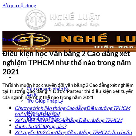
Bỏ qua nội dung
Tin giáo dục
Điều kiện học Văn bằng 2 Cao đẳng xét
nghiệm TPHCM như thế nào trong năm
2021
Trang chủ
Luật sư tư vấn
Vấn đề pháp lý
Thí sinh muốn học chuyển đổi văn bằng 2 Cao đẳng xét nghiệm
Câu chuyện pháp lý
tại trường Cao đẳng Y Dược Pasteur thì điều kiện xét tuyển
Án lệ
của ngành này như thế nào trong năm 2021
Trợ Giúp Pháp Lý
Nghề Luật
Chương trình liên thông Cao đẳng Điều dưỡng TPHCM
Đào tạo Luật sư
học thời gian bao lâu?
Kiến thức Pháp Luật
Xét tuyển liên thông Cao đẳng Điều dưỡng TPHCM
Kinh nghiệm – Kỹ năng
dành cho đối tượng nào?
Tin tức pháp luật
Xét tuyển Vb2 Cao đẳng điều dưỡng TPHCM cần chuẩn