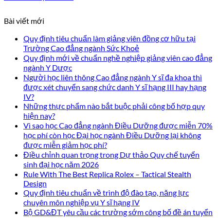
Bài viết mới
Quy định tiêu chuẩn làm giảng viên đồng cơ hữu tại
Trường Cao đẳng ngành Sức Khoẻ
Quy định mới về chuẩn nghề nghiệp giảng viên cao đẳng
ngành Y Dược
Người học liên thông Cao đẳng ngành Y sĩ đa khoa thì
được xét chuyển sang chức danh Y sĩ hạng III hay hạng
IV?
Những thực phẩm nào bắt buộc phải công bố hợp quy
hiện nay?
Vì sao học Cao đẳng ngành Điều Dưỡng được miễn 70%
học phí còn học Đại học ngành Điều Dưỡng lại không
được miễn giảm học phí?
Điều chỉnh quan trọng trong Dự thảo Quy chế tuyển
sinh đại học năm 2026
Rule With The Best Replica Rolex – Tactical Stealth
Design
Quy định tiêu chuẩn về trình độ đào tạo, năng lực
chuyên môn nghiệp vụ Y sĩ hạng IV
Bộ GD&ĐT yêu cầu các trường sớm công bố đề án tuyển