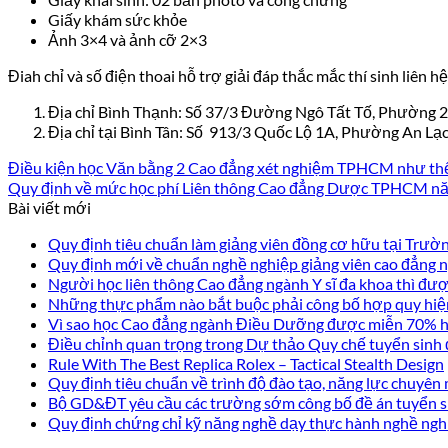
Giấy khám sức khỏe
Ảnh 3×4 và ảnh cỡ 2×3
Điah chỉ và số điện thoai hỗ trợ giải đáp thắc mắc thí sinh liên 
Địa chỉ Bình Thạnh: Số 37/3 Đường Ngô Tất Tố, Phường 
Địa chỉ tại Bình Tân: Số 913/3 Quốc Lộ 1A, Phường An Lạ
Điều kiện học Văn bằng 2 Cao đẳng xét nghiệm TPHCM như th
Quy định về mức học phí Liên thông Cao đẳng Dược TPHCM nă
Bài viết mới
Quy định tiêu chuẩn làm giảng viên đồng cơ hữu tại Trư
Quy định mới về chuẩn nghề nghiệp giảng viên cao đẳng
Người học liên thông Cao đẳng ngành Y sĩ đa khoa thì được
Những thực phẩm nào bắt buộc phải công bố hợp quy hiệ
Vì sao học Cao đẳng ngành Điều Dưỡng được miễn 70% họ
Điều chỉnh quan trọng trong Dự thảo Quy chế tuyển sinh
Rule With The Best Replica Rolex – Tactical Stealth Design
Quy định tiêu chuẩn về trình độ đào tạo, năng lực chuyên 
Bộ GD&ĐT yêu cầu các trường sớm công bố đề án tuyển s
Quy định chứng chỉ kỹ năng nghề dạy thực hành nghề ngh