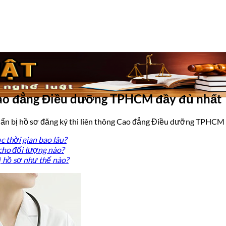
Cao đẳng Điều dưỡng TPHCM đầy đủ nhất
ẩn bị hồ sơ đăng ký thi liên thông Cao đẳng Điều dưỡng TPHCM đ
thời gian bao lâu?
ho đối tượng nào?
 hồ sơ như thế nào?