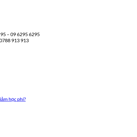
295 – 09 6295 6295
 0788 913 913
iảm học phí?