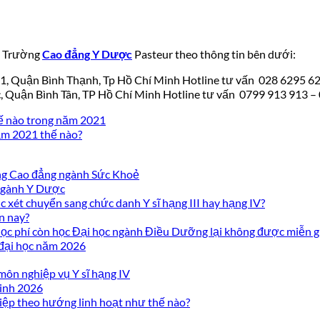
hệ Trường
Cao đẳng Y Dược
Pasteur theo thông tin bên dưới:
21, Quận Bình Thạnh, Tp Hồ Chí Minh Hotline tư vấn 028 6295 6
c, Quận Bình Tân, TP Hồ Chí Minh Hotline tư vấn 0799 913 913 –
ế nào trong năm 2021
m 2021 thế nào?
ờng Cao đẳng ngành Sức Khoẻ
 ngành Y Dược
 xét chuyển sang chức danh Y sĩ hạng III hay hạng IV?
n nay?
c phí còn học Đại học ngành Điều Dưỡng lại không được miễn g
 đại học năm 2026
môn nghiệp vụ Y sĩ hạng IV
inh 2026
iệp theo hướng linh hoạt như thế nào?