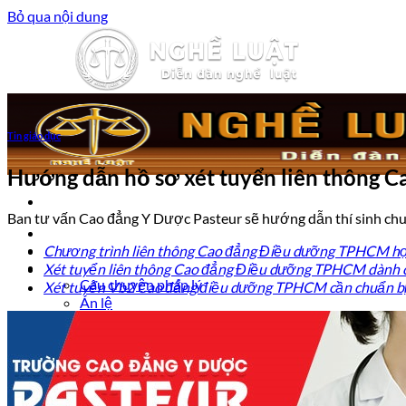
Bỏ qua nội dung
Tin giáo dục
Hướng dẫn hồ sơ xét tuyển liên thông 
Ban tư vấn Cao đẳng Y Dược Pasteur sẽ hướng dẫn thí sinh chu
Trang chủ
Luật sư tư vấn
Chương trình liên thông Cao đẳng Điều dưỡng TPHCM học 
Vấn đề pháp lý
Xét tuyển liên thông Cao đẳng Điều dưỡng TPHCM dành c
Câu chuyện pháp lý
Xét tuyển Vb2 Cao đẳng điều dưỡng TPHCM cần chuẩn bị
Án lệ
Trợ Giúp Pháp Lý
Nghề Luật
Đào tạo Luật sư
Kiến thức Pháp Luật
Kinh nghiệm – Kỹ năng