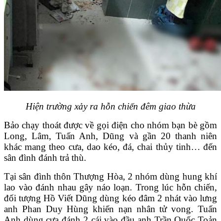
Hiện trường xảy ra hỗn chiến đêm giao thừa
Bảo chạy thoát được về gọi điện cho nhóm bạn bè gồm
Long, Lâm, Tuấn Anh, Dũng và gần 20 thanh niên
khác mang theo cưa, dao kéo, đá, chai thủy tinh… đến
sân đình đánh trả thù.
Tại sân đình thôn Thượng Hòa, 2 nhóm dùng hung khí
lao vào đánh nhau gây náo loạn. Trong lúc hỗn chiến,
đối tượng Hồ Viết Dũng dùng kéo đâm 2 nhát vào lưng
anh Phan Duy Hùng khiến nạn nhân tử vong. Tuấn
Anh dùng cưa đánh 2 cái vào đầu anh Trần Quốc Toản