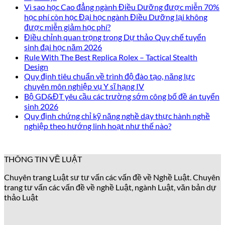
Vì sao học Cao đẳng ngành Điều Dưỡng được miễn 70%
học phí còn học Đại học ngành Điều Dưỡng lại không
được miễn giảm học phí?
Điều chỉnh quan trọng trong Dự thảo Quy chế tuyển
sinh đại học năm 2026
Rule With The Best Replica Rolex – Tactical Stealth
Design
Quy định tiêu chuẩn về trình độ đào tạo, năng lực
chuyên môn nghiệp vụ Y sĩ hạng IV
Bộ GD&ĐT yêu cầu các trường sớm công bố đề án tuyển
sinh 2026
Quy định chứng chỉ kỹ năng nghề dạy thực hành nghề
nghiệp theo hướng linh hoạt như thế nào?
THÔNG TIN VỀ LUẬT
Chuyên trang Luật sư tư vấn các vấn đề về Nghề Luật. Chuyên
trang tư vấn các vấn đề về nghề Luật, ngành Luật, văn bản dự
thảo Luật