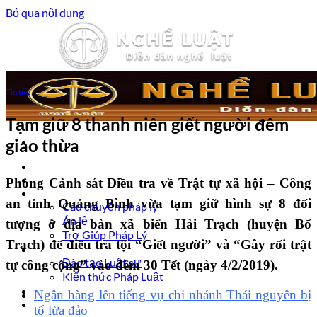
Bỏ qua nội dung
Tin tức
Tạm giữ 8 thanh niên giết người đêm
giao thừa
Trang chủ
Luật sư tư vấn
Phòng Cảnh sát Điều tra về Trật tự xã hội – Công
Vấn đề pháp lý
an tỉnh Quảng Bình vừa tạm giữ hình sự 8 đối
Câu chuyện pháp lý
Án lệ
tượng ở địa bàn xã biển Hải Trạch (huyện Bố
Trợ Giúp Pháp Lý
Trạch) để điều tra tội “Giết người” và “Gây rối trật
Nghề Luật
Đào tạo Luật sư
tự công cộng” vào đêm 30 Tết (ngày 4/2/2019).
Kiến thức Pháp Luật
Kinh nghiệm – Kỹ năng
Ngân hàng lên tiếng vụ chi nhánh Thái nguyên bị
Tin tức pháp luật
tố lừa đảo