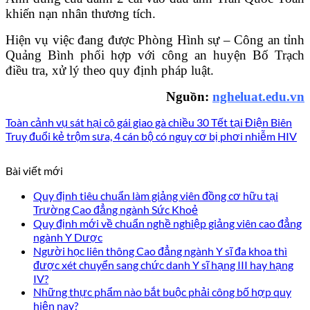
khiến nạn nhân thương tích.
Hiện vụ việc đang được Phòng Hình sự – Công an tỉnh
Quảng Bình phối hợp với công an huyện Bố Trạch
điều tra, xử lý theo quy định pháp luật.
Nguồn:
ngheluat.edu.vn
Toàn cảnh vụ sát hại cô gái giao gà chiều 30 Tết tại Điện Biên
Truy đuổi kẻ trộm sưa, 4 cán bộ có nguy cơ bị phơi nhiễm HIV
Bài viết mới
Quy định tiêu chuẩn làm giảng viên đồng cơ hữu tại
Trường Cao đẳng ngành Sức Khoẻ
Quy định mới về chuẩn nghề nghiệp giảng viên cao đẳng
ngành Y Dược
Người học liên thông Cao đẳng ngành Y sĩ đa khoa thì
được xét chuyển sang chức danh Y sĩ hạng III hay hạng
IV?
Những thực phẩm nào bắt buộc phải công bố hợp quy
hiện nay?