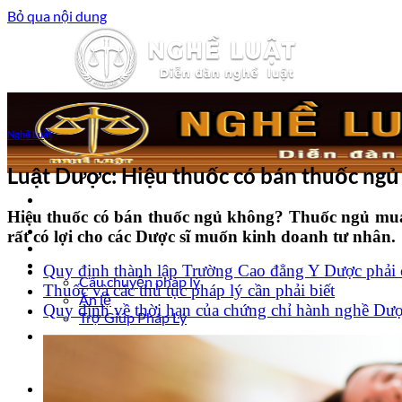
Bỏ qua nội dung
Nghề Luật
Luật Dược: Hiệu thuốc có bán thuốc ngủ
Hiệu thuốc có bán thuốc ngủ không? Thuốc ngủ mua
Trang chủ
rất có lợi cho các Dược sĩ muốn kinh doanh tư nhân.
Luật sư tư vấn
Vấn đề pháp lý
Quy định thành lập Trường Cao đẳng Y Dược phải 
Câu chuyện pháp lý
Thuốc và các thủ tục pháp lý cần phải biết
Án lệ
Quy định về thời hạn của chứng chỉ hành nghề Dư
Trợ Giúp Pháp Lý
Nghề Luật
Đào tạo Luật sư
Kiến thức Pháp Luật
Kinh nghiệm – Kỹ năng