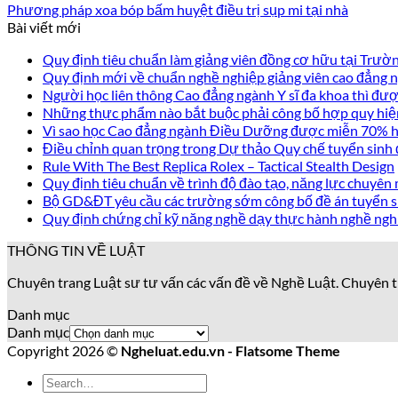
Phương pháp xoa bóp bấm huyệt điều trị sụp mi tại nhà
Bài viết mới
Quy định tiêu chuẩn làm giảng viên đồng cơ hữu tại Trư
Quy định mới về chuẩn nghề nghiệp giảng viên cao đẳng
Người học liên thông Cao đẳng ngành Y sĩ đa khoa thì được
Những thực phẩm nào bắt buộc phải công bố hợp quy hiệ
Vì sao học Cao đẳng ngành Điều Dưỡng được miễn 70% họ
Điều chỉnh quan trọng trong Dự thảo Quy chế tuyển sinh
Rule With The Best Replica Rolex – Tactical Stealth Design
Quy định tiêu chuẩn về trình độ đào tạo, năng lực chuyên 
Bộ GD&ĐT yêu cầu các trường sớm công bố đề án tuyển s
Quy định chứng chỉ kỹ năng nghề dạy thực hành nghề ngh
THÔNG TIN VỀ LUẬT
Chuyên trang Luật sư tư vấn các vấn đề về Nghề Luật. Chuyên t
Danh mục
Danh mục
Copyright 2026 ©
Ngheluat.edu.vn - Flatsome Theme