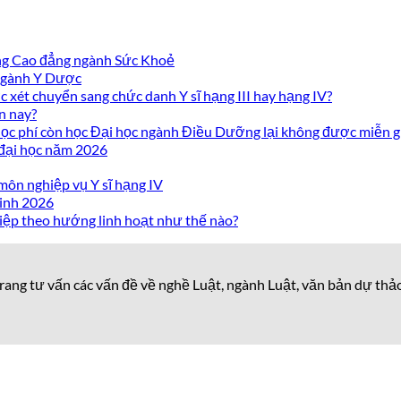
ờng Cao đẳng ngành Sức Khoẻ
 ngành Y Dược
 xét chuyển sang chức danh Y sĩ hạng III hay hạng IV?
n nay?
c phí còn học Đại học ngành Điều Dưỡng lại không được miễn g
 đại học năm 2026
môn nghiệp vụ Y sĩ hạng IV
inh 2026
iệp theo hướng linh hoạt như thế nào?
rang tư vấn các vấn đề về nghề Luật, ngành Luật, văn bản dự thả