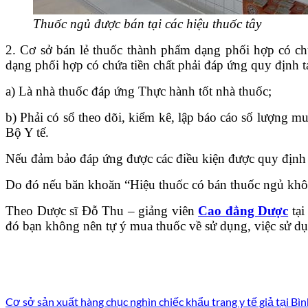
Thuốc ngủ được bán tại các hiệu thuốc tây
2. Cơ sở bán lẻ thuốc thành phẩm dạng phối hợp có ch
dạng phối hợp có chứa tiền chất phải đáp ứng quy định t
a) Là nhà thuốc đáp ứng Thực hành tốt nhà thuốc;
b) Phải có sổ theo dõi, kiểm kê, lập báo cáo số lượng m
Bộ Y tế.
Nếu đảm bảo đáp ứng được các điều kiện được quy định t
Do đó nếu băn khoăn “Hiệu thuốc có bán thuốc ngủ không
Theo Dược sĩ Đỗ Thu – giảng viên
Cao đẳng Dược
tại
đó bạn không nên tự ý mua thuốc về sử dụng, việc sử dụ
Cơ sở sản xuất hàng chục nghìn chiếc khẩu trang y tế giả tại Bì