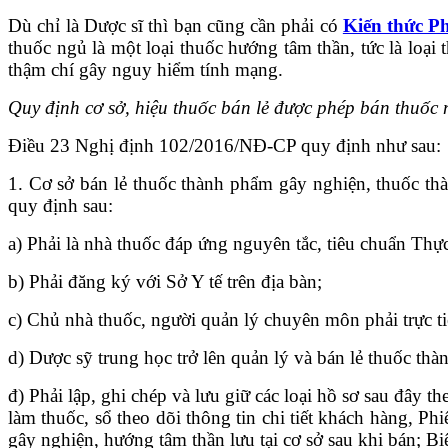
Dù chỉ là Dược sĩ thì bạn cũng cần phải có
Kiến thức P
thuốc ngủ là một loại thuốc hướng tâm thần, tức là loại
thậm chí gây nguy hiểm tính mạng.
Quy định cơ sở, hiệu thuốc bán lẻ được phép bán thuốc
Điều 23 Nghị định 102/2016/NĐ-CP quy định như sau:
1. Cơ sở bán lẻ thuốc thành phẩm gây nghiện, thuốc th
quy định sau:
a) Phải là nhà thuốc đáp ứng nguyên tắc, tiêu chuẩn Thực
b) Phải đăng ký với Sở Y tế trên địa bàn;
c) Chủ nhà thuốc, người quản lý chuyên môn phải trực t
d) Dược sỹ trung học trở lên quản lý và bán lẻ thuốc th
đ) Phải lập, ghi chép và lưu giữ các loại hồ sơ sau đây 
làm thuốc, sổ theo dõi thông tin chi tiết khách hàng, P
gây nghiện, hướng tâm thần lưu tại cơ sở sau khi bán; 