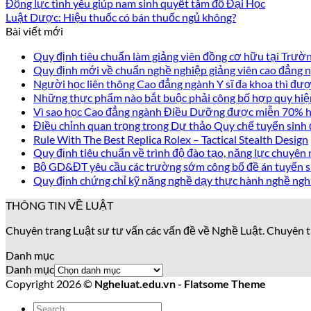
Động lực tình yêu giúp nam sinh quyết tâm đỗ Đại Học
Luật Dược: Hiệu thuốc có bán thuốc ngủ không?
Bài viết mới
Quy định tiêu chuẩn làm giảng viên đồng cơ hữu tại Trư
Quy định mới về chuẩn nghề nghiệp giảng viên cao đẳng
Người học liên thông Cao đẳng ngành Y sĩ đa khoa thì được
Những thực phẩm nào bắt buộc phải công bố hợp quy hiệ
Vì sao học Cao đẳng ngành Điều Dưỡng được miễn 70% họ
Điều chỉnh quan trọng trong Dự thảo Quy chế tuyển sinh
Rule With The Best Replica Rolex – Tactical Stealth Design
Quy định tiêu chuẩn về trình độ đào tạo, năng lực chuyên 
Bộ GD&ĐT yêu cầu các trường sớm công bố đề án tuyển s
Quy định chứng chỉ kỹ năng nghề dạy thực hành nghề ngh
THÔNG TIN VỀ LUẬT
Chuyên trang Luật sư tư vấn các vấn đề về Nghề Luật. Chuyên t
Danh mục
Danh mục
Copyright 2026 ©
Ngheluat.edu.vn - Flatsome Theme