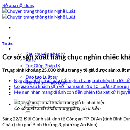
Bỏ qua nội dung
Trang chủ
Luật sư tư vấn
Tin tức
Vấn đề pháp lý
Câu chuyện pháp lý
Cơ sở sản xuất hàng chục nghìn chiếc khẩ
Án lệ
Trợ Giúp Pháp Lý
Trung bình khoảng 25.000 khẩu trang y tế giả được sản xuất 
Nghề Luật
Đào tạo Luật sư
Nguyên chủ tịch xã bán đất nghĩa trang trái phép thu lợi tiề
Kiến thức Pháp Luật
Cô giáo vào khách sạn với nam sinh lớp 10: Luật sư nói gì?
Kinh nghiệm – Kỹ năng
Mẹ nạn nhân mang di ảnh con đến phiên tòa xét xử Nguy
Tin tức pháp luật
Cơ sở xuất xuất khẩu trang giả bị phát hiện
Sáng 22/2, Đội Cảnh sát kinh tế Công an TP. Dĩ An (tỉnh Bình D
Châu (khu phố Bình Đường 3, phường An Bình).