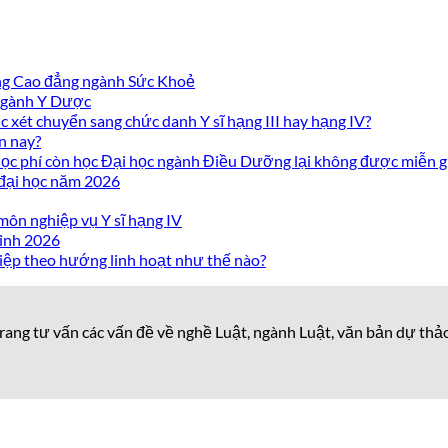
ờng Cao đẳng ngành Sức Khoẻ
 ngành Y Dược
 xét chuyển sang chức danh Y sĩ hạng III hay hạng IV?
n nay?
c phí còn học Đại học ngành Điều Dưỡng lại không được miễn g
 đại học năm 2026
môn nghiệp vụ Y sĩ hạng IV
inh 2026
iệp theo hướng linh hoạt như thế nào?
rang tư vấn các vấn đề về nghề Luật, ngành Luật, văn bản dự thả