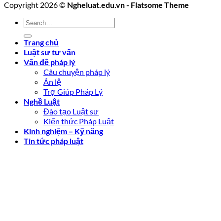
Copyright 2026 ©
Ngheluat.edu.vn - Flatsome Theme
Trang chủ
Luật sư tư vấn
Vấn đề pháp lý
Câu chuyện pháp lý
Án lệ
Trợ Giúp Pháp Lý
Nghề Luật
Đào tạo Luật sư
Kiến thức Pháp Luật
Kinh nghiệm – Kỹ năng
Tin tức pháp luật