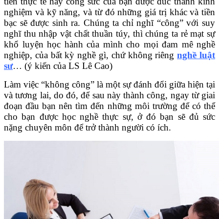
tiền thực tế hay công sức của bạn được đúc thành kinh
nghiệm và kỹ năng, và từ đó những giá trị khác và tiền
bạc sẽ được sinh ra. Chúng ta chỉ nghĩ “công” với suy
nghĩ thu nhập vật chất thuần túy, thì chúng ta rẻ mạt sự
khổ luyện học hành của mình cho mọi đam mê nghề
nghiệp, của bất kỳ nghề gì, chứ không riêng
nghề luật
sư
… (ý kiến của LS Lê Cao)
Làm việc “không công” là một sự đánh đổi giữa hiện tại
và tương lai, do đó, để sau này thành công, ngay từ giai
đoạn đầu bạn nên tìm đến những môi trường để có thể
cho bạn được học nghề thực sự, ở đó bạn sẽ đủ sức
nặng chuyên môn để trở thành người có ích.