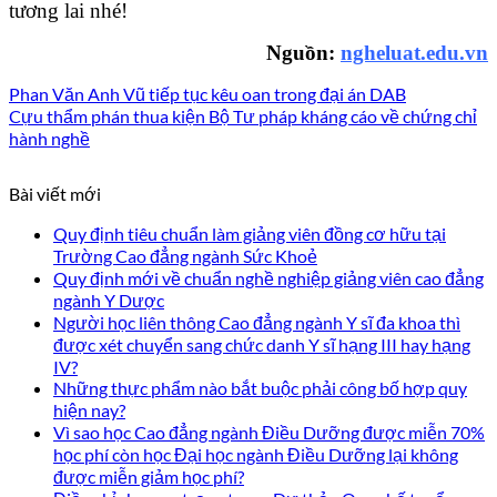
tương lai nhé!
Nguồn:
ngheluat.edu.vn
Phan Văn Anh Vũ tiếp tục kêu oan trong đại án DAB
Cựu thẩm phán thua kiện Bộ Tư pháp kháng cáo về chứng chỉ
hành nghề
Bài viết mới
Quy định tiêu chuẩn làm giảng viên đồng cơ hữu tại
Trường Cao đẳng ngành Sức Khoẻ
Quy định mới về chuẩn nghề nghiệp giảng viên cao đẳng
ngành Y Dược
Người học liên thông Cao đẳng ngành Y sĩ đa khoa thì
được xét chuyển sang chức danh Y sĩ hạng III hay hạng
IV?
Những thực phẩm nào bắt buộc phải công bố hợp quy
hiện nay?
Vì sao học Cao đẳng ngành Điều Dưỡng được miễn 70%
học phí còn học Đại học ngành Điều Dưỡng lại không
được miễn giảm học phí?