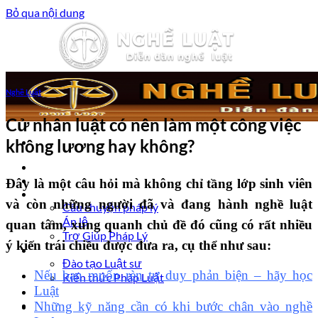
Bỏ qua nội dung
Nghề Luật
Cử nhân luật có nên làm một công việc
không lương hay không?
Trang chủ
Luật sư tư vấn
Đây là một câu hỏi mà không chỉ tầng lớp sinh viên
Vấn đề pháp lý
và còn những người đã và đang hành nghề luật
Câu chuyện pháp lý
Án lệ
quan tâm, xung quanh chủ đề đó cũng có rất nhiều
Trợ Giúp Pháp Lý
ý kiến trái chiều được đưa ra, cụ thể như sau:
Nghề Luật
Đào tạo Luật sư
Nếu bạn muốn rèn tư duy phản biện – hãy học
Kiến thức Pháp Luật
Luật
Kinh nghiệm – Kỹ năng
Tin tức pháp luật
Những kỹ năng cần có khi bước chân vào nghề