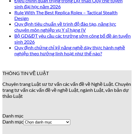
Điều chỉnh quan trọng trong Dự thảo Quy chế tuyển
sinh đại học năm 2026
Rule With The Best Replica Rolex – Tactical Stealth
Design
Quy định tiêu chuẩn về trình độ đào tạo, năng lực
chuyên môn nghiệp vụ Y sĩ hạng IV
Bộ GD&ĐT yêu cầu các trường sớm công bố đề án tuyển
sinh 2026
Quy định chứng chỉ kỹ năng nghề dạy thực hành nghề
nghiệp theo hướng linh hoạt như thế nào?
THÔNG TIN VỀ LUẬT
Chuyên trang Luật sư tư vấn các vấn đề về Nghề Luật. Chuyên
trang tư vấn các vấn đề về nghề Luật, ngành Luật, văn bản dự
thảo Luật
Danh mục
Danh mục