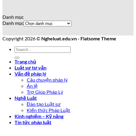
Danh mục
Danh mục
Copyright 2026 ©
Ngheluat.edu.vn - Flatsome Theme
Trang chủ
Luật sư tư vấn
Vấn đề pháp lý
Câu chuyện pháp lý
Án lệ
Trợ Giúp Pháp Lý
Nghề Luật
Đào tạo Luật sư
Kiến thức Pháp Luật
Kinh nghiệm – Kỹ năng
Tin tức pháp luật