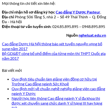
Mọi thông tin chi tiết xin liên hệ:
Địa chỉ nhận hồ sơ đăng ký học
Cao đẳng Y Dược Pasteur
.
Địa chỉ
Phòng 506 Tầng 5, nhà 2 – Số 49 Thái Thịnh – Q. Đống
Đa – Hà Nội
Điện thoại tư vấn tuyển sinh
: 024.85.895.895 – 0948.895.895
Nguồn
ngheluat.edu.vn
Cao đẳng Dược Hà Nội thông báo xét tuyển nguyện vọng bổ
sung năm 2017
Bộ GD&ĐT công bố phổ điểm của từng môn thi THPT Quốc gia
năm 2017
Bài viết mới
Quy định tiêu chuẩn làm giảng viên đồng cơ hữu tại
Trường Cao đẳng ngành Sức Khoẻ
Quy định mới về chuẩn nghề nghiệp giảng viên cao đẳng
ngành Y Dược
Người học liên thông Cao đẳng ngành Y sĩ đa khoa thì
được xét chuyển sang chức danh Y sĩ hạng III hay hạng
IV?