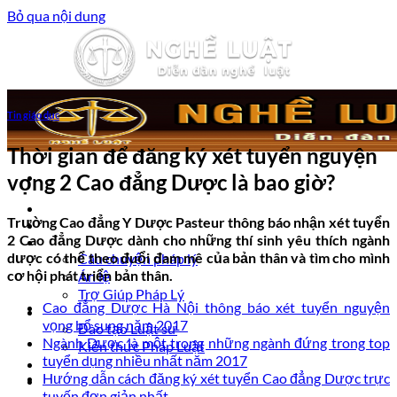
Bỏ qua nội dung
Tin giáo dục
Thời gian để đăng ký xét tuyển nguyện
vọng 2 Cao đẳng Dược là bao giờ?
Trang chủ
Trường Cao đẳng Y Dược Pasteur thông báo nhận xét tuyển
Luật sư tư vấn
2 Cao đẳng Dược dành cho những thí sinh yêu thích ngành
Vấn đề pháp lý
dược có thể theo đuổi đam mê của bản thân và tìm cho mình
Câu chuyện pháp lý
cơ hội phát triển bản thân.
Án lệ
Trợ Giúp Pháp Lý
Cao đẳng Dược Hà Nội thông báo xét tuyển nguyện
Nghề Luật
vọng bổ sung năm 2017
Đào tạo Luật sư
Ngành Dược là một trong những ngành đứng trong top
Kiến thức Pháp Luật
tuyển dụng nhiều nhất năm 2017
Kinh nghiệm – Kỹ năng
Hướng dẫn cách đăng ký xét tuyển Cao đẳng Dược trực
Tin tức pháp luật
tuyến đơn giản nhất