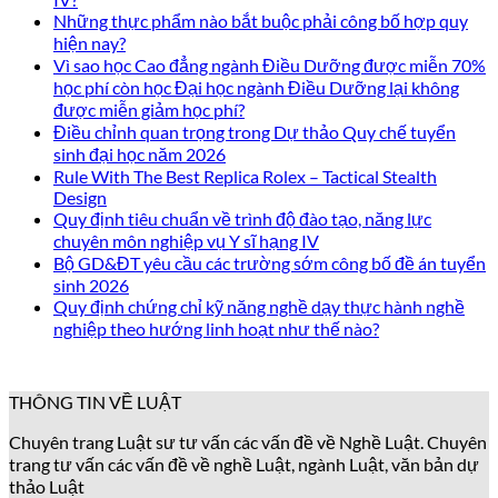
Những thực phẩm nào bắt buộc phải công bố hợp quy
hiện nay?
Vì sao học Cao đẳng ngành Điều Dưỡng được miễn 70%
học phí còn học Đại học ngành Điều Dưỡng lại không
được miễn giảm học phí?
Điều chỉnh quan trọng trong Dự thảo Quy chế tuyển
sinh đại học năm 2026
Rule With The Best Replica Rolex – Tactical Stealth
Design
Quy định tiêu chuẩn về trình độ đào tạo, năng lực
chuyên môn nghiệp vụ Y sĩ hạng IV
Bộ GD&ĐT yêu cầu các trường sớm công bố đề án tuyển
sinh 2026
Quy định chứng chỉ kỹ năng nghề dạy thực hành nghề
nghiệp theo hướng linh hoạt như thế nào?
THÔNG TIN VỀ LUẬT
Chuyên trang Luật sư tư vấn các vấn đề về Nghề Luật. Chuyên
trang tư vấn các vấn đề về nghề Luật, ngành Luật, văn bản dự
thảo Luật