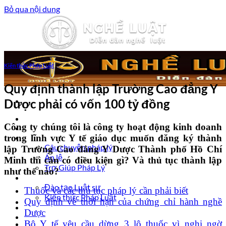
Bỏ qua nội dung
Kiến thức Pháp Luật
Quy định thành lập Trường Cao đẳng Y
Dược phải có vốn 100 tỷ đồng
Trang chủ
Công ty chúng tôi là công ty hoạt động kinh doanh
Luật sư tư vấn
trong lĩnh vực Y tế giáo dục muốn đăng ký thành
Vấn đề pháp lý
Câu chuyện pháp lý
lập Trường Cao đẳng Y Dược Thành phố Hồ Chí
Án lệ
Minh thì cần có điều kiện gì? Và thủ tục thành lập
Trợ Giúp Pháp Lý
như thế nào?
Nghề Luật
Đào tạo Luật sư
Thuốc và các thủ tục pháp lý cần phải biết
Kiến thức Pháp Luật
Quy định về thời hạn của chứng chỉ hành nghề
Kinh nghiệm – Kỹ năng
Dược
Tin tức pháp luật
Bộ Y tế yêu cầu dừng 3 lô thuốc vì nghi ngờ