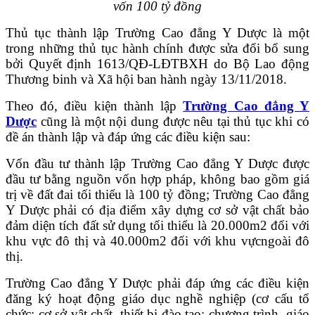
vốn 100 tỷ đồng
Thủ tục thành lập Trường Cao đẳng Y Dược là một
trong những thủ tục hành chính được sửa đổi bổ sung
bởi Quyết định 1613/QĐ-LĐTBXH do Bộ Lao động
Thương binh và Xã hội ban hành ngày 13/11/2018.
Theo đó, điều kiện thành lập
Trường Cao đẳng Y
Dược
cũng là một nội dung được nêu tại thủ tục khi có
đề án thành lập và đáp ứng các điều kiện sau:
Vốn đầu tư thành lập Trường Cao đẳng Y Dược được
đầu tư bằng nguồn vốn hợp pháp, không bao gồm giá
trị về đất đai tối thiểu là 100 tỷ đồng; Trường Cao đẳng
Y Dược phải có địa điểm xây dựng cơ sở vật chất bảo
đảm diện tích đất sử dụng tối thiểu là 20.000m2 đối với
khu vực đô thị và 40.000m2 đối với khu vựcngoài đô
thị.
Trường Cao đẳng Y Dược phải đáp ứng các điều kiện
đăng ký hoạt động giáo dục nghề nghiệp (cơ cấu tổ
chức; cơ sở vật chất, thiết bị đào tạo; chương trình, giáo