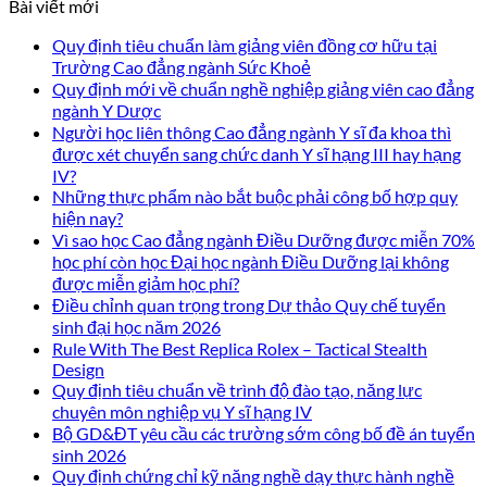
Bài viết mới
Quy định tiêu chuẩn làm giảng viên đồng cơ hữu tại
Trường Cao đẳng ngành Sức Khoẻ
Quy định mới về chuẩn nghề nghiệp giảng viên cao đẳng
ngành Y Dược
Người học liên thông Cao đẳng ngành Y sĩ đa khoa thì
được xét chuyển sang chức danh Y sĩ hạng III hay hạng
IV?
Những thực phẩm nào bắt buộc phải công bố hợp quy
hiện nay?
Vì sao học Cao đẳng ngành Điều Dưỡng được miễn 70%
học phí còn học Đại học ngành Điều Dưỡng lại không
được miễn giảm học phí?
Điều chỉnh quan trọng trong Dự thảo Quy chế tuyển
sinh đại học năm 2026
Rule With The Best Replica Rolex – Tactical Stealth
Design
Quy định tiêu chuẩn về trình độ đào tạo, năng lực
chuyên môn nghiệp vụ Y sĩ hạng IV
Bộ GD&ĐT yêu cầu các trường sớm công bố đề án tuyển
sinh 2026
Quy định chứng chỉ kỹ năng nghề dạy thực hành nghề