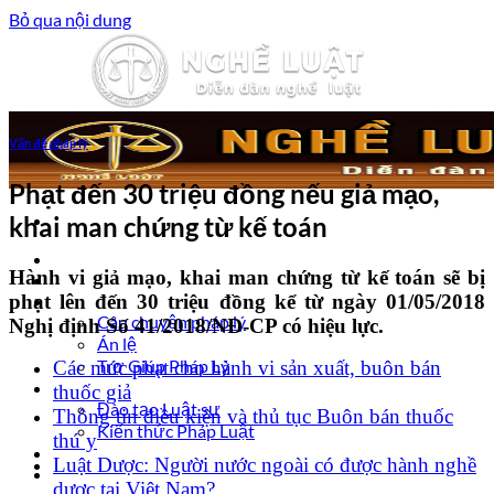
Bỏ qua nội dung
Vấn đề pháp lý
Phạt đến 30 triệu đồng nếu giả mạo,
khai man chứng từ kế toán
Trang chủ
Hành vi giả mạo, khai man chứng từ kế toán sẽ bị
Luật sư tư vấn
phạt lên đến 30 triệu đồng kể từ ngày 01/05/2018
Vấn đề pháp lý
Câu chuyện pháp lý
Nghị định Số 41/2018/NĐ-CP có hiệu lực.
Án lệ
Trợ Giúp Pháp Lý
Các mức phạt cho hành vi sản xuất, buôn bán
Nghề Luật
thuốc giả
Đào tạo Luật sư
Thông tin điều kiện và thủ tục Buôn bán thuốc
Kiến thức Pháp Luật
thú y
Kinh nghiệm – Kỹ năng
Luật Dược: Người nước ngoài có được hành nghề
Tin tức pháp luật
dược tại Việt Nam?