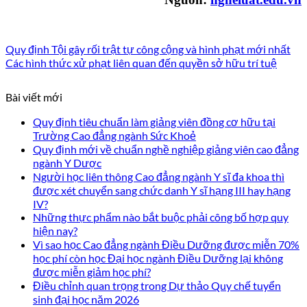
Quy định Tội gây rối trật tự công cộng và hình phạt mới nhất
Các hình thức xử phạt liên quan đến quyền sở hữu trí tuệ
Bài viết mới
Quy định tiêu chuẩn làm giảng viên đồng cơ hữu tại
Trường Cao đẳng ngành Sức Khoẻ
Quy định mới về chuẩn nghề nghiệp giảng viên cao đẳng
ngành Y Dược
Người học liên thông Cao đẳng ngành Y sĩ đa khoa thì
được xét chuyển sang chức danh Y sĩ hạng III hay hạng
IV?
Những thực phẩm nào bắt buộc phải công bố hợp quy
hiện nay?
Vì sao học Cao đẳng ngành Điều Dưỡng được miễn 70%
học phí còn học Đại học ngành Điều Dưỡng lại không
được miễn giảm học phí?
Điều chỉnh quan trọng trong Dự thảo Quy chế tuyển
sinh đại học năm 2026