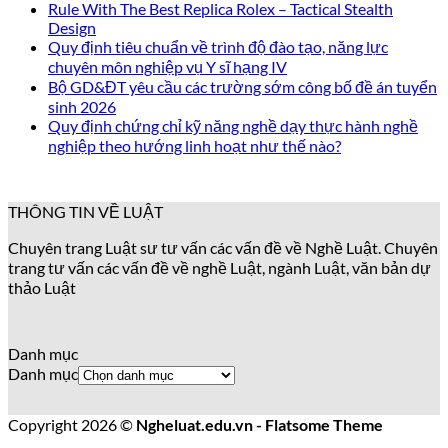
Rule With The Best Replica Rolex – Tactical Stealth
Design
Quy định tiêu chuẩn về trình độ đào tạo, năng lực
chuyên môn nghiệp vụ Y sĩ hạng IV
Bộ GD&ĐT yêu cầu các trường sớm công bố đề án tuyển
sinh 2026
Quy định chứng chỉ kỹ năng nghề dạy thực hành nghề
nghiệp theo hướng linh hoạt như thế nào?
THÔNG TIN VỀ LUẬT
Chuyên trang Luật sư tư vấn các vấn đề về Nghề Luật. Chuyên
trang tư vấn các vấn đề về nghề Luật, ngành Luật, văn bản dự
thảo Luật
Danh mục
Danh mục
Copyright 2026 ©
Ngheluat.edu.vn - Flatsome Theme