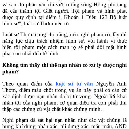
và sau đó phân xác rồi vứt xuống sông Hồng phi tang
đã cấu thành tội Giết người. Tội phạm và hình phạt
được quy định tại điểm i, Khoản 1 Điều 123 Bộ luật
hình sự”, luật sư Thơm nêu rõ.
Luật sư Thơm cũng cho rằng, nếu nghi phạm có đầy đủ
năng lực chịu trách nhiệm hình sự, với hành vi thực
hiện tội phạm một cách man rợ sẽ phải đối mặt hình
phạt cao nhất đến tử hình.
Không tìm thấy thi thể nạn nhân có xử lý được nghi
phạm?
Theo quan điểm của
luật sư tư vấn
Nguyễn Anh
Thơm, điểm mấu chốt trong vụ án này phải có căn cứ
xác định được nạn nhân đã bị tử vong. Ngoài lời khai
nhận tội của nghi phạm, cơ quan điều tra còn phải thu
thập các chứng cứ vật chất khác chứng minh.
Nghi phạm đã sát hại nạn nhân như các vật chứng là
hung khí dùng phân xác, túi đựng xác, mẫu máu, AND