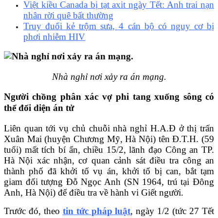
Việt kiều Canada bị tạt axit ngày Tết: Anh trai nạn
nhân rời quê bất thường
Truy đuổi kẻ trộm sưa, 4 cán bộ có nguy cơ bị
phơi nhiễm HIV
Nhà nghỉ nơi xảy ra án mạng.
Người chồng phân xác vợ phi tang xuống sông có
thể đối diện án tử
Liên quan tới vụ chủ chuỗi nhà nghỉ H.A.Đ ở thị trấn
Xuân Mai (huyện Chương Mỹ, Hà Nội) tên Đ.T.H. (59
tuổi) mất tích bí ẩn, chiều 15/2, lãnh đạo Công an TP.
Hà Nội xác nhận, cơ quan cảnh sát điều tra công an
thành phố đã khởi tố vụ án, khởi tố bị can, bắt tạm
giam đối tượng Đỗ Ngọc Anh (SN 1964, trú tại Đông
Anh, Hà Nội) để điều tra về hành vi Giết người.
Trước đó, theo
tin tức pháp luật
, ngày 1/2 (tức 27 Tết