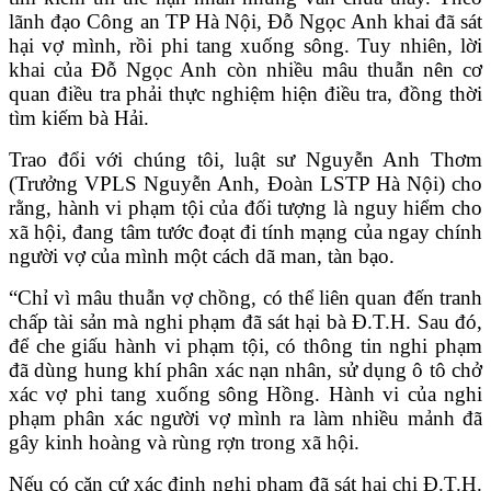
lãnh đạo Công an TP Hà Nội, Đỗ Ngọc Anh khai đã sát
hại vợ mình, rồi phi tang xuống sông. Tuy nhiên, lời
khai của Đỗ Ngọc Anh còn nhiều mâu thuẫn nên cơ
quan điều tra phải thực nghiệm hiện điều tra, đồng thời
tìm kiếm bà Hải.
Trao đổi với chúng tôi, luật sư Nguyễn Anh Thơm
(Trưởng VPLS Nguyễn Anh, Đoàn LSTP Hà Nội) cho
rằng, hành vi phạm tội của đối tượng là nguy hiểm cho
xã hội, đang tâm tước đoạt đi tính mạng của ngay chính
người vợ của mình một cách dã man, tàn bạo.
“Chỉ vì mâu thuẫn vợ chồng, có thể liên quan đến tranh
chấp tài sản mà nghi phạm đã sát hại bà Đ.T.H. Sau đó,
để che giấu hành vi phạm tội, có thông tin nghi phạm
đã dùng hung khí phân xác nạn nhân, sử dụng ô tô chở
xác vợ phi tang xuống sông Hồng. Hành vi của nghi
phạm phân xác người vợ mình ra làm nhiều mảnh đã
gây kinh hoàng và rùng rợn trong xã hội.
Nếu có căn cứ xác định nghi phạm đã sát hại chị Đ.T.H.