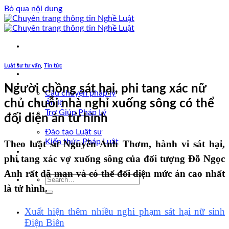
Bỏ qua nội dung
Trang chủ
Luật sư tư vấn
,
Tin tức
Luật sư tư vấn
Vấn đề pháp lý
Người chồng sát hại, phi tang xác nữ
Câu chuyện pháp lý
chủ chuỗi nhà nghỉ xuống sông có thể
Án lệ
Trợ Giúp Pháp Lý
đối diện án tử hình
Nghề Luật
Đào tạo Luật sư
Kiến thức Pháp Luật
Theo luật sư Nguyễn Anh Thơm, hành vi sát hại,
Kinh nghiệm – Kỹ năng
phi tang xác vợ xuống sông của đối tượng Đỗ Ngọc
Tin tức pháp luật
Anh rất dã man và có thể đối diện mức án cao nhất
là tử hình.
Xuất hiện thêm nhiều nghi phạm sát hại nữ sinh
Điện Biên