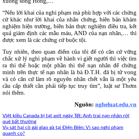
xuống sông Hồng,…
“Nếu lời khai của nghi phạm mà phù hợp với các chứng
cứ khác như lời khai của nhân chứng, biên bản khám
nghiệm hiện trường, biên bản thực nghiệm điều tra, kết
quả giám định các mẫu máu, AND của nạn nhân,… thì
được xem là các chứng cứ buộc tội.
Tuy nhiên, theo quan điểm của tôi để có căn cứ vững
chắc xử lý nghi phạm về hành vi giết người thì việc tìm
ra thi thể hoặc một phần thi thể nạn nhân để chứng
minh trên thực tế nạn nhân là bà Đ.T.H. đã bị tử vong
và có căn cứ làm rõ nguyên nhân chết vẫn là một yêu
cầu cấp thiết cần phải tiếp tục truy tìm”, luật sư Thơm
nói thêm.
Nguồn:
ngheluat.edu.vn
Việt kiều Canada bị tạt axit ngày Tết: Anh trai nạn nhân rời
quê bất thường
Vụ sát hại cô gái giao gà tại Điện Biên: Vì sao nghi phạm
quanh co?