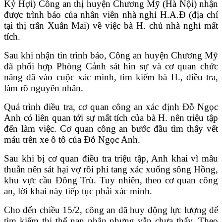
Kỷ Hợi) Công an thị huyện Chương Mỹ (Hà Nội) nhận
được trình báo của nhân viên nhà nghỉ H.A.Đ (địa chỉ
tại thị trấn Xuân Mai) về việc bà H. chủ nhà nghỉ mất
tích.
Sau khi nhận tin trình báo, Công an huyện Chương Mỹ
đã phối hợp Phòng Cảnh sát hìn sự và cơ quan chức
năng đã vào cuộc xác minh, tìm kiếm bà H., điều tra,
làm rõ nguyên nhân.
Quá trình điều tra, cơ quan công an xác định Đỗ Ngọc
Anh có liên quan tới sự mất tích của bà H. nên triệu tập
đến làm việc. Cơ quan công an bước đầu tìm thấy vết
máu trên xe ô tô của Đỗ Ngọc Anh.
Sau khi bị cơ quan điều tra triệu tập, Anh khai vì mâu
thuẫn nên sát hại vợ rồi phi tang xác xuống sông Hồng,
khu vực cầu Đông Trù. Tuy nhiên, theo cơ quan công
an, lời khai này tiếp tục phải xác minh.
Cho đến chiều 15/2, công an đã huy động lực lượng để
tìm kiếm thi thể nạn nhân nhưng vẫn chưa thấy. Theo