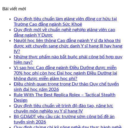
Bài viết mới
Quy định tiêu chuẩn làm giảng viên đồng cơ hữu tại
Trường Cao đẳng ngành Sức Khoẻ
Quy định mới về chuẩn nghề nghiệp giảng viên cao
đẳng ngành Y Dược
Người học liên thông Cao đẳng ngành Y sĩ đa khoa thì
được xét chuyển sang chức danh Y sĩ hạng III hay hạng
IV?
Những thực phẩm nào bắt buộc phải công bố hợp quy
hiện nay?
Vì sao học Cao đẳng ngành Điều Dưỡng được miễn
70% học phí còn học Đại học ngành Điều Dưỡng lại
không được miễn giảm học phí?
Điều chỉnh quan trọng trong Dự thảo Quy chế tuyển
sinh đại học năm 2026
Rule With The Best Replica Rolex – Tactical Stealth
Design
Quy định tiêu chuẩn về trình độ đào tạo, năng lực
chuyên môn nghiệp vụ Y sĩ hạng IV
Bộ GD&ĐT yêu cầu các trường sớm công bố đề án
tuyển sinh 2026
Quy định chứng chỉ kỹ năng nghề dạy thực hành nghề