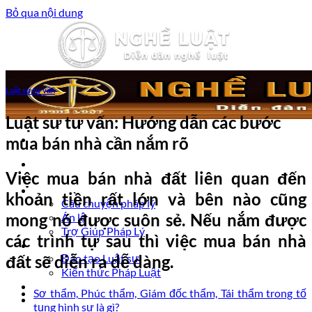
Bỏ qua nội dung
Luật sư tư vấn
Luật sư tư vấn: Hướng dẫn các bước
mua bán nhà cần nắm rõ
Trang chủ
Việc mua bán nhà đất liên quan đến
Luật sư tư vấn
Vấn đề pháp lý
khoản tiền rất lớn và bên nào cũng
Câu chuyện pháp lý
mong nó được suôn sẻ. Nếu nắm được
Án lệ
Trợ Giúp Pháp Lý
các trình tự sau thì việc mua bán nhà
Nghề Luật
đất sẽ diễn ra dễ dàng.
Đào tạo Luật sư
Kiến thức Pháp Luật
Kinh nghiệm – Kỹ năng
Sơ thẩm, Phúc thẩm, Giám đốc thẩm, Tái thẩm trong tố
Tin tức pháp luật
tụng hình sự là gì?