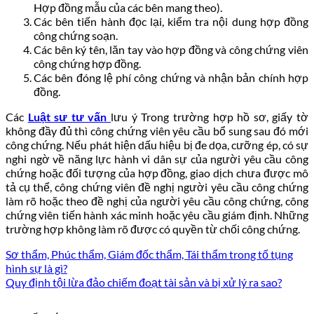
Hợp đồng mẫu của các bên mang theo).
Các bên tiến hành đọc lại, kiểm tra nội dung hợp đồng
công chứng soạn.
Các bên ký tên, lăn tay vào hợp đồng và công chứng viên
công chứng hợp đồng.
Các bên đóng lệ phí công chứng và nhận bản chính hợp
đồng.
Các
Luật sư tư vấn
lưu ý Trong trường hợp hồ sơ, giấy tờ
không đầy đủ thì công chứng viên yêu cầu bổ sung sau đó mới
công chứng. Nếu phát hiện dấu hiệu bị đe dọa, cưỡng ép, có sự
nghi ngờ về năng lực hành vi dân sự của người yêu cầu công
chứng hoặc đối tượng của hợp đồng, giao dịch chưa được mô
tả cụ thể, công chứng viên đề nghị người yêu cầu công chứng
làm rõ hoặc theo đề nghị của người yêu cầu công chứng, công
chứng viên tiến hành xác minh hoặc yêu cầu giám định. Những
trường hợp không làm rõ được có quyền từ chối công chứng.
Sơ thẩm, Phúc thẩm, Giám đốc thẩm, Tái thẩm trong tố tụng
hình sự là gì?
Quy định tội lừa đảo chiếm đoạt tài sản và bị xử lý ra sao?