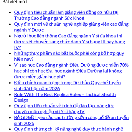
Bài viết mới
Quy định tiêu chuẩn làm giảng viên đồng cơ hữu tại
Trường Cao đẳng ngành Sức Khoẻ
Quy định mới về chuẩn nghề nghiệp giảng viên cao đẳng
ngành Y Dược
Người học liên thông Cao đẳng ngành Y sĩ đa khoa thì
được xét chuyển sang chức danh Y sĩ hạng III hay hạng
IV?
Những thực phẩm nào bắt buộc phải công bố hợp quy
hiện nay?
Vì sao học Cao đẳng ngành Điều Dưỡng được miễn 70%
học phí còn học Đại học ngành Điều Dưỡng lại không
được miễn giảm học phí?
Điều chỉnh quan trọng trong Dự thảo Quy chế tuyển
sinh đại học năm 2026
Rule With The Best Replica Rolex – Tactical Stealth
Design
Quy định tiêu chuẩn về trình độ đào tạo, năng lực
chuyên môn nghiệp vụ Y sĩ hạng IV
Bộ GD&ĐT yêu cầu các trường sớm công bố đề án tuyển
sinh 2026
Quy định chứng chỉ kỹ năng nghề dạy thực hành nghề