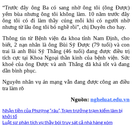
“Trước đây ông Ba có sang nhờ ông tôi (ông Được)
yểm bùa nhưng ông tôi không làm. 10 năm trước đây
ông tôi có đi làm thầy cúng mỗi khi có người nhờ
nhưng từ lâu ông tôi bỏ nghề rồi”, chị Duyên cho hay.
Thông tin từ Bệnh viện đa khoa tỉnh Nam Định, cho
biết, 2 nạn nhân là ông Bùi Sỹ Được (79 tuổi) và con
trai là anh Bùi Sỹ Thắng (46 tuổi) đang được điều trị
tích cực tại Khoa Ngoại thần kinh của bệnh viện. Sức
khoẻ của ông Được và anh Thắng đã khá tốt và đang
dần bình phục.
Nguyên nhân vụ án mạng vẫn đang được công an điều
tra làm rõ
Nguồn:
ngheluat.edu.vn
Nhận tiền của Phượng “râu”, Trạm trưởng trạm kiểm lâm bị
khởi tố
Luật sư phân tích vụ thầy bói truy sát cả nhà hàng xóm