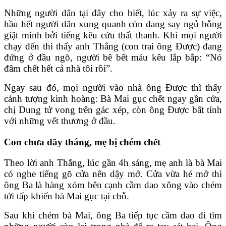
Những người dân tại đây cho biết, lúc xảy ra sự việc,
hầu hết người dân xung quanh còn đang say ngủ bỗng
giật mình bởi tiếng kêu cứu thất thanh. Khi mọi người
chạy đến thì thấy anh Thắng (con trai ông Được) đang
đứng ở đầu ngõ, người bê bết máu kêu lắp bắp: “Nó
đâm chết hết cả nhà tôi rồi”.
Ngay sau đó, mọi người vào nhà ông Được thì thấy
cảnh tượng kinh hoàng: Bà Mai gục chết ngay gần cửa,
chị Dung tử vong trên gác xép, còn ông Được bất tỉnh
với những vết thương ở đầu.
Con chưa đầy tháng, mẹ bị chém chết
Theo lời anh Thắng, lúc gần 4h sáng, mẹ anh là bà Mai
có nghe tiếng gõ cửa nên dậy mở. Cửa vừa hé mở thì
ông Ba là hàng xóm bên cạnh cầm dao xông vào chém
tới tấp khiến bà Mai gục tại chỗ.
Sau khi chém bà Mai, ông Ba tiếp tục cầm dao đi tìm