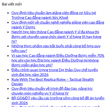
Bài viết mới
Quy định tiêu chuẩn làm giảng viên đồng cơ hữu tại
Trường Cao đẳng ngành Sức Khoẻ
Quy định mới về chuẩn nghề nghiệp giảng viên cao đẳng
ngành Y Dược
Người học liên thông Cao đẳng ngành Y sĩ đa khoa thì
được xét chuyển sang chức danh Y sĩ hạng III hay hạng
IV?
Những thực phẩm nào bắt buộc phải công bố hợp quy
hiện nay?
Vì sao học Cao đẳng ngành Điều Dưỡng được miễn 70%
học phí còn học Đại học ngành Điều Dưỡng lại không
được miễn giảm học phí?
Điều chỉnh quan trọng trong Dự thảo Quy chế tuyển
sinh đại học năm 2026
Rule With The Best Replica Rolex – Tactical Stealth
Design
Quy định tiêu chuẩn về trình độ đào tạo, năng lực
chuyên môn nghiệp vụ Y sĩ hạng IV
Bộ GD&ĐT yêu cầu các trường sớm công bố đề án tuyển
sinh 2026