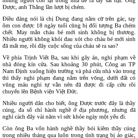
những người còn lại trong nhà để ra tay sát hại. Ông
Được, anh Thắng lần lượt bị chém.
Điều đáng nói là chị Dung đang nằm cữ trên gác, tay
ôm con được 18 ngày tuổi cũng bị đối tượng Ba chém
chết. May mắn cháu bé mới sinh không bị thương.
Nhiều người không khỏi đau xót cho cháu bé mới sinh
đã mất mẹ, rồi đây cuộc sống của cháu sẽ ra sao?
Về phía Trịnh Viết Ba, sau khi gây án, nghi phạm về
nhà đóng kín cửa. Sau khoảng 30 phút, Công an TP
Nam Định xuống hiện trường và phá cửa nhà vào trong
thì thấy nghi phạm đang nằm trên võng, dưới đất có
vũng máu nghi tự vẫn nên đã được đi cấp cứu rồi
chuyển lên Bệnh viện Việt Đức.
Nhiều người dân cho biết, ông Được trước đây là thầy
cúng, đa số chỉ hành nghề ở địa phương, nhưng đã
nghỉ cách đây vài năm vì sức khỏe ngày một yếu đi.
Còn ông Ba vốn hành nghề thầy bói kiêm thầy cúng
trong nhiều tháng qua luôn trong tình trạng bị ảo giác,