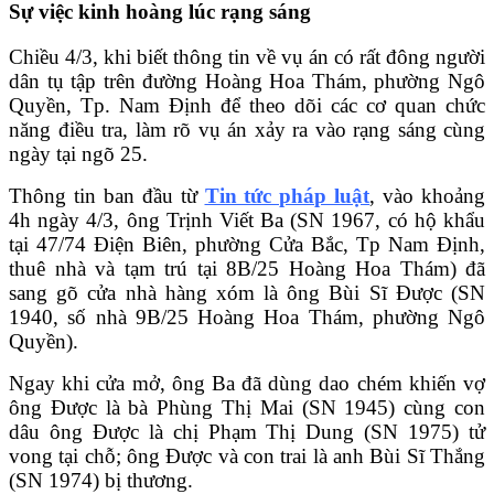
Sự việc kinh hoàng lúc rạng sáng
Chiều 4/3, khi biết thông tin về vụ án có rất đông người
dân tụ tập trên đường Hoàng Hoa Thám, phường Ngô
Quyền, Tp. Nam Định để theo dõi các cơ quan chức
năng điều tra, làm rõ vụ án xảy ra vào rạng sáng cùng
ngày tại ngõ 25.
Thông tin ban đầu từ
Tin tức pháp luật
, vào khoảng
4h ngày 4/3, ông Trịnh Viết Ba (SN 1967, có hộ khẩu
tại 47/74 Điện Biên, phường Cửa Bắc, Tp Nam Định,
thuê nhà và tạm trú tại 8B/25 Hoàng Hoa Thám) đã
sang gõ cửa nhà hàng xóm là ông Bùi Sĩ Được (SN
1940, số nhà 9B/25 Hoàng Hoa Thám, phường Ngô
Quyền).
Ngay khi cửa mở, ông Ba đã dùng dao chém khiến vợ
ông Được là bà Phùng Thị Mai (SN 1945) cùng con
dâu ông Được là chị Phạm Thị Dung (SN 1975) tử
vong tại chỗ; ông Được và con trai là anh Bùi Sĩ Thắng
(SN 1974) bị thương.