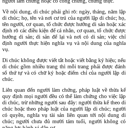
người làm chứng hoặc có công chứng, chứng thực.
Về nội dung, di chúc phải ghi rõ: ngày, tháng, năm lập
di chúc; họ, tên và nơi cư trú của người lập di chúc; họ,
tên người, cơ quan, tổ chức được hưởng di sản hoặc xác
định rõ các điều kiện để cá nhân, cơ quan, tổ chức được
hưởng di sản; di sản để lại và nơi có di sản; việc chỉ
định người thực hiện nghĩa vụ và nội dung của nghĩa
vụ.
Di chúc không được viết tắt hoặc viết bằng ký hiệu; nếu
di chúc gồm nhiều trang thì mỗi trang phải được đánh
số thứ tự và có chữ ký hoặc điểm chỉ của người lập di
chúc.
Liên quan đến người làm chứng, pháp luật về thừa kế
quy định mọi người đều có thể làm chứng cho việc lập
di chúc, trừ những người sau đây: người thừa kế theo di
chúc hoặc theo pháp luật của người lập di chúc; người
có quyền, nghĩa vụ tài sản liên quan tới nội dung di
chúc; người chưa đủ mười tám tuổi, người không có
năng lực hành vi dân sự.