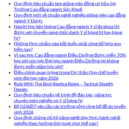
Quy định tiêu chuẩn làm giảng viên đồng cơ hữu tại
Trường Cao đẳng ngành Sức Khoẻ
Quy định mới về chuẩn nghề nghiệp giảng viên cao đẳng
ngành Y Dược
Người học liên thông Cao đẳng ngành Y sĩ đa khoa thì
được xét chuyển sang chức danh Y sĩ hạng III hay hạng
IV?
Những thực phẩm nào bắt buộc phải công bố hợp quy
hiện nay?
Vì sao học Cao đẳng ngành Điều Dưỡng được miễn 70%
học phí còn học Đại học ngành Điều Dưỡng lại không
được miễn giảm học phí?
Điều chỉnh quan trọng trong Dự thảo Quy chế tuyển
sinh đại học năm 2026
Rule With The Best Replica Rolex – Tactical Stealth
Design
Quy định tiêu chuẩn về trình độ đào tạo, năng lực
chuyên môn nghiệp vụ Y sĩ hạng IV
Bộ GD&ĐT yêu cầu các trường sớm công bố đề án tuyển
sinh 2026
Quy định chứng chỉ kỹ năng nghề dạy thực hành nghề
nghiệp theo hướng linh hoạt như thế nào?