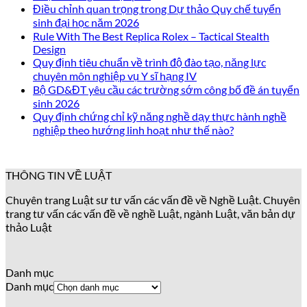
Điều chỉnh quan trọng trong Dự thảo Quy chế tuyển
sinh đại học năm 2026
Rule With The Best Replica Rolex – Tactical Stealth
Design
Quy định tiêu chuẩn về trình độ đào tạo, năng lực
chuyên môn nghiệp vụ Y sĩ hạng IV
Bộ GD&ĐT yêu cầu các trường sớm công bố đề án tuyển
sinh 2026
Quy định chứng chỉ kỹ năng nghề dạy thực hành nghề
nghiệp theo hướng linh hoạt như thế nào?
THÔNG TIN VỀ LUẬT
Chuyên trang Luật sư tư vấn các vấn đề về Nghề Luật. Chuyên
trang tư vấn các vấn đề về nghề Luật, ngành Luật, văn bản dự
thảo Luật
Danh mục
Danh mục