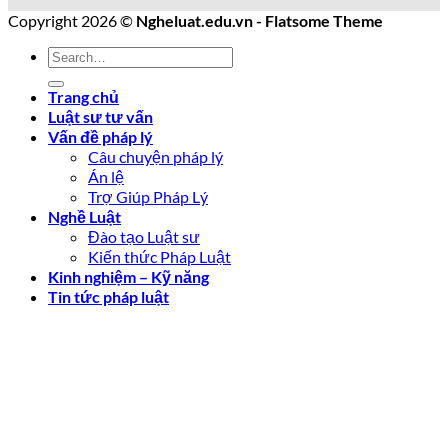
Copyright 2026 ©
Ngheluat.edu.vn - Flatsome Theme
Trang chủ
Luật sư tư vấn
Vấn đề pháp lý
Câu chuyện pháp lý
Án lệ
Trợ Giúp Pháp Lý
Nghề Luật
Đào tạo Luật sư
Kiến thức Pháp Luật
Kinh nghiệm – Kỹ năng
Tin tức pháp luật