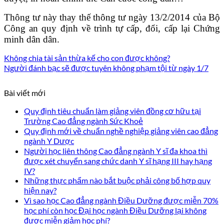
Thông tư này thay thế thông tư ngày 13/2/2014 của Bộ
Công an quy định về trình tự cấp, đổi, cấp lại Chứng
minh dân dân.
Không chia tài sản thừa kế cho con được không?
Người đánh bạc sẽ được tuyên không phạm tội từ ngày 1/7
Bài viết mới
Quy định tiêu chuẩn làm giảng viên đồng cơ hữu tại
Trường Cao đẳng ngành Sức Khoẻ
Quy định mới về chuẩn nghề nghiệp giảng viên cao đẳng
ngành Y Dược
Người học liên thông Cao đẳng ngành Y sĩ đa khoa thì
được xét chuyển sang chức danh Y sĩ hạng III hay hạng
IV?
Những thực phẩm nào bắt buộc phải công bố hợp quy
hiện nay?
Vì sao học Cao đẳng ngành Điều Dưỡng được miễn 70%
học phí còn học Đại học ngành Điều Dưỡng lại không
được miễn giảm học phí?