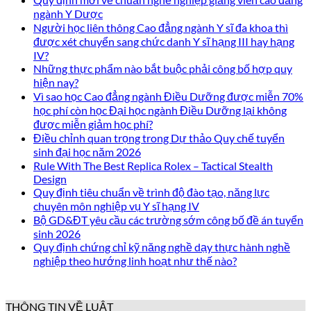
ngành Y Dược
Người học liên thông Cao đẳng ngành Y sĩ đa khoa thì
được xét chuyển sang chức danh Y sĩ hạng III hay hạng
IV?
Những thực phẩm nào bắt buộc phải công bố hợp quy
hiện nay?
Vì sao học Cao đẳng ngành Điều Dưỡng được miễn 70%
học phí còn học Đại học ngành Điều Dưỡng lại không
được miễn giảm học phí?
Điều chỉnh quan trọng trong Dự thảo Quy chế tuyển
sinh đại học năm 2026
Rule With The Best Replica Rolex – Tactical Stealth
Design
Quy định tiêu chuẩn về trình độ đào tạo, năng lực
chuyên môn nghiệp vụ Y sĩ hạng IV
Bộ GD&ĐT yêu cầu các trường sớm công bố đề án tuyển
sinh 2026
Quy định chứng chỉ kỹ năng nghề dạy thực hành nghề
nghiệp theo hướng linh hoạt như thế nào?
THÔNG TIN VỀ LUẬT