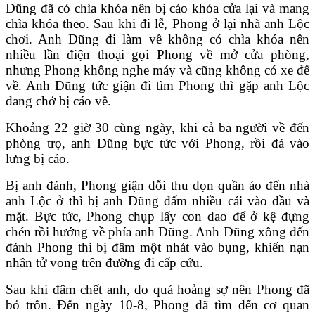
Dũng đã có chìa khóa nên bị cáo khóa cửa lại và mang
chìa khóa theo. Sau khi đi lễ, Phong ở lại nhà anh Lộc
chơi. Anh Dũng đi làm về không có chìa khóa nên
nhiều lần điện thoại gọi Phong về mở cửa phòng,
nhưng Phong không nghe máy và cũng không có xe để
về. Anh Dũng tức giận đi tìm Phong thì gặp anh Lộc
đang chở bị cáo về.
Khoảng 22 giờ 30 cùng ngày, khi cả ba người về đến
phòng trọ, anh Dũng bực tức với Phong, rồi đá vào
lưng bị cáo.
Bị anh đánh, Phong giận dỗi thu dọn quần áo đến nhà
anh Lộc ở thì bị anh Dũng đấm nhiều cái vào đầu và
mặt. Bực tức, Phong chụp lấy con dao để ở kệ đựng
chén rồi hướng về phía anh Dũng. Anh Dũng xông đến
đánh Phong thì bị đâm một nhát vào bụng, khiến nạn
nhân tử vong trên đường đi cấp cứu.
Sau khi đâm chết anh, do quá hoảng sợ nên Phong đã
bỏ trốn. Đến ngày 10-8, Phong đã tìm đến cơ quan