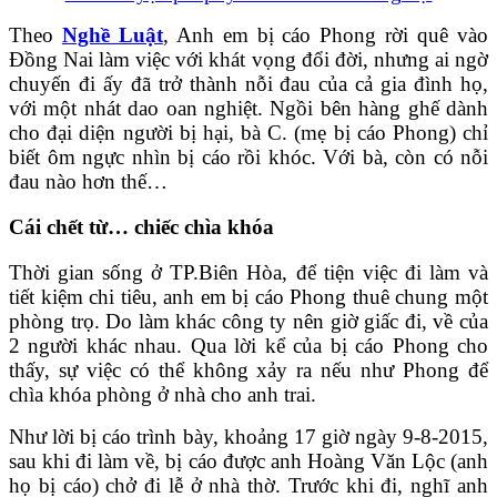
Theo
Nghề Luật
, Anh em bị cáo Phong rời quê vào
Đồng Nai làm việc với khát vọng đổi đời, nhưng ai ngờ
chuyến đi ấy đã trở thành nỗi đau của cả gia đình họ,
với một nhát dao oan nghiệt. Ngồi bên hàng ghế dành
cho đại diện người bị hại, bà C. (mẹ bị cáo Phong) chỉ
biết ôm ngực nhìn bị cáo rồi khóc. Với bà, còn có nỗi
đau nào hơn thế…
Cái chết từ… chiếc chìa khóa
Thời gian sống ở TP.Biên Hòa, để tiện việc đi làm và
tiết kiệm chi tiêu, anh em bị cáo Phong thuê chung một
phòng trọ. Do làm khác công ty nên giờ giấc đi, về của
2 người khác nhau. Qua lời kể của bị cáo Phong cho
thấy, sự việc có thể không xảy ra nếu như Phong để
chìa khóa phòng ở nhà cho anh trai.
Như lời bị cáo trình bày, khoảng 17 giờ ngày 9-8-2015,
sau khi đi làm về, bị cáo được anh Hoàng Văn Lộc (anh
họ bị cáo) chở đi lễ ở nhà thờ. Trước khi đi, nghĩ anh