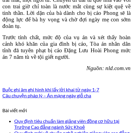
con trai giờ chỉ toàn là nước mắt cùng sự kiệt quệ về
tinh thần. Lời dặn của bà dành cho bị cáo Phong sẽ là
động lực để bà hy vọng và chờ đợi ngày mẹ con sớm
đoàn tụ.
Trước tính chất, mức độ của vụ án và xét thấy hoàn
cảnh khó khăn của gia đình bị cáo, Tòa án nhân dân
tỉnh đã tuyên phạt bị cáo Đặng Lưu Hoài Phong mức
án 7 năm tù về tội giết người.
Nguồn: nld.com.vn
Buộc ghi âm ghi hình khi lấy lời khai từ ngày 1-7
Câu chuyện pháp lý – Án mạng ngày giỗ cha
Bài viết mới
Quy định tiêu chuẩn làm giảng viên đồng cơ hữu tại
Trường Cao đẳng ngành Sức Khoẻ
Quy định mới về chuẩn nghề nghiệp giảng viên cao đẳng