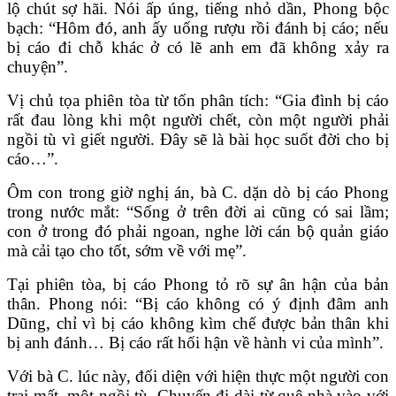
lộ chút sợ hãi. Nói ấp úng, tiếng nhỏ dần, Phong bộc
bạch: “Hôm đó, anh ấy uống rượu rồi đánh bị cáo; nếu
bị cáo đi chỗ khác ở có lẽ anh em đã không xảy ra
chuyện”.
Vị chủ tọa phiên tòa từ tốn phân tích: “Gia đình bị cáo
rất đau lòng khi một người chết, còn một người phải
ngồi tù vì giết người. Đây sẽ là bài học suốt đời cho bị
cáo…”.
Ôm con trong giờ nghị án, bà C. dặn dò bị cáo Phong
trong nước mắt: “Sống ở trên đời ai cũng có sai lầm;
con ở trong đó phải ngoan, nghe lời cán bộ quản giáo
mà cải tạo cho tốt, sớm về với mẹ”.
Tại phiên tòa, bị cáo Phong tỏ rõ sự ân hận của bản
thân. Phong nói: “Bị cáo không có ý định đâm anh
Dũng, chỉ vì bị cáo không kìm chế được bản thân khi
bị anh đánh… Bị cáo rất hối hận về hành vi của mình”.
Với bà C. lúc này, đối diện với hiện thực một người con
trai mất, một ngồi tù. Chuyến đi dài từ quê nhà vào với