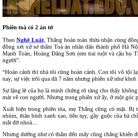
Phiên toà có 2 án tử
Theo
Nghề Luật
, Thắng hoàn toàn thừa nhận cùng đồng 
đồng xét xử sơ thẩm Toà án nhân dân thành phố Hà Nội
Mạnh Toàn, Hoàng Đăng Sơn (em trai ruột và cậu họ Th
người”.
“Hoàn cảnh thì nhà tôi cũng hoàn cảnh. Con tôi vô tội l
nay, sự việc trôi qua đã 7 năm nhưng phiên xử như khơi lạ
Sự lặng lẽ của họ là minh chứng rõ ràng cho thấy không p
mát về con người. Nhưng trong phiên xử ấy, ở một góc 
Xuất hiện trong phiên tòa, mẹ Thắng cũng có mặt. Bị t
nhúm, thân hình xanh xao, tiều tụy, gầy guộc của bà ch
mắt đỡ nhoà…
Nhưng dường như có thấm đến mấy cũng chẳng khiến đôi m