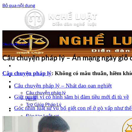
Bỏ qua nội dung
Câu chuyện pháp lý
Câu chuyện pháp lý – Án mạng ngày giỗ 
Câu chuyện pháp lý
: Không có mâu thuẫn, hiềm khí
Trang chủ
Luật sư tư vấn
Câu chuyện pháp lý – Nhát dao oan nghiệt
Vấn đề pháp lý
Câu chuyện pháp lý
Giết người vì có hình săm bị đàm tiều mới đi tù về
Án lệ
Trợ Giúp Pháp Lý
Góc nhìn luật sư vụ bố giết con rể ở gò vấp như thế
Nghề Luật
Đào tạo Luật sư
Kiến thức Pháp Luật
Kinh nghiệm – Kỹ năng