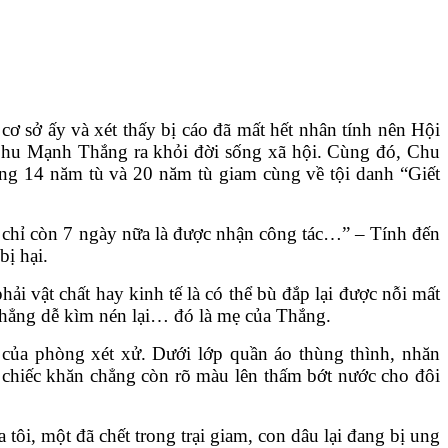
cơ sở ấy và xét thấy bị cáo đã mất hết nhân tính nên Hội
 Chu Mạnh Thắng ra khỏi đời sống xã hội. Cùng đó, Chu
ng 14 năm tù và 20 năm tù giam cùng về tội danh “Giết
hi chỉ còn 7 ngày nữa là được nhận công tác…” – Tính đến
bị hại.
ải vật chất hay kinh tế là có thể bù đắp lại được nỗi mất
chẳng dễ kìm nén lại… đó là mẹ của Thắng.
3 của phòng xét xử. Dưới lớp quần áo thùng thình, nhăn
a chiếc khăn chẳng còn rõ màu lên thấm bớt nước cho đôi
i, một đã chết trong trại giam, con dâu lại đang bị ung