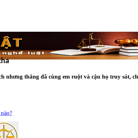
cha
ch nhưng thắng đã cùng em ruột và cậu họ truy sát, 
 nào?