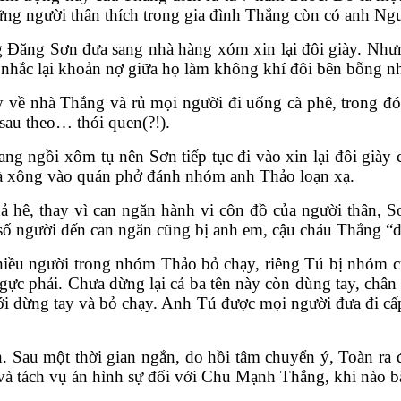
 những người thân thích trong gia đình Thắng còn có anh
 Đăng Sơn đưa sang nhà hàng xóm xin lại đôi giày. Nhưn
 nhắc lại khoản nợ giữa họ làm không khí đôi bên bỗng nh
y về nhà Thắng và rủ mọi người đi uống cà phê, trong đ
 sau theo… thói quen(?!).
ng ngồi xôm tụ nên Sơn tiếp tục đi vào xin lại đôi già
 và xông vào quán phở đánh nhóm anh Thảo loạn xạ.
 hê, thay vì can ngăn hành vi côn đồ của người thân, Sơ
ố người đến can ngăn cũng bị anh em, cậu cháu Thắng “đ
nhiều người trong nhóm Thảo bỏ chạy, riêng Tú bị nhóm 
gực phải. Chưa dừng lại cả ba tên này còn dùng tay, châ
ới dừng tay và bỏ chạy. Anh Tú được mọi người đưa đi cấ
. Sau một thời gian ngắn, do hồi tâm chuyển ý, Toàn r
a và tách vụ án hình sự đối với Chu Mạnh Thắng, khi nào bắ