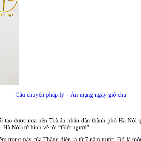
Câu chuyện pháp lý – Án mạng ngày giỗ cha
ải tạo được nữa nên Toà án nhân dân thành phố Hà Nội
à Nội) tử hình về tội “Giết người”.
iêm trọng này của Thắng diễn ra từ 7 năm trước. Đó là 