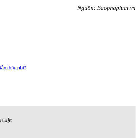
Nguồn: Baophapluat.vn
iảm học phí?
o Luật