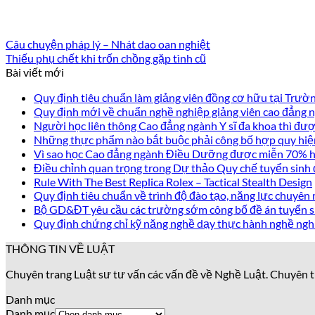
Câu chuyện pháp lý – Nhát dao oan nghiệt
Thiếu phụ chết khi trốn chồng gặp tình cũ
Bài viết mới
Quy định tiêu chuẩn làm giảng viên đồng cơ hữu tại Trư
Quy định mới về chuẩn nghề nghiệp giảng viên cao đẳng
Người học liên thông Cao đẳng ngành Y sĩ đa khoa thì được
Những thực phẩm nào bắt buộc phải công bố hợp quy hiệ
Vì sao học Cao đẳng ngành Điều Dưỡng được miễn 70% họ
Điều chỉnh quan trọng trong Dự thảo Quy chế tuyển sinh
Rule With The Best Replica Rolex – Tactical Stealth Design
Quy định tiêu chuẩn về trình độ đào tạo, năng lực chuyên 
Bộ GD&ĐT yêu cầu các trường sớm công bố đề án tuyển s
Quy định chứng chỉ kỹ năng nghề dạy thực hành nghề ngh
THÔNG TIN VỀ LUẬT
Chuyên trang Luật sư tư vấn các vấn đề về Nghề Luật. Chuyên t
Danh mục
Danh mục