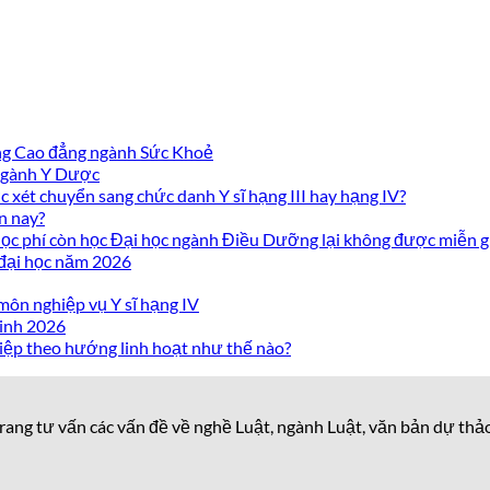
ờng Cao đẳng ngành Sức Khoẻ
 ngành Y Dược
 xét chuyển sang chức danh Y sĩ hạng III hay hạng IV?
n nay?
c phí còn học Đại học ngành Điều Dưỡng lại không được miễn g
 đại học năm 2026
môn nghiệp vụ Y sĩ hạng IV
inh 2026
iệp theo hướng linh hoạt như thế nào?
rang tư vấn các vấn đề về nghề Luật, ngành Luật, văn bản dự thả