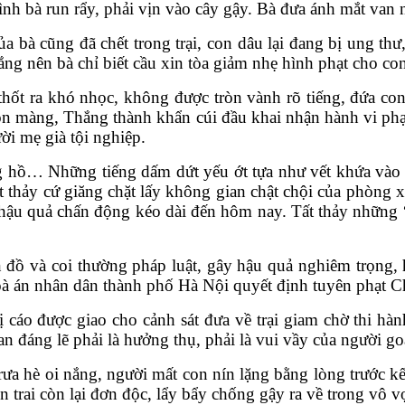
ình bà run rẩy, phải vịn vào cây gậy. Bà đưa ánh mắt van n
a bà cũng đã chết trong trại, con dâu lại đang bị ung thư
hắng nên bà chỉ biết cầu xin tòa giảm nhẹ hình phạt cho 
thốt ra khó nhọc, không được tròn vành rõ tiếng, đứa con
 muộn màng, Thắng thành khẩn cúi đầu khai nhận hành vi p
ời mẹ già tội nghiệp.
 hồ… Những tiếng dấm dứt yếu ớt tựa như vết khứa vào
hảy cứ giăng chặt lấy không gian chật chội của phòng x
 hậu quả chấn động kéo dài đến hôm nay. Tất thảy những 
 đồ và coi thường pháp luật, gây hậu quả nghiêm trọng, 
oà án nhân dân thành phố Hà Nội quyết định tuyên phạt C
 cáo được giao cho cảnh sát đưa về trại giam chờ thi hà
 đáng lẽ phải là hưởng thụ, phải là vui vầy của người go
trưa hè oi nắng, người mất con nín lặng bằng lòng trước k
n trai còn lại đơn độc, lẩy bẩy chống gậy ra về trong vô 