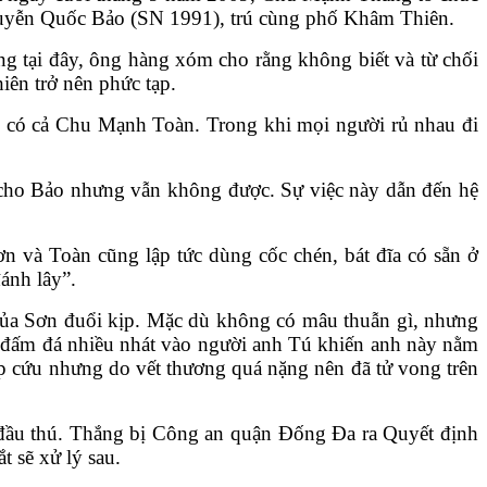
 Nguyễn Quốc Bảo (SN 1991), trú cùng phố Khâm Thiên.
g tại đây, ông hàng xóm cho rằng không biết và từ chối
iên trở nên phức tạp.
ó có cả Chu Mạnh Toàn. Trong khi mọi người rủ nhau đi
y cho Bảo nhưng vẫn không được. Sự việc này dẫn đến hệ
n và Toàn cũng lập tức dùng cốc chén, bát đĩa có sẵn ở
ánh lây”.
của Sơn đuổi kịp. Mặc dù không có mâu thuẫn gì, nhưng
n đấm đá nhiều nhát vào người anh Tú khiến anh này nằm
p cứu nhưng do vết thương quá nặng nên đã tử vong trên
a đầu thú. Thắng bị Công an quận Đống Đa ra Quyết định
t sẽ xử lý sau.