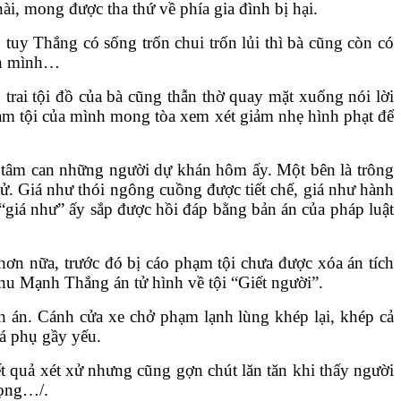
ài, mong được tha thứ về phía gia đình bị hại.
, tuy Thắng có sống trốn chui trốn lủi thì bà cũng còn có
con mình…
 trai tội đồ của bà cũng thẫn thờ quay mặt xuống nói lời
hạm tội của mình mong tòa xem xét giảm nhẹ hình phạt để
 tâm can những người dự khán hôm ấy. Một bên là trông
ử. Giá như thói ngông cuồng được tiết chế, giá như hành
“giá như” ấy sắp được hồi đáp bằng bản án của pháp luật
hơn nữa, trước đó bị cáo phạm tội chưa được xóa án tích
hu Mạnh Thắng án tử hình về tội “Giết người”.
nh án. Cánh cửa xe chở phạm lạnh lùng khép lại, khép cả
á phụ gầy yếu.
ết quả xét xử nhưng cũng gợn chút lăn tăn khi thấy người
vọng…/.