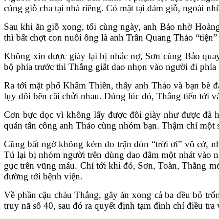
cúng giỗ cha tại nhà riêng. Có mặt tại đám giỗ, ngoài
Sau khi ăn giỗ xong, tối cùng ngày, anh Bảo nhờ Hoàng
thì bất chợt con nuôi ông là anh Trần Quang Thảo “tiện”
Không xin được giày lại bị nhắc nợ, Sơn cùng Bảo qua
bộ phía trước thì Thắng giắt dao nhọn vào người đi phía
Ra tới mặt phố Khâm Thiên, thấy anh Thảo và bạn bè đa
lụy đôi bên cãi chửi nhau. Đúng lúc đó, Thắng tiến tới
Cơn bực dọc vì không lấy được đôi giày như được đà hả
quán tấn công anh Thảo cùng nhóm bạn. Thậm chí một s
Cũng bất ngờ không kém do trận đòn “trời ơi” vô cớ, 
Tú lại bị nhóm người trên dùng dao đâm một nhát vào n
gục trên vũng máu. Chỉ tới khi đó, Sơn, Toàn, Thắng m
đường tới bệnh viện.
Về phần cậu cháu Thắng, gây án xong cả ba đều bỏ trốn
truy nã số 40, sau đó ra quyết định tạm đình chỉ điều tr