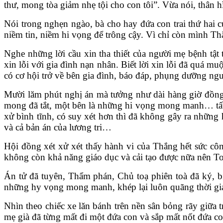
thư, mong tòa giảm nhẹ tội cho con tôi”. Vừa nói, thân h
Nói trong nghẹn ngào, bà cho hay đứa con trai thứ hai củ
niềm tin, niềm hi vọng để trông cậy. Vì chỉ còn mình T
Nghe những lời cầu xin tha thiết của người mẹ bệnh tật 
xin lỗi với gia đình nạn nhân. Biết lời xin lỗi đã quá
có cơ hội trở về bên gia đình, báo đáp, phụng dưỡng ngư
Mười lăm phút nghị án mà tưởng như dài hàng giờ đồng
mong đã tắt, một bên là những hi vọng mong manh… tất t
xử bình tĩnh, có suy xét hơn thì đã không gây ra những
và cả bản án của lương tri…
Hội đồng xét xử xét thấy hành vi của Thắng hết sức côn
không còn khả năng giáo dục và cải tạo được nữa nên T
Án tử đã tuyên, Thẩm phán, Chủ toạ phiên toà đã ký, bị
những hy vọng mong manh, khép lại luôn quãng thời gian
Nhìn theo chiếc xe lăn bánh trên nền sân bỏng rãy giữa 
mẹ già đã từng mất đi một đứa con và sắp mất nốt đứa co