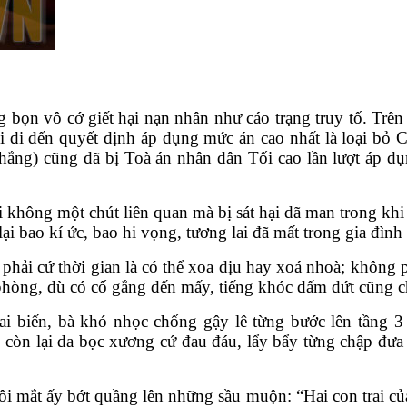
bọn vô cớ giết hại nạn nhân như cáo trạng truy tố. Trên 
 đi đến quyết định áp dụng mức án cao nhất là loại bỏ
ắng) cũng đã bị Toà án nhân dân Tối cao lần lượt áp dụ
ại không một chút liên quan mà bị sát hại dã man trong k
i bao kí ức, bao hi vọng, tương lai đã mất trong gia đình 
hải cứ thời gian là có thể xoa dịu hay xoá nhoà; không ph
phòng, dù có cố gắng đến mấy, tiếng khóc dấm dứt cũng 
ai biến, bà khó nhọc chống gậy lê từng bước lên tầng 
ỉ còn lại da bọc xương cứ đau đáu, lẩy bẩy từng chập đư
ắt ấy bớt quầng lên những sầu muộn: “Hai con trai của tô