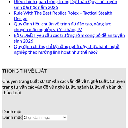
Điều chỉnh quan trọng trong Dự thảo Quy chế tuyển
sinh đại học năm 2026
Rule With The Best Replica Rolex – Tactical Stealth
Design
Quy định tiêu chuẩn về trình độ đào tạo, năng lực
chuyên môn nghiệp vụ Y sĩ hạng IV
Bộ GD&ĐT yêu cầu các trường sớm công bố đề án tuyển
sinh 2026
Quy định chứng chỉ kỹ năng nghề dạy thực hành nghề
nghiệp theo hướng linh hoạt như thế nào?
THÔNG TIN VỀ LUẬT
Chuyên trang Luật sư tư vấn các vấn đề về Nghề Luật. Chuyên
trang tư vấn các vấn đề về nghề Luật, ngành Luật, văn bản dự
thảo Luật
Danh mục
Danh mục