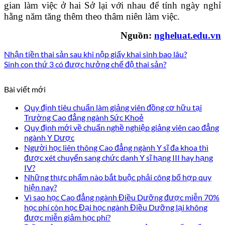
gian làm việc ở hai Sở lại với nhau để tính ngày nghỉ
hằng năm tăng thêm theo thâm niên làm việc.
Nguồn:
ngheluat.edu.vn
Nhận tiền thai sản sau khi nộp giấy khai sinh bao lâu?
Sinh con thứ 3 có được hưởng chế độ thai sản?
Bài viết mới
Quy định tiêu chuẩn làm giảng viên đồng cơ hữu tại
Trường Cao đẳng ngành Sức Khoẻ
Quy định mới về chuẩn nghề nghiệp giảng viên cao đẳng
ngành Y Dược
Người học liên thông Cao đẳng ngành Y sĩ đa khoa thì
được xét chuyển sang chức danh Y sĩ hạng III hay hạng
IV?
Những thực phẩm nào bắt buộc phải công bố hợp quy
hiện nay?
Vì sao học Cao đẳng ngành Điều Dưỡng được miễn 70%
học phí còn học Đại học ngành Điều Dưỡng lại không
được miễn giảm học phí?