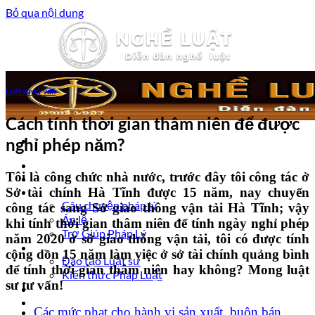
Bỏ qua nội dung
Luật sư tư vấn
Cách tính thời gian thâm niên để được
nghỉ phép năm?
Trang chủ
Tôi là công chức nhà nước, trước đây tôi công tác ở
Luật sư tư vấn
Sở tài chính Hà Tĩnh được 15 năm, nay chuyển
Vấn đề pháp lý
Câu chuyện pháp lý
công tác sang Sở giao thông vận tải Hà Tĩnh; vậy
Án lệ
khi tính thời gian thâm niên để tính ngày nghỉ phép
Trợ Giúp Pháp Lý
năm 2020 ở sở giao thông vận tải, tôi có được tính
Nghề Luật
cộng dồn 15 năm làm việc ở sở tài chính quảng bình
Đào tạo Luật sư
để tính thời gian thâm niên hay không? Mong luật
Kiến thức Pháp Luật
sư tư vấn!
Kinh nghiệm – Kỹ năng
Tin tức pháp luật
Các mức phạt cho hành vi sản xuất, buôn bán