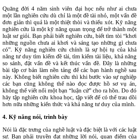
Quãng đời 4 năm sinh viên đại học nếu như ai chưa
một lần nghiên cứu dù chỉ là một đề tài nhỏ, một vấn đề
đơn giản thì quả là một thiệt thòi và thiếu xót. Kỹ năng
nghiên cứu là một kỹ năng quan trọng để trở thành một
luật sư giỏi. Bạn phải biết nghiên cứu, biết tìm tòi “khơi
những nguồn chưa ai khơi và sáng tạo những gì chưa
có”. Kỹ năng nghiên cứu chính là sự hội tụ của khả
năng tư duy tìm kiếm đề tài, tìm kiếm tài liệu, khả năng
so sánh, đặt vấn đề và kết thúc vấn đề. Đây là những
bài tập cơ bản làm nền tảng để các bạn hành nghề sau
này. Không biết nghiên cứu thì khi bước vào sự nghiệp
các bạn cũng không thể nào đọc được hồ sơ vụ án,
không thể viết nổi một bạn “luận cứ” cho ra hồn. Do đó
hãy tập nghiên cứu khoa học, tập viết để có thể trau dồi
hơn nữa những kiến thức và khả năng tư duy của mình.
4. Kỹ năng nói, trình bày
Nói là đặc trưng của nghề luật và đặc biệt là với các luật
sư. Bạn phải truyền đạt những lời nói, quan điểm của