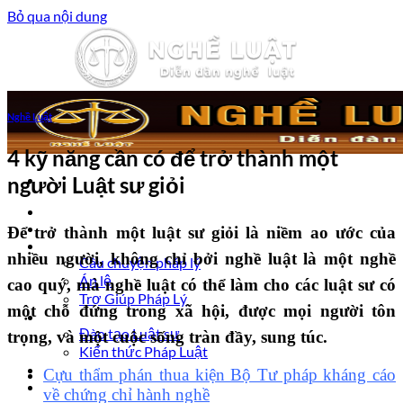
Bỏ qua nội dung
Nghề Luật
4 kỹ năng cần có để trở thành một
người Luật sư giỏi
Trang chủ
Luật sư tư vấn
Để trở thành một luật sư giỏi là niềm ao ước của
Vấn đề pháp lý
nhiều người, không chỉ bởi nghề luật là một nghề
Câu chuyện pháp lý
Án lệ
cao quý, mà nghề luật có thể làm cho các luật sư có
Trợ Giúp Pháp Lý
một chỗ đứng trong xã hội, được mọi người tôn
Nghề Luật
Đào tạo Luật sư
trọng, và một cuộc sống tràn đầy, sung túc.
Kiến thức Pháp Luật
Kinh nghiệm – Kỹ năng
Cựu thẩm phán thua kiện Bộ Tư pháp kháng cáo
Tin tức pháp luật
về chứng chỉ hành nghề