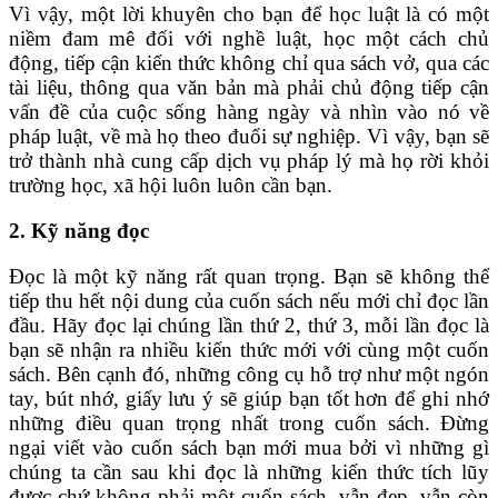
Vì vậy, một lời khuyên cho bạn để học luật là có một
niềm đam mê đối với nghề luật, học một cách chủ
động, tiếp cận kiến ​​thức không chỉ qua sách vở, qua các
tài liệu, thông qua văn bản mà phải chủ động tiếp cận
vấn đề của cuộc sống hàng ngày và nhìn vào nó về
pháp luật, về mà họ theo đuổi sự nghiệp. Vì vậy, bạn sẽ
trở thành nhà cung cấp dịch vụ pháp lý mà họ rời khỏi
trường học, xã hội luôn luôn cần bạn.
2. Kỹ năng đọc
Đọc là một kỹ năng rất quan trọng. Bạn sẽ không thể
tiếp thu hết nội dung của cuốn sách nếu mới chỉ đọc lần
đầu. Hãy đọc lại chúng lần thứ 2, thứ 3, mỗi lần đọc là
bạn sẽ nhận ra nhiều kiến thức mới với cùng một cuốn
sách. Bên cạnh đó, những công cụ hỗ trợ như một ngón
tay, bút nhớ, giấy lưu ý sẽ giúp bạn tốt hơn để ghi nhớ
những điều quan trọng nhất trong cuốn sách. Đừng
ngại viết vào cuốn sách bạn mới mua bởi vì những gì
chúng ta cần sau khi đọc là những kiến ​​thức tích lũy
được chứ không phải một cuốn sách, vẫn đẹp, vẫn còn