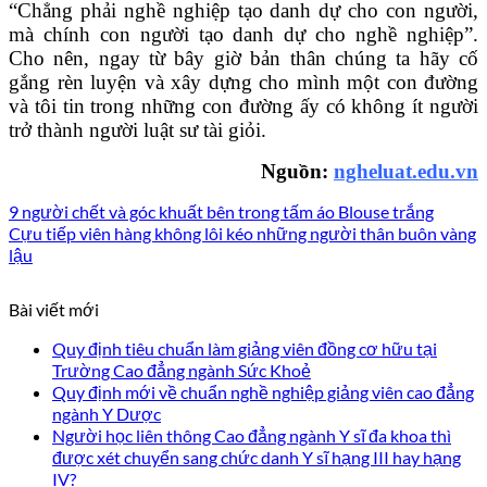
“Chẳng phải nghề nghiệp tạo danh dự cho con người,
mà chính con người tạo danh dự cho nghề nghiệp”.
Cho nên, ngay từ bây giờ bản thân chúng ta hãy cố
gắng rèn luyện và xây dựng cho mình một con đường
và tôi tin trong những con đường ấy có không ít người
trở thành người luật sư tài giỏi.
Nguồn:
ngheluat.edu.vn
9 người chết và góc khuất bên trong tấm áo Blouse trắng
Cựu tiếp viên hàng không lôi kéo những người thân buôn vàng
lậu
Bài viết mới
Quy định tiêu chuẩn làm giảng viên đồng cơ hữu tại
Trường Cao đẳng ngành Sức Khoẻ
Quy định mới về chuẩn nghề nghiệp giảng viên cao đẳng
ngành Y Dược
Người học liên thông Cao đẳng ngành Y sĩ đa khoa thì
được xét chuyển sang chức danh Y sĩ hạng III hay hạng
IV?