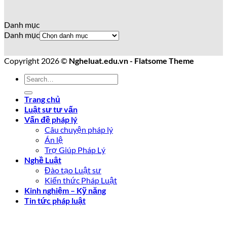
Danh mục
Danh mục
Copyright 2026 ©
Ngheluat.edu.vn - Flatsome Theme
Trang chủ
Luật sư tư vấn
Vấn đề pháp lý
Câu chuyện pháp lý
Án lệ
Trợ Giúp Pháp Lý
Nghề Luật
Đào tạo Luật sư
Kiến thức Pháp Luật
Kinh nghiệm – Kỹ năng
Tin tức pháp luật