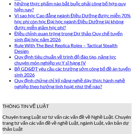
Những thực phẩm nào bắt buộc phải công bố hợp quy
hiện nay?
Vì sao học Cao đẳng ngành Điều Dưỡng được miễn 70%
học phí còn học Đại học ngành Điều Dưỡng lại không
được miễn giảm học phí?
Điều chỉnh quan trọng trong Dự thảo Quy chế tuyển
sinh đại học năm 2026
Rule With The Best Replica Rolex – Tactical Stealth
Design
Quy định tiêu chuẩn về trình độ đào tạo, năng lực
chuyên môn nghiệp vụ Y sĩ hạng IV
Bộ GD&ĐT yêu cầu các trường sớm công bố đề án tuyển
sinh 2026
Quy định chứng chỉ kỹ năng nghề dạy thực hành nghề
nghiệp theo hướng linh hoạt như thế nào?
THÔNG TIN VỀ LUẬT
Chuyên trang Luật sư tư vấn các vấn đề về Nghề Luật. Chuyên
trang tư vấn các vấn đề về nghề Luật, ngành Luật, văn bản dự
thảo Luật