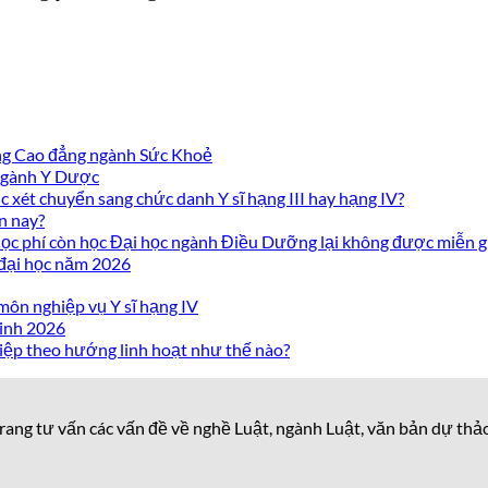
ờng Cao đẳng ngành Sức Khoẻ
 ngành Y Dược
 xét chuyển sang chức danh Y sĩ hạng III hay hạng IV?
n nay?
c phí còn học Đại học ngành Điều Dưỡng lại không được miễn g
 đại học năm 2026
môn nghiệp vụ Y sĩ hạng IV
inh 2026
iệp theo hướng linh hoạt như thế nào?
rang tư vấn các vấn đề về nghề Luật, ngành Luật, văn bản dự thả