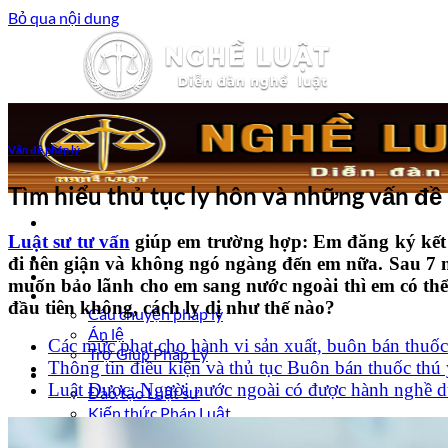
Bỏ qua nội dung
Vấn đề pháp lý
Tìm hiểu thủ tục ly hôn và những vấn đề 
Luật sư tư vấn
giúp em trường hợp: Em đăng ký kết
Trang chủ
đi nên giận và không ngó ngàng đến em nữa. Sau 7 n
Luật sư tư vấn
muốn bảo lãnh cho em sang nước ngoài thì em có th
Vấn đề pháp lý
đầu tiên không, cách ly dị như thế nào?
Câu chuyện pháp lý
Án lệ
Các mức phạt cho hành vi sản xuất, buôn bán thuốc
Trợ Giúp Pháp Lý
Thông tin điều kiện và thủ tục Buôn bán thuốc thú 
Nghề Luật
Luật Dược: Người nước ngoài có được hành nghề d
Đào tạo Luật sư
Kiến thức Pháp Luật
Kinh nghiệm – Kỹ năng