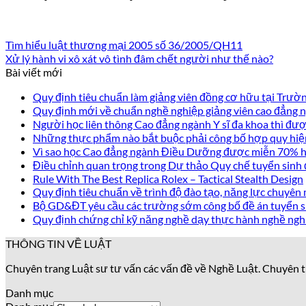
Tìm hiểu luật thương mại 2005 số 36/2005/QH11
Xử lý hành vi xô xát vô tình đâm chết người như thế nào?
Bài viết mới
Quy định tiêu chuẩn làm giảng viên đồng cơ hữu tại Trư
Quy định mới về chuẩn nghề nghiệp giảng viên cao đẳng
Người học liên thông Cao đẳng ngành Y sĩ đa khoa thì được
Những thực phẩm nào bắt buộc phải công bố hợp quy hiệ
Vì sao học Cao đẳng ngành Điều Dưỡng được miễn 70% họ
Điều chỉnh quan trọng trong Dự thảo Quy chế tuyển sinh
Rule With The Best Replica Rolex – Tactical Stealth Design
Quy định tiêu chuẩn về trình độ đào tạo, năng lực chuyên 
Bộ GD&ĐT yêu cầu các trường sớm công bố đề án tuyển s
Quy định chứng chỉ kỹ năng nghề dạy thực hành nghề ngh
THÔNG TIN VỀ LUẬT
Chuyên trang Luật sư tư vấn các vấn đề về Nghề Luật. Chuyên t
Danh mục