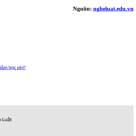
Nguồn:
ngheluat.edu.vn
iảm học phí?
o Luật