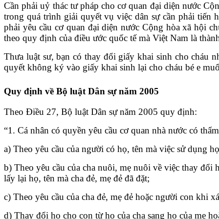
Cần phải uỷ thác tư pháp cho cơ quan đại diện nước Cộ
trong quá trình giải quyết vụ việc dân sự cần phải tiế
phải yêu cầu cơ quan đại diện nước Cộng hòa xã hội ch
theo quy định của điều ước quốc tế mà Việt Nam là thành 
Thưa luật sư, bạn có thay đổi giấy khai sinh cho cháu 
quyết không ký vào giấy khai sinh lại cho cháu bé e muố
Quy định về Bộ luật Dân sự năm 2005
Theo Điều 27, Bộ luật Dân sự năm 2005 quy định:
“1. Cá nhân có quyền yêu cầu cơ quan nhà nước có thẩm 
a) Theo yêu cầu của người có họ, tên mà việc sử dụng họ
b) Theo yêu cầu của cha nuôi, mẹ nuôi về việc thay đổi 
lấy lại họ, tên mà cha đẻ, mẹ đẻ đã đặt;
c) Theo yêu cầu của cha đẻ, mẹ đẻ hoặc người con khi xá
d) Thay đổi họ cho con từ họ của cha sang họ của mẹ hoặ