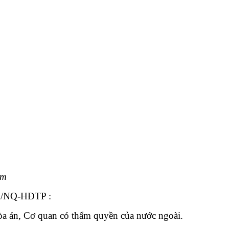
am
012/NQ-HĐTP :
òa án, Cơ quan có thẩm quyền của nước ngoài.