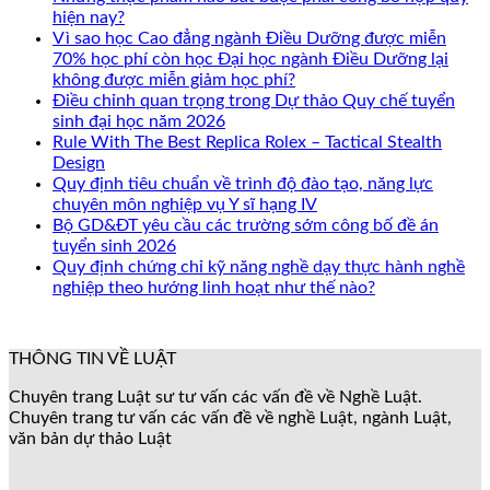
hiện nay?
Vì sao học Cao đẳng ngành Điều Dưỡng được miễn
70% học phí còn học Đại học ngành Điều Dưỡng lại
không được miễn giảm học phí?
Điều chỉnh quan trọng trong Dự thảo Quy chế tuyển
sinh đại học năm 2026
Rule With The Best Replica Rolex – Tactical Stealth
Design
Quy định tiêu chuẩn về trình độ đào tạo, năng lực
chuyên môn nghiệp vụ Y sĩ hạng IV
Bộ GD&ĐT yêu cầu các trường sớm công bố đề án
tuyển sinh 2026
Quy định chứng chỉ kỹ năng nghề dạy thực hành nghề
nghiệp theo hướng linh hoạt như thế nào?
THÔNG TIN VỀ LUẬT
Chuyên trang Luật sư tư vấn các vấn đề về Nghề Luật.
Chuyên trang tư vấn các vấn đề về nghề Luật, ngành Luật,
văn bản dự thảo Luật