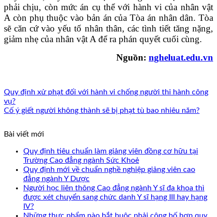
phải chịu, còn mức án cụ thể với hành vi của nhân vật
A còn phụ thuộc vào bản án của Tòa án nhân dân. Tòa
sẽ căn cứ vào yếu tố nhân thân, các tình tiết tăng nặng,
giảm nhẹ của nhân vật A để ra phán quyết cuối cùng.
Nguồn:
ngheluat.edu.vn
Quy định xử phạt đối với hành vi chống người thi hành công
vụ?
Cố ý giết người không thành sẽ bị phạt tù bao nhiêu năm?
Bài viết mới
Quy định tiêu chuẩn làm giảng viên đồng cơ hữu tại
Trường Cao đẳng ngành Sức Khoẻ
Quy định mới về chuẩn nghề nghiệp giảng viên cao
đẳng ngành Y Dược
Người học liên thông Cao đẳng ngành Y sĩ đa khoa thì
được xét chuyển sang chức danh Y sĩ hạng III hay hạng
IV?
Những thực phẩm nào bắt buộc phải công bố hợp quy