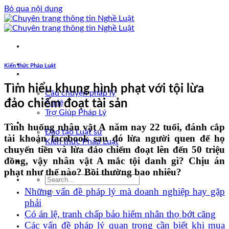
Bỏ qua nội dung
Trang chủ
Kiến thức Pháp Luật
Luật sư tư vấn
Vấn đề pháp lý
Tìm hiểu khung hình phạt với tội lừa
Câu chuyện pháp lý
đảo chiếm đoạt tài sản
Án lệ
Trợ Giúp Pháp Lý
Nghề Luật
Tình huống nhân vật A năm nay 22 tuổi, đánh cắp
Đào tạo Luật sư
tài khoản facebook sau đó lừa người quen để họ
Kiến thức Pháp Luật
chuyển tiền và lừa đảo chiếm đoạt lên đến 50 triệu
Kinh nghiệm – Kỹ năng
đồng, vậy nhân vật A mắc tội danh gì? Chịu án
Tin tức pháp luật
phạt như thế nào? Bồi thường bao nhiêu?
Những vấn đề pháp lý mà doanh nghiệp hay gặp
phải
Có án lệ, tranh chấp bảo hiểm nhân thọ bớt căng
Các vấn đề pháp lý quan trọng cần biết khi mua