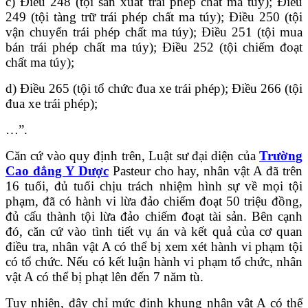
c) Điều 248 (tội sản xuất trái phép chất ma túy); Điều
249 (tội tàng trữ trái phép chất ma túy); Điều 250 (tội
vận chuyển trái phép chất ma túy); Điều 251 (tội mua
bán trái phép chất ma túy); Điều 252 (tội chiếm đoạt
chất ma túy);
d) Điều 265 (tội tổ chức đua xe trái phép); Điều 266 (tội
đua xe trái phép);
…”.
Căn cứ vào quy định trên, Luật sư đại diện của
Trường
Cao đẳng Y Dược
Pasteur cho hay, nhân vật A đã trên
16 tuổi, đủ tuổi chịu trách nhiệm hình sự về mọi tội
phạm, đã có hành vi lừa đảo chiếm đoạt 50 triệu đồng,
đủ cấu thành tội lừa đảo chiếm đoạt tài sản. Bên cạnh
đó, căn cứ vào tình tiết vụ án và kết quả của cơ quan
điều tra, nhân vật A có thể bị xem xét hành vi phạm tội
có tổ chức. Nếu có kết luận hành vi phạm tổ chức, nhân
vật A có thể bị phạt lên đến 7 năm tù.
Tuy nhiên, đây chỉ mức định khung nhân vật A có thể