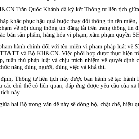
N Trần Quốc Khánh đã ký kết Thông tư liên tịch giữa
háp khắc phục hậu quả buộc thay đổi thông tin tên miền, 
phạm về nội dung thông tin đăng tải trên trang thông tin đ
chào bán sản phẩm, hàng hóa vi phạm, xâm phạm quyền S
phạm hành chính đối với tên miền vi phạm pháp luật về SH
 TT&TT và Bộ KH&CN. Việc phối hợp được thực hiện trên 
, tuân thủ pháp luật và chịu trách nhiệm về quyết định
chức năng đúng người, đúng việc và khả thi.
 Thông tư liên tịch này được ban hành sẽ tạo hành la
 các chủ thể có liên quan, đáp ứng được yêu cầu của xã 
tịch này.
ữa hai Bộ trong vấn đề này sẽ đồng bộ, chặt chẽ, hiệu qu