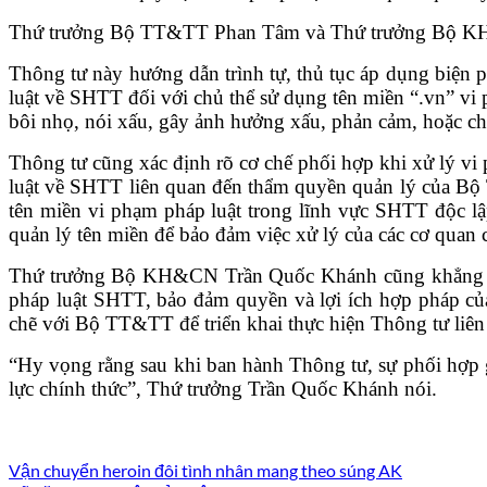
Thứ trưởng Bộ TT&TT Phan Tâm và Thứ trưởng Bộ KH&C
Thông tư này hướng dẫn trình tự, thủ tục áp dụng biện p
luật về SHTT đối với chủ thể sử dụng tên miền “.vn” vi 
bôi nhọ, nói xấu, gây ảnh hưởng xấu, phản cảm, hoặc 
Thông tư cũng xác định rõ cơ chế phối hợp khi xử lý vi 
luật về SHTT liên quan đến thẩm quyền quản lý của Bộ
tên miền vi phạm pháp luật trong lĩnh vực SHTT độc lập
quản lý tên miền để bảo đảm việc xử lý của các cơ quan 
Thứ trưởng Bộ KH&CN Trần Quốc Khánh cũng khẳng định,
pháp luật SHTT, bảo đảm quyền và lợi ích hợp pháp của
chẽ với Bộ TT&TT để triển khai thực hiện Thông tư liên 
“Hy vọng rằng sau khi ban hành Thông tư, sự phối hợp gi
lực chính thức”, Thứ trưởng Trần Quốc Khánh nói.
Vận chuyển heroin đôi tình nhân mang theo súng AK