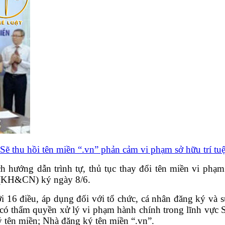
Sẽ thu hồi tên miền “.vn” phản cảm vi phạm sở hữu trí tu
h hướng dẫn trình tự, thủ tục thay đổi tên miền vi phạ
 (KH&CN) ký ngày 8/6.
i 16 điều, áp dụng đối với tổ chức, cá nhân đăng ký và s
n có thẩm quyền xử lý vi phạm hành chính trong lĩnh vự
 tên miền; Nhà đăng ký tên miền “.vn”.