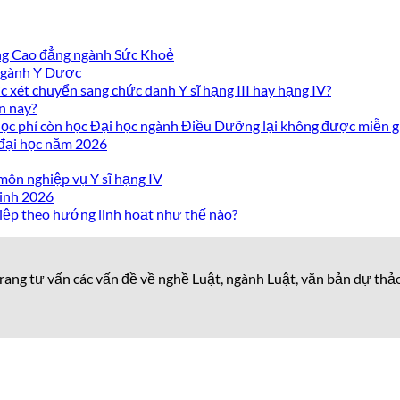
ờng Cao đẳng ngành Sức Khoẻ
 ngành Y Dược
 xét chuyển sang chức danh Y sĩ hạng III hay hạng IV?
n nay?
c phí còn học Đại học ngành Điều Dưỡng lại không được miễn g
 đại học năm 2026
môn nghiệp vụ Y sĩ hạng IV
inh 2026
iệp theo hướng linh hoạt như thế nào?
rang tư vấn các vấn đề về nghề Luật, ngành Luật, văn bản dự thả