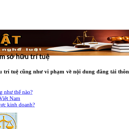
ạm sở hữu trí tuệ
trí tuệ cũng như vi phạm về nội dung đăng tải thông 
g như thế nào?
 Việt Nam
vực kinh doanh?