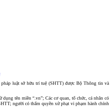
ệ
m pháp luật sở hữu trí tuệ (SHTT) được Bộ Thông tin và
ử dụng tên miền “.vn”; Các cơ quan, tổ chức, cá nhân có
c SHTT; người có thẩm quyền xử phạt vi phạm hành chính