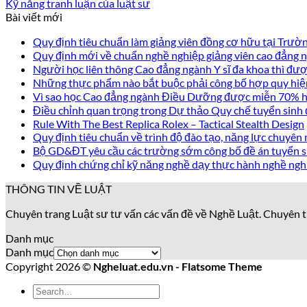
Kỹ năng tranh luận của luật sư
Bài viết mới
Quy định tiêu chuẩn làm giảng viên đồng cơ hữu tại Trư
Quy định mới về chuẩn nghề nghiệp giảng viên cao đẳng
Người học liên thông Cao đẳng ngành Y sĩ đa khoa thì được
Những thực phẩm nào bắt buộc phải công bố hợp quy hiệ
Vì sao học Cao đẳng ngành Điều Dưỡng được miễn 70% họ
Điều chỉnh quan trọng trong Dự thảo Quy chế tuyển sinh
Rule With The Best Replica Rolex – Tactical Stealth Design
Quy định tiêu chuẩn về trình độ đào tạo, năng lực chuyên 
Bộ GD&ĐT yêu cầu các trường sớm công bố đề án tuyển s
Quy định chứng chỉ kỹ năng nghề dạy thực hành nghề ngh
THÔNG TIN VỀ LUẬT
Chuyên trang Luật sư tư vấn các vấn đề về Nghề Luật. Chuyên t
Danh mục
Danh mục
Copyright 2026 ©
Ngheluat.edu.vn - Flatsome Theme