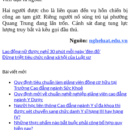
Hai người được cho là liên quan đến vụ hỗn chiến bị
công an tạm giữ. Riêng người nổ súng trú tại phường
Quang Trung đang lẩn trốn. Cảnh sát đang tung lực
lượng truy bắt và kêu gọi đầu thú.
Nguồn:
ngheluat.edu.vn
Lao động nữ được nghỉ 30 phút mỗi ngày ‘đèn đỏ’
Đừng triệt tiêu chức năng xã hội của Luật sư
Bài viết mới
Quy định tiêu chuẩn làm giảng viên đồng cơ hữu tại
Trường Cao đẳng ngành Sức Khoẻ
Quy định mới về chuẩn nghề nghiệp giảng viên cao đẳng
ngành Y Dược
Người học liên thông Cao đẳng ngành Y sĩ đa khoa thì
được xét chuyển sang chức danh Y sĩ hạng III hay hạng
IV?
Những thực phẩm nào bắt buộc phải công bố hợp quy
hiện nay?