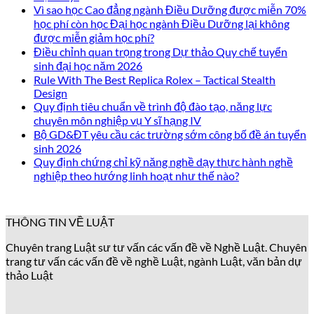
Vì sao học Cao đẳng ngành Điều Dưỡng được miễn 70%
học phí còn học Đại học ngành Điều Dưỡng lại không
được miễn giảm học phí?
Điều chỉnh quan trọng trong Dự thảo Quy chế tuyển
sinh đại học năm 2026
Rule With The Best Replica Rolex – Tactical Stealth
Design
Quy định tiêu chuẩn về trình độ đào tạo, năng lực
chuyên môn nghiệp vụ Y sĩ hạng IV
Bộ GD&ĐT yêu cầu các trường sớm công bố đề án tuyển
sinh 2026
Quy định chứng chỉ kỹ năng nghề dạy thực hành nghề
nghiệp theo hướng linh hoạt như thế nào?
THÔNG TIN VỀ LUẬT
Chuyên trang Luật sư tư vấn các vấn đề về Nghề Luật. Chuyên
trang tư vấn các vấn đề về nghề Luật, ngành Luật, văn bản dự
thảo Luật