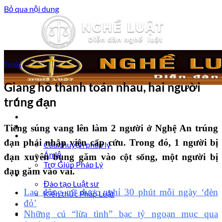
Bỏ qua nội dung
Tin tức
Giang hồ thanh toán nhau, hai người
trúng đạn
Trang chủ
Luật sư tư vấn
Tiếng súng vang lên làm 2 người ở Nghệ An trúng
Vấn đề pháp lý
đạn phải nhập viện cấp cứu. Trong đó, 1 người bị
Câu chuyện pháp lý
Án lệ
đạn xuyên bụng găm vào cột sống, một người bị
Trợ Giúp Pháp Lý
đạn găm vào vai.
Nghề Luật
Đào tạo Luật sư
Lao động nữ được nghỉ 30 phút mỗi ngày ‘đèn
Kiến thức Pháp Luật
đỏ’
Kinh nghiệm – Kỹ năng
Tin tức pháp luật
Những cú “lừa tình” bạc tỷ ngoạn mục qua