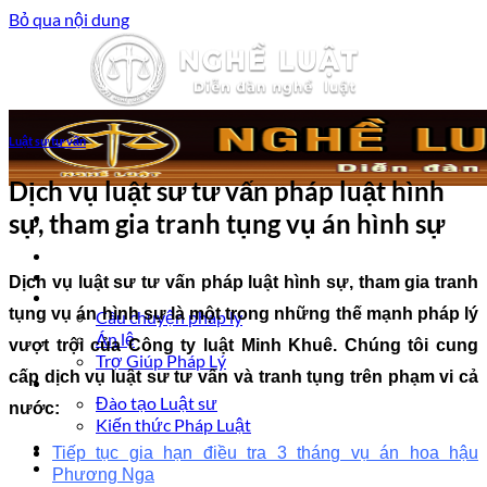
Bỏ qua nội dung
Luật sư tư vấn
Dịch vụ luật sư tư vấn pháp luật hình
sự, tham gia tranh tụng vụ án hình sự
Trang chủ
Luật sư tư vấn
Dịch vụ luật sư tư vấn pháp luật hình sự, tham gia tranh
Vấn đề pháp lý
tụng vụ án hình sự là một trong những thế mạnh pháp lý
Câu chuyện pháp lý
Án lệ
vượt trội của Công ty luật Minh Khuê. Chúng tôi cung
Trợ Giúp Pháp Lý
cấp dịch vụ luật sư tư vấn và tranh tụng trên phạm vi cả
Nghề Luật
Đào tạo Luật sư
nước:
Kiến thức Pháp Luật
Kinh nghiệm – Kỹ năng
Tiếp tục gia hạn điều tra 3 tháng vụ án hoa hậu
Tin tức pháp luật
Phương Nga