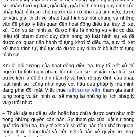
sư nhằm hướng dẫn, giải đáp, giải thích những quy định của
pháp luật hình sự cho người dân có nhu cầu tìm hiểu, được
tư vấn, giải thích về pháp luật hình sự nói chung và những
vấn đề pháp lý liên quan đến hoạt động điều tra, truy tố, xét
xử. Còn vụ án hình sự được hiểu là những vụ việc có dấu
hiệu tội phạm được quy định trong bộ luật hình sự và đã
được cơ quan tiến hành tố tụng khởi tố điều tra, truy tố, xét
xử theo trình tự, thủ tục đã được quy định ở bộ luật tố tụng
hình sự.
Khi là đối tượng của hoạt động điều tra, truy tố, xét xử thì
người bị tình nghi phạm tội rất cần sự tư vấn của luật sư
trước tiên là để ổn định tâm lý và hiểu rõ quy định của pháp
luật hình sự, cũng như nguy cơ, hậu quả pháp lý mà mình
đang phải đối mặt. Việc thuê
luật sư tư vấn
, tham gia tranh
tụng trong vụ án hình sự sẽ mang lại những lợi ích pháp lý
vượt trội như:
– Thuê luật sư để tư vấn hoặc bào chữa được xem như một
trong những quyền căn bản. Sự tham gia của luật sư trong
quá trìn điều tra, truy tố xét xử sẽ đảm bảo tính khách quan,
trung thực, đúng luật và trên hết là bảo vệ quyền lợi hợp