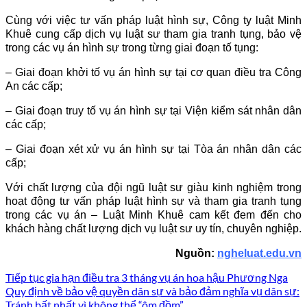
Cùng với việc tư vấn pháp luật hình sự, Công ty luật Minh
Khuê cung cấp dịch vụ luật sư tham gia tranh tụng, bảo vệ
trong các vụ án hình sự trong từng giai đoạn tố tụng:
– Giai đoạn khởi tố vụ án hình sự tại cơ quan điều tra Công
An các cấp;
– Giai đoạn truy tố vụ án hình sự tại Viện kiểm sát nhân dân
các cấp;
– Giai đoạn xét xử vụ án hình sự tại Tòa án nhân dân các
cấp;
Với chất lượng của đội ngũ luật sư giàu kinh nghiệm trong
hoạt động tư vấn pháp luật hình sự và tham gia tranh tụng
trong các vụ án – Luật Minh Khuê cam kết đem đến cho
khách hàng chất lượng dịch vụ luật sư uy tín, chuyên nghiệp.
Nguồn:
ngheluat.edu.vn
Tiếp tục gia hạn điều tra 3 tháng vụ án hoa hậu Phương Nga
Quy định về bảo vệ quyền dân sự và bảo đảm nghĩa vụ dân sự:
Tránh bất nhất vì không thể “ôm đồm”