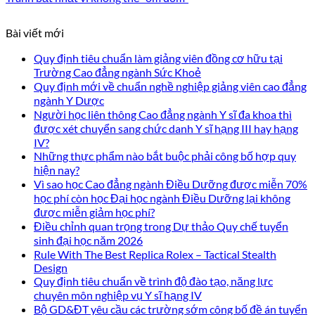
Bài viết mới
Quy định tiêu chuẩn làm giảng viên đồng cơ hữu tại
Trường Cao đẳng ngành Sức Khoẻ
Quy định mới về chuẩn nghề nghiệp giảng viên cao đẳng
ngành Y Dược
Người học liên thông Cao đẳng ngành Y sĩ đa khoa thì
được xét chuyển sang chức danh Y sĩ hạng III hay hạng
IV?
Những thực phẩm nào bắt buộc phải công bố hợp quy
hiện nay?
Vì sao học Cao đẳng ngành Điều Dưỡng được miễn 70%
học phí còn học Đại học ngành Điều Dưỡng lại không
được miễn giảm học phí?
Điều chỉnh quan trọng trong Dự thảo Quy chế tuyển
sinh đại học năm 2026
Rule With The Best Replica Rolex – Tactical Stealth
Design
Quy định tiêu chuẩn về trình độ đào tạo, năng lực
chuyên môn nghiệp vụ Y sĩ hạng IV
Bộ GD&ĐT yêu cầu các trường sớm công bố đề án tuyển