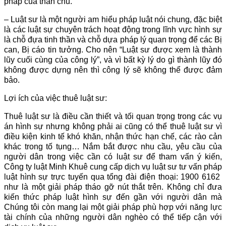
pháp của thân chủ.
– Luật sư là một người am hiểu pháp luật nói chung, đặc biệt
là các luật sự chuyên trách hoạt động trong lĩnh vực hình sự
là chỗ đựa tinh thần và chỗ dựa pháp lý quan trọng để các Bị
can, Bị cáo tin tưởng. Cho nên “Luật sư được xem là thành
lũy cuối cùng của công lý”, và vì bất kỳ lý do gì thành lũy đó
không được dựng nên thì công lý sẽ không thể được đảm
bảo.
Lợi ích của việc thuê luật sư:
Thuê luật sư là điều cần thiết và tối quan trọng trong các vụ
án hình sự nhưng không phải ai cũng có thể thuê luật sư vì
điều kiện kinh tế khó khăn, nhận thức hạn chế, các rào cản
khác trong tố tụng… Nắm bắt được nhu cầu, yêu cầu của
người dân trong việc cần có luật sư để tham vấn ý kiến,
Công ty luật Minh Khuê cung cấp dịch vụ luật sư tư vấn pháp
luật hình sự trực tuyến qua tổng đài điện thoại: 1900 6162
như là một giải pháp tháo gỡ nút thắt trên. Không chỉ đưa
kiến thức pháp luật hình sự đến gần với người dân mà
Chúng tôi còn mang lại một giải pháp phù hợp với năng lực
tài chính của những người dân nghèo có thể tiếp cận với