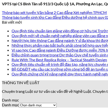
VPTS tại CS Bình Tân số 913/3 Quốc Lộ 1A, Phường An Lạc, Q
Thông báo xét tuyển Văn bằng 2 Cao đẳng Xét nghiệm TPHCM
Thông báo tuyển sinh lớp Cao đẳng Điều dưỡng hệ chính quy 
Bài viết mới
Quy định tiêu chuẩn làm giảng viên đồng cơ hữu tại Trư
Quy định mới về chuẩn nghề nghiệp giảng viên cao đẳng
Người học liên thông Cao đẳng ngành Y sĩ đa khoa thì được
Những thực phẩm nào bắt buộc phải công bố hợp quy hiệ
Vì sao học Cao đẳng ngành Điều Dưỡng được miễn 70% họ
Điều chỉnh quan trọng trong Dự thảo Quy chế tuyển sinh
Rule With The Best Replica Rolex – Tactical Stealth Design
Quy định tiêu chuẩn về trình độ đào tạo, năng lực chuyên 
Bộ GD&ĐT yêu cầu các trường sớm công bố đề án tuyển s
Quy định chứng chỉ kỹ năng nghề dạy thực hành nghề ngh
THÔNG TIN VỀ LUẬT
Chuyên trang Luật sư tư vấn các vấn đề về Nghề Luật. Chuyên t
Danh mục
Danh mục