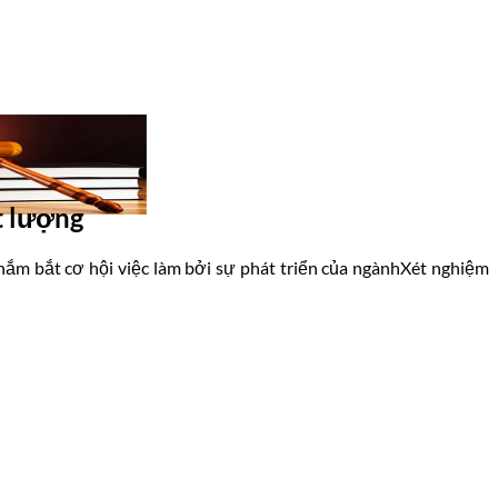
t lượng
m bắt cơ hội việc làm bởi sự phát triển của ngànhXét nghiệm