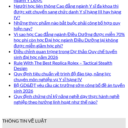
ngành Y Dược
Người học liên thông Cao đẳng ngành Y sĩ đa khoa thì
được xét chuyển sang chức danh Y sĩ hạng III hay hạng
IV?
Những thực phẩm nào bắt buộc phải công bố hợp quy
hiện nay?
Vì sao học Cao đẳng ngành Điều Dưỡng được miễn 70%
học phí còn học Đại học ngành Điều Dưỡng lại không
được miễn giảm học phí?
Điều chỉnh quan trọng trong Dự thảo Quy chế tuyển
sinh đại học năm 2026
Rule With The Best Replica Rolex – Tactical Stealth
Design
Quy định tiêu chuẩn về trình độ đào tạo, năng lực
chuyên môn nghiệp vụ Y sĩ hạng IV
Bộ GD&ĐT yêu cầu các trường sớm công bố đề án tuyển
sinh 2026
Quy định chứng chỉ kỹ năng nghề dạy thực hành nghề
nghiệp theo hướng linh hoạt như thế nào?
THÔNG TIN VỀ LUẬT