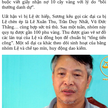
buộc viết giấy nhận nợ 10 cây vàng với lý do “bồi
thường danh dự”.
Uất hận vì bị Lệ ức hiếp, Sương kêu gọi các đại ca bị
Lệ chèn ép là Lê Xuân Thu, Trần Duy Nhất, Vũ Đức
Thắng… cùng hợp sức trả thù. Sau một tuần, nhóm này
quy tụ được gần 100 phu vàng. Thu được giao vẽ sơ đồ
các lán trại của Lệ và đồng bọn để chuẩn bị “tổng tiến
công”. Một số đại ca khác theo dõi sinh hoạt của băng
nhóm Lệ và chế tạo mìn, huy động dao kiếm.