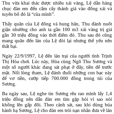
Thu vừa khai thác được nhiều xái vàng, Lệ dẫn hàng
chục đàn em đến cắm cây thánh giá vào đống xái và
tuyên bố đó là “của mình”.
Thấy quân của Lệ đông và hung hãn, Thu đành nuốt
giận nhường cho anh ta gần 100 m3 xái vàng trị giá
gần 30 triệu đồng vào thời điểm đó. Thu sau đó cũng
mang quân đến lán của Lệ đòi lại nhưng thế yếu nên
thất bại.
Ngày 22/9/1997, Lệ đến lán trại của người tình Trịnh
Thị Hòa chơi. Lúc này, Hòa cùng Ngô Thu Sương và
một số người khác đang sát phạt ở đây, tiền để trước
mặt. Nổi lòng tham, Lệ đánh đuổi những con bạc này
để vơ tiền, cướp tiếp 700.000 đồng trong túi của
Sương.
Ba ngày sau, Lệ nghe tin Sương rêu rao mình lấy 1,4
triệu đồng nên dẫn đàn em tìm gặp hỏi vì sao nói
khống lên gấp đôi. Theo cảnh sát, sau khi dùng búa
hành hạ Sương, Lệ cho đàn em trói nạn nhân đưa về lán