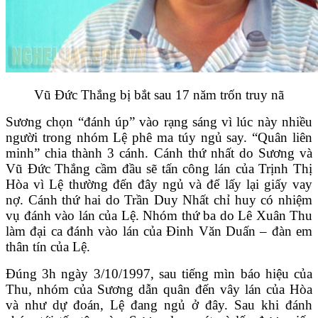
Vũ Đức Thắng bị bắt sau 17 năm trốn truy nã
Sương chọn “đánh úp” vào rạng sáng vì lúc này nhiều
người trong nhóm Lệ phê ma túy ngủ say. “Quân liên
minh” chia thành 3 cánh. Cánh thứ nhất do Sương và
Vũ Đức Thắng cầm đầu sẽ tấn công lán của Trịnh Thị
Hòa vì Lệ thường đến đây ngủ và để lấy lại giấy vay
nợ. Cánh thứ hai do Trần Duy Nhất chỉ huy có nhiệm
vụ đánh vào lán của Lệ. Nhóm thứ ba do Lê Xuân Thu
làm đại ca đánh vào lán của Đinh Văn Duấn – đàn em
thân tín của Lệ.
Đúng 3h ngày 3/10/1997, sau tiếng mìn báo hiệu của
Thu, nhóm của Sương dẫn quân đến vây lán của Hòa
và như dự đoán, Lệ đang ngủ ở đây. Sau khi đánh