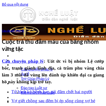
Bỏ qua nội dung
Câu chuyện pháp lý
Cuộc trả thù đẫm máu của băng nhóm
vàng tặc
Trang chủ
Luật sư tư vấn
Câu chuyện pháp lý
: Uất ức vì bị nhóm Lệ cướp
Vấn đề pháp lý
bóc, tranh giành lãnh địa, cả trăm phu vàng chia
Câu chuyện pháp lý
Án lệ
làm 3 mũi đã vùng lên đánh úp khiến đại ca giang
Trợ Giúp Pháp Lý
hồ này không kịp trở tay.
Nghề Luật
Đào tạo Luật sư
Tử hình kẻ bênh bạn gái đâm chết hai người
Kiến thức Pháp Luật
Kinh nghiệm – Kỹ năng
Vợ giết chồng sau đêm bị ép sống cùng vợ bé
Tin tức pháp luật