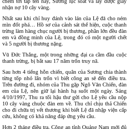
chém tới tấp tên này, Sương lục soát và lấy được giấy
nhận nợ 10 cây vàng.
Nhất sau khi chỉ huy đánh vào lán của Lệ đã cho ném
mìn đốt phá… Hồ sơ của cảnh sát thể hiện, cuộc thanh
trừng làm hàng chục người bị thương, phần lớn đều đàn
em và đồng minh của Lệ, trong đó có một người chết
và 5 người bị thương nặng.
Vũ Đức Thắng, một trong những đại ca cầm đầu cuộc
thanh trừng, bị bắt sau 17 năm trốn truy nã.
Sau hơn 4 tiếng hỗn chiến, quân của Sương chia thành
từng tốp nhỏ lẩn trốn vì biết công an sẽ đến điều tra.
Trên đường đi, nhóm của Thu gặp Ngô Văn Chiến, đàn
em của Lệ, nên giữ lại hành hạ suốt một ngày. Sáng
4/10/1997, Thu ra tối hậu thư gửi cho Lệ yêu cầu nộp
10 cây vàng chuộc đàn em về. Thu chỉ chịu thả Chiến
cho đi chữa trị vết thương khi biết Lệ đã nhập viện cấp
cứu, không có khả năng đáp ứng yêu cầu.
Hơn 2 tháng điều tra, Công an tỉnh Quảng Nam mới đủ