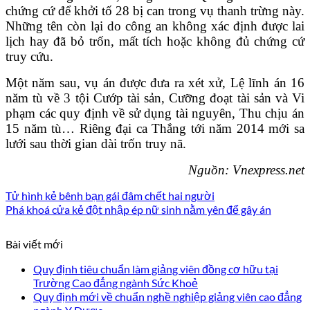
chứng cứ để khởi tố 28 bị can trong vụ thanh trừng này.
Những tên còn lại do công an không xác định được lai
lịch hay đã bỏ trốn, mất tích hoặc không đủ chứng cứ
truy cứu.
Một năm sau, vụ án được đưa ra xét xử, Lệ lĩnh án 16
năm tù về 3 tội Cướp tài sản, Cưỡng đoạt tài sản và Vi
phạm các quy định về sử dụng tài nguyên, Thu chịu án
15 năm tù… Riêng đại ca Thắng tới năm 2014 mới sa
lưới sau thời gian dài trốn truy nã.
Nguồn: Vnexpress.net
Tử hình kẻ bênh bạn gái đâm chết hai người
Phá khoá cửa kẻ đột nhập ép nữ sinh nằm yên để gây án
Bài viết mới
Quy định tiêu chuẩn làm giảng viên đồng cơ hữu tại
Trường Cao đẳng ngành Sức Khoẻ
Quy định mới về chuẩn nghề nghiệp giảng viên cao đẳng