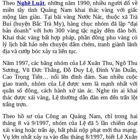
Theo
Nghề Luật
, những năm 1990, nhiều người đổ về
miền tây tỉnh Quảng Nam khai thác vàng với giấc
mộng làm giàu. Tại bãi vàng Nước Nác, thuộc xã Trà
Bui (huyện Bắc Trà My), hàng chục nhóm đã lập “đại
bản doanh” với hơn 300 vàng tặc ngày đêm đào bới.
Khai thác vàng bất hợp pháp, phần đông phu vàng có
lý lịch bất hảo nên chuyện đâm chém, tranh giành lãnh
địa và cướp bóc xảy ra liên tục.
Năm 1997, các băng nhóm của Lê Xuân Thu, Ngô Thu
Sương, Vũ Đức Thắng, Đỗ Duy Lệ, Đinh Văn Duẩn,
Cao Trọng Tiến… nổi lên đình đám. Sau nhiều cuộc
giao tranh, nhóm của Lệ được xem là mạnh nhất với
quân số đông, cách hành xử tàn ác. Nghe tin ai khai
thác được xái vàng, Lệ thường dẫn đàn em đến trấn lột
trắng trợn.
Theo hồ sơ của Công an Quảng Nam, chỉ trong hai
tháng 8 và 9/1997, nhóm của Lệ đã 5 lần chiếm đoạt
xái vàng hoặc trấn áp, bắt phải nộp phạt mới tha mạng.
Vụ lớn nhất xảy ra vào đầu tháng 8/1997, biết Lê Xuân