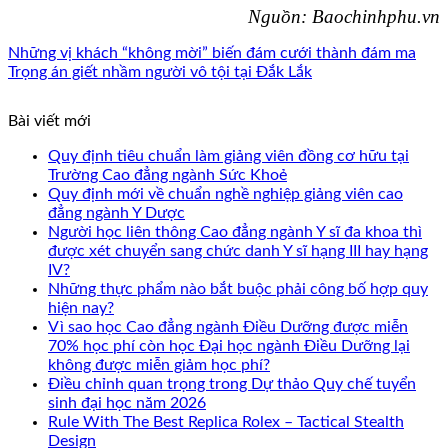
Nguồn: Baochinhphu.vn
Những vị khách “không mời” biến đám cưới thành đám ma
Trọng án giết nhầm người vô tội tại Đắk Lắk
Bài viết mới
Quy định tiêu chuẩn làm giảng viên đồng cơ hữu tại
Trường Cao đẳng ngành Sức Khoẻ
Quy định mới về chuẩn nghề nghiệp giảng viên cao
đẳng ngành Y Dược
Người học liên thông Cao đẳng ngành Y sĩ đa khoa thì
được xét chuyển sang chức danh Y sĩ hạng III hay hạng
IV?
Những thực phẩm nào bắt buộc phải công bố hợp quy
hiện nay?
Vì sao học Cao đẳng ngành Điều Dưỡng được miễn
70% học phí còn học Đại học ngành Điều Dưỡng lại
không được miễn giảm học phí?
Điều chỉnh quan trọng trong Dự thảo Quy chế tuyển
sinh đại học năm 2026
Rule With The Best Replica Rolex – Tactical Stealth
Design