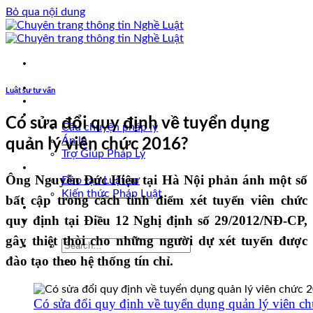
Bỏ qua nội dung
Trang chủ
Luật sư tư vấn
Luật sư tư vấn
Vấn đề pháp lý
Có sửa đổi quy định về tuyển dụng
Câu chuyện pháp lý
quản lý viên chức 2016?
Án lệ
Trợ Giúp Pháp Lý
Nghề Luật
Ông Nguyễn Đức Hiệu tại Hà Nội phản ánh một số
Đào tạo Luật sư
Kiến thức Pháp Luật
bất cập trong cách tính điểm xét tuyển viên chức
Kinh nghiệm – Kỹ năng
Tin tức pháp luật
quy định tại Điều 12 Nghị định số 29/2012/NĐ-CP,
gây thiệt thòi cho những người dự xét tuyển được
đào tạo theo hệ thống tín chỉ.
Có sửa đổi quy định về tuyển dụng quản lý viên c