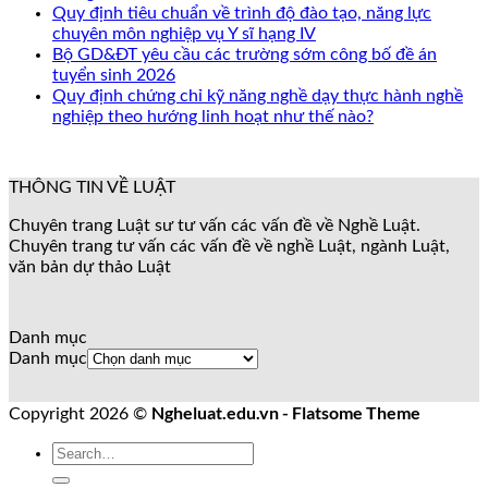
Quy định tiêu chuẩn về trình độ đào tạo, năng lực
chuyên môn nghiệp vụ Y sĩ hạng IV
Bộ GD&ĐT yêu cầu các trường sớm công bố đề án
tuyển sinh 2026
Quy định chứng chỉ kỹ năng nghề dạy thực hành nghề
nghiệp theo hướng linh hoạt như thế nào?
THÔNG TIN VỀ LUẬT
Chuyên trang Luật sư tư vấn các vấn đề về Nghề Luật.
Chuyên trang tư vấn các vấn đề về nghề Luật, ngành Luật,
văn bản dự thảo Luật
Danh mục
Danh mục
Ngheluat.edu.vn - Flatsome Theme
Copyright 2026 ©