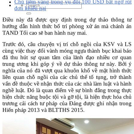
Chủ tiệm vàng trong vụ đổi 100 USD bất ngờ rút
đơn khiếu nại
Điều này đã được quy định trong dự thảo thông tư
hướng dẫn hình thức bố trí phòng xử án mà chánh án
TAND Tối cao sẽ ban hành nay mai.
Trước đó, câu chuyện vị trí chỗ ngồi của KSV và LS
cùng việc thay đổi vành móng ngựa thành bục khai báo
đã thu hút sự quan tâm của lãnh đạo nhiều cơ quan
trung ương khi góp ý về dự thảo thông tư này. Bởi ý
nghĩa của nó đã vượt qua khuôn khổ về mặt hình thức
liên quan chỗ ngồi của các chủ thể tố tụng, trở thành
vấn đề thuộc về nhận thức của các nhà làm luật và hành
nghề luật. Đó là quan điểm về sự bình đẳng trong thực
hiện chức năng buộc tội và gỡ tội, là hiện thực hóa chủ
trương cải cách tư pháp của Đảng được ghi nhận trong
Hiến pháp 2013 và BLTTHS 2015.