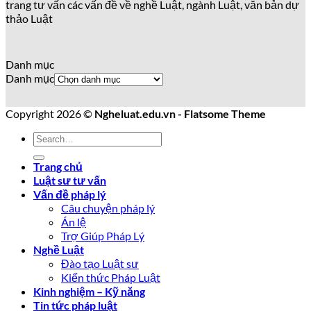
trang tư vấn các vấn đề về nghề Luật, ngành Luật, văn bản dự
thảo Luật
Danh mục
Danh mục
Copyright 2026 ©
Ngheluat.edu.vn - Flatsome Theme
Trang chủ
Luật sư tư vấn
Vấn đề pháp lý
Câu chuyện pháp lý
Án lệ
Trợ Giúp Pháp Lý
Nghề Luật
Đào tạo Luật sư
Kiến thức Pháp Luật
Kinh nghiệm – Kỹ năng
Tin tức pháp luật