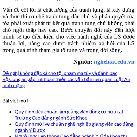
Vấn đề cốt lõi là chất lượng của tranh tụng, là xây dựng
và thực thi cơ chế tranh tụng dân chủ và phán quyết của
tòa phải xuất phát từ kết quả tranh tụng chứ không phải
chỗ ngồi thấp hay cao. Bước chuyển đổi này đến lượt
mình sẽ tạo điều kiện cho việc hành nghề của LS được
thuận lợi, nâng cao được trách nhiệm xã hội của LS
trong quá trình tham gia tố tụng và trong đời sống.
Nguồn:
ngheluat.edu.vn
Đề nghị không đặc xá cho tội phạm ma túy và đánh bạc
Bộ Công an gấp rút hoàn thiện các văn bản liên quan Luật An
ninh mạng
Bài viết mới
Quy định tiêu chuẩn làm giảng viên đồng cơ hữu tại
Trường Cao đẳng ngành Sức Khoẻ
Quy định mới về chuẩn nghề nghiệp giảng viên cao đẳng
ngành Y Dược
Người học liên thông Cao đẳng ngành Y sĩ đa khoa thì