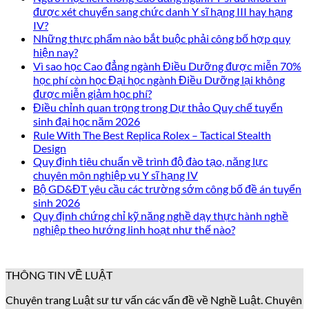
được xét chuyển sang chức danh Y sĩ hạng III hay hạng
IV?
Những thực phẩm nào bắt buộc phải công bố hợp quy
hiện nay?
Vì sao học Cao đẳng ngành Điều Dưỡng được miễn 70%
học phí còn học Đại học ngành Điều Dưỡng lại không
được miễn giảm học phí?
Điều chỉnh quan trọng trong Dự thảo Quy chế tuyển
sinh đại học năm 2026
Rule With The Best Replica Rolex – Tactical Stealth
Design
Quy định tiêu chuẩn về trình độ đào tạo, năng lực
chuyên môn nghiệp vụ Y sĩ hạng IV
Bộ GD&ĐT yêu cầu các trường sớm công bố đề án tuyển
sinh 2026
Quy định chứng chỉ kỹ năng nghề dạy thực hành nghề
nghiệp theo hướng linh hoạt như thế nào?
THÔNG TIN VỀ LUẬT
Chuyên trang Luật sư tư vấn các vấn đề về Nghề Luật. Chuyên