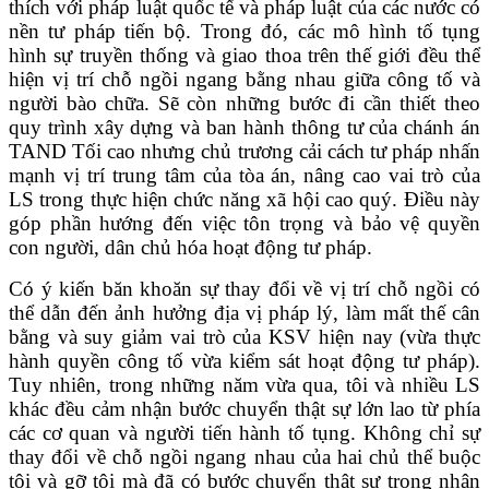
thích với pháp luật quốc tế và pháp luật của các nước có
nền tư pháp tiến bộ. Trong đó, các mô hình tố tụng
hình sự truyền thống và giao thoa trên thế giới đều thể
hiện vị trí chỗ ngồi ngang bằng nhau giữa công tố và
người bào chữa. Sẽ còn những bước đi cần thiết theo
quy trình xây dựng và ban hành thông tư của chánh án
TAND Tối cao nhưng chủ trương cải cách tư pháp nhấn
mạnh vị trí trung tâm của tòa án, nâng cao vai trò của
LS trong thực hiện chức năng xã hội cao quý. Điều này
góp phần hướng đến việc tôn trọng và bảo vệ quyền
con người, dân chủ hóa hoạt động tư pháp.
Có ý kiến băn khoăn sự thay đổi về vị trí chỗ ngồi có
thể dẫn đến ảnh hưởng địa vị pháp lý, làm mất thế cân
bằng và suy giảm vai trò của KSV hiện nay (vừa thực
hành quyền công tố vừa kiểm sát hoạt động tư pháp).
Tuy nhiên, trong những năm vừa qua, tôi và nhiều LS
khác đều cảm nhận bước chuyển thật sự lớn lao từ phía
các cơ quan và người tiến hành tố tụng. Không chỉ sự
thay đổi về chỗ ngồi ngang nhau của hai chủ thể buộc
tội và gỡ tội mà đã có bước chuyển thật sự trong nhận