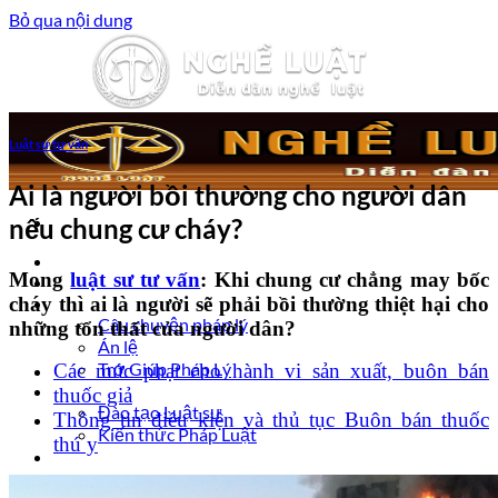
Bỏ qua nội dung
Luật sư tư vấn
Ai là người bồi thường cho người dân
nếu chung cư cháy?
Trang chủ
Mong
luật sư tư vấn
: Khi chung cư chẳng may bốc
Luật sư tư vấn
cháy thì ai là người sẽ phải bồi thường thiệt hại cho
Vấn đề pháp lý
Câu chuyện pháp lý
những tổn thất của người dân?
Án lệ
Trợ Giúp Pháp Lý
Các mức phạt cho hành vi sản xuất, buôn bán
Nghề Luật
thuốc giả
Đào tạo Luật sư
Thông tin điều kiện và thủ tục Buôn bán thuốc
Kiến thức Pháp Luật
thú y
Kinh nghiệm – Kỹ năng
Tin tức pháp luật