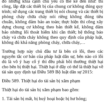
đó những khía cạnh chủ yếu có thể kể đến như: thi
công, lắp đặt các thiết bị của chung cư không đúng quy
trình; sử dụng các trang thiết bị nói chung và các thiết bị
phòng cháy chữa cháy nói riêng không đúng tiêu
chuẩn, không đảm bảo an toàn; thực hiện thi công xây
dựng chung cư không theo bản thiết kế, không đảm
bảo những lối thoát hiểm khi cần thiết; hệ thống báo
cháy và chữa cháy không theo quy định của pháp luật,
không đủ khả năng phòng cháy, chữa cháy,…
Trường hợp này chủ đầu tư là bên có lỗi, theo các
nguyên tắc cơ bản của pháp luật dân sự, bên nào có lỗi
dù là vô ý hay cố ý thì đều phải bồi thường thiệt hại
cho bên bị thiệt hại. Thiệt hại ở đây có thể là thiệt hại về
tài sản quy định tại Điều 589 Bộ luật dân sự 2015:
Điều 589. Thiệt hại do tài sản bị xâm phạm
Thiệt hại do tài sản bị xâm phạm bao gồm:
1. Tài sản bị mất, bị huỷ hoại hoặc bị hư hỏng;