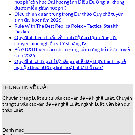
học phí còn học Đại học ngành Điều Dưỡng lại không
được miễn giảm học phí?
Điều chỉnh quan trọng trong Dự thảo Quy chế tuyển
sinh đại học năm 2026
Rule With The Best Replica Rolex – Tactical Stealth
Design
Quy định tiêu chuẩn về trình độ đào tạo, năng lực
chuyên môn nghiệp vụ Y sĩ hạng IV
Bộ GD&ĐT yêu cầu các trường sớm công bố đề án tuyển
sinh 2026
Quy định chứng chỉ kỹ năng nghề dạy thực hành nghề
nghiệp theo hướng linh hoạt như thế nào?
THÔNG TIN VỀ LUẬT
Chuyên trang Luật sư tư vấn các vấn đề về Nghề Luật. Chuyên
trang tư vấn các vấn đề về nghề Luật, ngành Luật, văn bản dự
thảo Luật
Danh mục