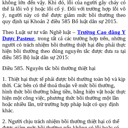
không lớn đến vậy. Khi đó, lỗi của người gây cháy có
thể là lỗi vô ý hoặc lỗi cố ý. Đối với trường hợp lỗi vô
ý, người này có thể được giảm mức bồi thường theo
quy định tại Khoản 2 điều 585 Bố luật dân sự 2015.
Theo Luật sư tư vấn Nghề luật –
Trường Cao đẳng Y
Dược Pasteur
, trong tất cả các trường hợp trên, những
người có trách nhiệm bồi thường thiệt hại đều phải thực
hiện bồi thường theo đúng nguyên tắc được đưa ra tại
điều 585 Bộ luật dân sự 2015:
Điều 585. Nguyên tắc bồi thường thiệt hại
1. Thiệt hại thực tế phải được bồi thường toàn bộ và kịp
thời. Các bên có thể thoả thuận về mức bồi thường,
hình thức bồi thường bằng tiền, bằng hiện vật hoặc thực
hiện một công việc, phương thức bồi thường một lần
hoặc nhiều lần, trừ trường hợp pháp luật có quy định
khác.
2. Người chịu trách nhiệm bồi thường thiệt hại có thể
được giảm mức bồi thường nếu không có lỗi hoặc có