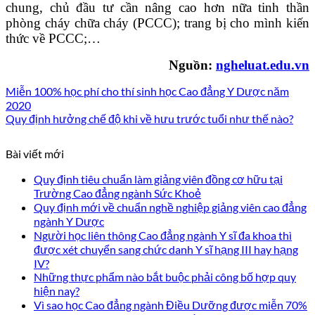
chung, chủ đầu tư cần nâng cao hơn nữa tinh thần
phòng cháy chữa cháy (PCCC); trang bị cho mình kiến
thức về PCCC;…
Nguồn:
ngheluat.edu.vn
Miễn 100% học phí cho thí sinh học Cao đẳng Y Dược năm
2020
Quy định hưởng chế độ khi về hưu trước tuổi như thế nào?
Bài viết mới
Quy định tiêu chuẩn làm giảng viên đồng cơ hữu tại
Trường Cao đẳng ngành Sức Khoẻ
Quy định mới về chuẩn nghề nghiệp giảng viên cao đẳng
ngành Y Dược
Người học liên thông Cao đẳng ngành Y sĩ đa khoa thì
được xét chuyển sang chức danh Y sĩ hạng III hay hạng
IV?
Những thực phẩm nào bắt buộc phải công bố hợp quy
hiện nay?
Vì sao học Cao đẳng ngành Điều Dưỡng được miễn 70%