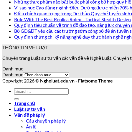
Những thực phẩm nào bắt buộc phải công bố hợp quy hiệ
Vì sao học Cao đẳng ngành Điều Dưỡng được miễn 70% họ
Điều chỉnh quan trọng trong Dự thảo Quy chế tuyển sinh
Rule With The Best Replica Rolex – Tactical Stealth Design
Quy định tiêu chuẩn về trình độ đào tạo, năng lực chuyên 
Bộ GD&ĐT yêu cầu các trường sớm công bố đề án tuyển s
Quy định chứng chỉ kỹ năng nghề dạy thực hành nghề ngh
THÔNG TIN VỀ LUẬT
Chuyên trang Luật sư tư vấn các vấn đề về Nghề Luật. Chuyên t
Danh mục
Danh mục
Copyright 2026 ©
Ngheluat.edu.vn - Flatsome Theme
Trang chủ
Luật sư tư vấn
Vấn đề pháp lý
Câu chuyện pháp lý
Án lệ