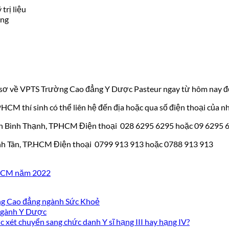
trị liệu
ằng
hồ sơ về VPTS Trường Cao đẳng Y Dược Pasteur ngay từ hôm nay để
 TPHCM thí sinh có thể liên hệ đến địa hoặc qua số điện thoại củ
n Bình Thạnh, TPHCM Điện thoại 028 6295 6295 hoặc 09 6295 
nh Tân, TP.HCM Điện thoại 0799 913 913 hoặc 0788 913 913
PHCM năm 2022
ờng Cao đẳng ngành Sức Khoẻ
 ngành Y Dược
 xét chuyển sang chức danh Y sĩ hạng III hay hạng IV?