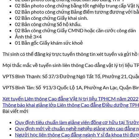
02 Bản photo công chứng bằng tốt nghiệp trung cấp Vật lý 
02 Bản photo công chứng Bảng điểm tương đương với b
02 Bản công chứng Giấy khai sinh.
02 Bản công chứng Sổ hộ khẩu.
02 Bản công chứng Giấy CMND hoặc căn cước công dân
Ảnh thẻ 3×4
01 Bản gốc Giấy khám sức khoẻ
Thí sinh có thể đăng ký trực tuyến thông tin xét tuyển và gửi 
Mọi thắc mắc về tuyển sinh liên thông Cao dẳng vật lý trị liệu
VPTS Bình Thạnh: Số 37/3 Đường Ngô Tất Tố, Phường 21, Quậ
VPTS Bình Tân: Số 913/3 Quốc Lộ 1A, Phường An Lạc, Quận Bì
Xét tuyển Liên thông Cao đẳng Vật lý trị liệu TPHCM năm 2022
Thông báo khai giảng lớp Liên thông Cao đẳng Điều dưỡng T
Bài viết mới
Quy định tiêu chuẩn làm giảng viên đồng cơ hữu tại Trư
Quy định mới về chuẩn nghề nghiệp giảng viên cao đẳng
Người học liên thông Cao đẳng ngành Y sĩ đa khoa thì được