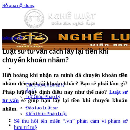
Bỏ qua nội dung
Luật sư tư vấn
Luật sư tư vấn cách lấy lại tiền khi
chuyển khoản nhầm?
Trang chủ
Luật sư tư vấn
Hốt hoảng khi nhận ra mình đã chuyển khoản tiền
Vấn đề pháp lý
nhầm đến một tài khoản khác? Bạn sẽ phải làm gì?
Câu chuyện pháp lý
Án lệ
Pháp luật quy định điều này như thế nào?
Luật sư
Trợ Giúp Pháp Lý
tư vấn
sẽ giúp bạn lấy lại tiền khi chuyển khoản
Nghề Luật
Đào tạo Luật sư
nhầm.
Kiến thức Pháp Luật
Kinh nghiệm – Kỹ năng
Sẽ thu hồi tên miền “.vn” phản cảm vi phạm sở
Tin tức pháp luật
hữu trí tuệ