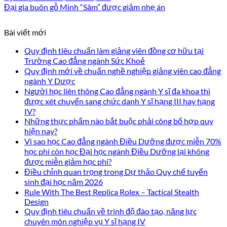
Đại gia buôn gỗ Minh “Sâm” được giảm nhẹ án
Bài viết mới
Quy định tiêu chuẩn làm giảng viên đồng cơ hữu tại
Trường Cao đẳng ngành Sức Khoẻ
Quy định mới về chuẩn nghề nghiệp giảng viên cao đẳng
ngành Y Dược
Người học liên thông Cao đẳng ngành Y sĩ đa khoa thì
được xét chuyển sang chức danh Y sĩ hạng III hay hạng
IV?
Những thực phẩm nào bắt buộc phải công bố hợp quy
hiện nay?
Vì sao học Cao đẳng ngành Điều Dưỡng được miễn 70%
học phí còn học Đại học ngành Điều Dưỡng lại không
được miễn giảm học phí?
Điều chỉnh quan trọng trong Dự thảo Quy chế tuyển
sinh đại học năm 2026
Rule With The Best Replica Rolex – Tactical Stealth
Design
Quy định tiêu chuẩn về trình độ đào tạo, năng lực
chuyên môn nghiệp vụ Y sĩ hạng IV